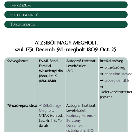
Impresszum
Feltöltési napló
Társportálok
A’ ZSIBÓI NAGY MEGHOLT.
szül. 1751. Decemb. 9d.; megholt 1809. Oct. 25.
Szövegforrás
ENMl. Fond
Autográf tisztázat.
kritikai szöveg
Familial
Levélrészlet.
olvasószöveg
Wesselenyi din
1810
genetikus szöve
Jibou, Lit. K.
szövegidentitás
(1814–1848)
keletkezéstörténet
jegyzet
Társszövegforrások
A’ Zsibói nagy
Autográf tisztázat.
Megholt.
Levélrészlet.
MTAK M. Irod.
Kazinczy Ferenc –
Lev. 4r. 118., 7b.
Berzsenyi
darab
Dánielnek
(Széphalom, 1810.