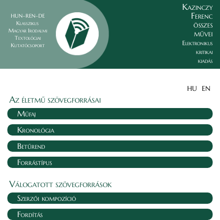
Kazinczy
Ferenc
HUN–REN–DE
összes
Klasszikus
Magyar Irodalmi
művei
Textológiai
Elektronikus
Kutatócsoport
kritikai
kiadás
HU
EN
Az életmű szövegforrásai
Műfaj
Kronológia
Betűrend
Forrástípus
Válogatott szövegforrások
Szerzői kompozíció
Fordítás