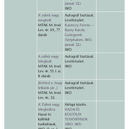
január 22.)
1810
A’ zsibói nagy
Autográf tisztázat.
megholt
Levélrészlet.
MTAK M. Irod.
Kazinczy Ferenc –
Lev. 4r. 115., 77.
Rumy Károly
darab
Györgynek
(Széphalom, 1810.
január 22.)
1810
A zsibói nagy
Autográf tisztázat.
Megholt
Levélrészlet.
MTAK M. Irod.
1810
Lev. 4r. 53. I. sz.
8. darab
[Kétled e, hogy
Autográf tisztázat.
lelkünk jár…]
Levélrészlet.
MTAK M. Irod.
1810
Lev. 4r., 32.
A’ Zsiboi nagy
Hírlapi közlés.
Megholtra.
HAZAI ÉS
Hazai és
KÜLFÖLDI
külföldi
TUDÓSÍTÁSOK
tudósítások,
(1810, 1815)
1810. 13. sz., I.
1810