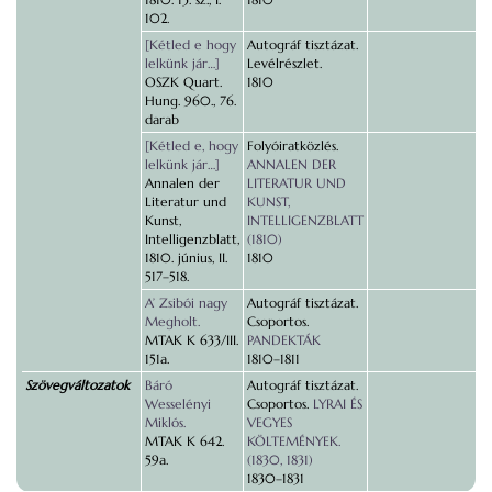
102.
[Kétled e hogy
Autográf tisztázat.
lelkünk jár…]
Levélrészlet.
OSZK Quart.
1810
Hung. 960., 76.
darab
[Kétled e, hogy
Folyóiratközlés.
lelkünk jár…]
ANNALEN DER
Annalen der
LITERATUR UND
Literatur und
KUNST,
Kunst,
INTELLIGENZBLATT
Intelligenzblatt,
(1810)
1810. június, II.
1810
517–518.
A’ Zsibói nagy
Autográf tisztázat.
Megholt.
Csoportos.
MTAK K 633/III.
PANDEKTÁK
151a.
1810–1811
Szövegváltozatok
Báró
Autográf tisztázat.
Wesselényi
Csoportos.
LYRAI ÉS
Miklós.
VEGYES
MTAK K 642.
KÖLTEMÉNYEK.
59a.
(1830, 1831)
1830–1831