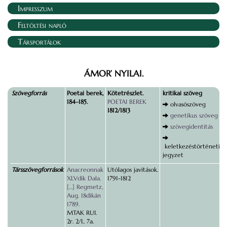
Impresszum
Feltöltési napló
Társportálok
ÁMOR’ NYILAI.
Szövegforrás
Poetai berek,
Kötetrészlet.
kritikai szöveg
184–185.
POETAI BEREK
olvasószöveg
1812/1813
genetikus szöveg
szövegidentitás
keletkezéstörténeti
jegyzet
Társszövegforrások
Anacreonnak
Utólagos javítások.
XLVdik Dala.
1791-1812
[…] Regmetz,
Aug. 18dikán
1789.
MTAK RUI.
2r. 2/I.. 7a.