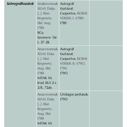
Szövegváltozatok
Anákreonnak
Autográf
XLVd. Dalja.
tisztázat.
[…] Alsó-
Csoportos.
KORAI
Regmetz.
VERSEK I. (1789)
18d. Aug.
1789
1789.
RGy
Szemere Tár
I., 27–28.
Anacreonnak
Autográf
XLVd. Dala.
tisztázat.
[…] Alsó
Csoportos.
KORAI
Regmetz.
VERSEK II. (1790,
Aug. 18d.
1791)
1789.
1790
MTAK M.
Irod. RUI 2-r.
2/II., 72ab.
Anacreonnak
Utólagos javítások.
XLVd. Dala.
1790
[…] Alsó
Regmetz.
Aug. 18d.
1789.
MTAK M.