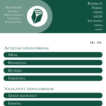
Kazinczy
Ferenc
HUN–REN–DE
összes
Klasszikus
Magyar Irodalmi
művei
Textológiai
Elektronikus
Kutatócsoport
kritikai
kiadás
HU
EN
Az életmű szövegforrásai
Műfaj
Kronológia
Betűrend
Forrástípus
Válogatott szövegforrások
Szerzői kompozíció
Fordítás