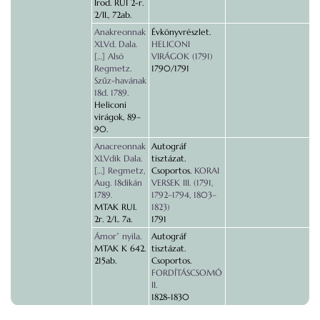
Irod. RUI 2-r.
2/II., 72ab.
Anakreonnak
Évkönyvrészlet.
XLVd. Dala.
HELICONI
[…] Alsó
VIRÁGOK (1791)
Regmetz.
1790/1791
Szűz-havának
18d. 1789.
Heliconi
virágok, 89–
90.
Anacreonnak
Autográf
XLVdik Dala.
tisztázat.
[…] Regmetz,
Csoportos.
KORAI
Aug. 18dikán
VERSEK III. (1791,
1789.
1792–1794, 1803–
MTAK RUI.
1823)
2r. 2/I.. 7a.
1791
Ámorʼ nyila.
Autográf
MTAK K 642.
tisztázat.
215ab.
Csoportos.
FORDÍTÁSCSOMÓ
II.
1828-1830