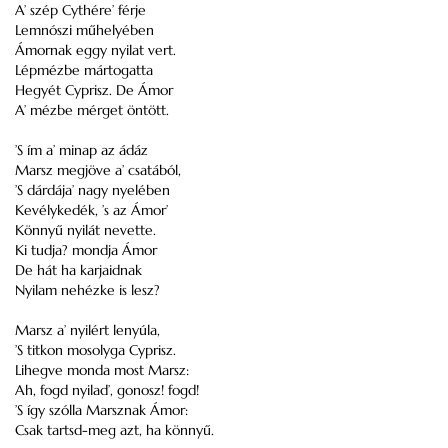
A’ szép Cythére’ férje
Lemnószi műhelyében
Ámornak eggy nyilat vert.
Lépmézbe mártogatta
Hegyét Cyprisz. De Ámor
A’ mézbe mérget öntött.
’S ím a’ minap az ádáz
Marsz megjöve a’ csatából,
’S dárdája’ nagy nyelében
Kevélykedék, ’s az Ámor’
Könnyű nyilát nevette.
Ki tudja? mondja Ámor
De hát ha karjaidnak
Nyilam nehézke is lesz?
Marsz a’ nyilért lenyúla,
’S titkon mosolyga Cyprisz.
Lihegve monda most Marsz:
Ah, fogd nyilad’, gonosz! fogd!
’S így szólla Marsznak Ámor:
Csak tartsd-meg azt, ha könnyű.