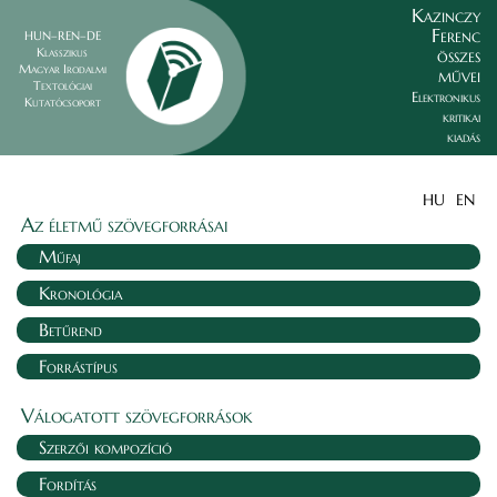
Kazinczy
Ferenc
HUN–REN–DE
összes
Klasszikus
Magyar Irodalmi
művei
Textológiai
Elektronikus
Kutatócsoport
kritikai
kiadás
HU
EN
Az életmű szövegforrásai
Műfaj
Kronológia
Betűrend
Forrástípus
Válogatott szövegforrások
Szerzői kompozíció
Fordítás