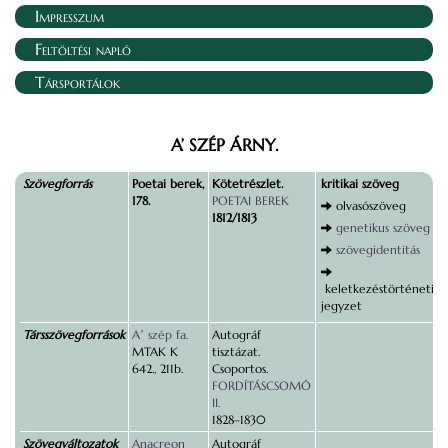
Impresszum
Feltöltési napló
Társportálok
A’ SZÉP ÁRNY.
Szövegforrás
Poetai berek,
Kötetrészlet.
kritikai szöveg
178.
POETAI BEREK
olvasószöveg
1812/1813
genetikus szöveg
szövegidentitás
keletkezéstörténeti
jegyzet
Társszövegforrások
Aʼ szép fa.
Autográf
MTAK K
tisztázat.
642., 211b.
Csoportos.
FORDÍTÁSCSOMÓ
II.
1828–1830
Szövegváltozatok
Anacreon
Autográf