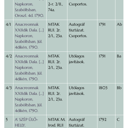
Napkoron,
2-r. 2/II.,
Csoportos.
Szabóltsban,
74a.
Oroszl. 4d. 1790.
4/1
Anacreonnak
MTAK
Autográf
1791
Ab
XXIIdik Dala. […]
RUI. 2r.
tisztázat.
Napkoron,
2/I., 23a.
Csoportos.
Szabóltsban, Júl.
4dikén, 1790.
4/2
Anacreonnak
MTAK
Utólagos
1791
Ba
XXIIdik Dala. […]
RUI. 2r.
javítások.
Napkoron,
2/I., 23a.
Szabóltsban, Júl.
4dikén, 1790.
4/3
Anacreonnak
MTAK
Utólagos
1803
Bb
XXIIdik Dala. […]
RUI. 2r.
javítások.
Napkoron,
2/I., 23a.
Szabóltsban, Júl.
4dikén, 1790.
5
A’ SZÉP ŰLŐ-
MTAK M.
Autográf
1792
C
HELLY.
Irod. RUI
tisztázat.