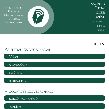
Kazinczy
Ferenc
HUN–REN–DE
összes
Klasszikus
Magyar Irodalmi
művei
Textológiai
Elektronikus
Kutatócsoport
kritikai
kiadás
HU
EN
Az életmű szövegforrásai
Műfaj
Kronológia
Betűrend
Forrástípus
Válogatott szövegforrások
Szerzői kompozíció
Fordítás