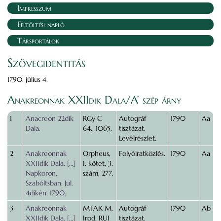
Impresszum
Feltöltési napló
Társportálok
Szövegidentitás
1790. július 4.
Anakreonnak XXIIdik Dala/A’ szép árny
1
Anacreon 22dik
RGy C
Autográf
1790
Aa
Dala.
64., 1065.
tisztázat.
Levélrészlet.
2
Anakreonnak
Orpheus,
Folyóiratközlés.
1790
Aa
XXIIdik Dala. […]
I. kötet, 3.
Napkoron,
szám, 277.
Szabóltsban, Jul.
4dikén, 1790.
3
Anakreonnak
MTAK M.
Autográf
1790
Ab
XXIIdik Dala. […]
Irod. RUI
tisztázat.