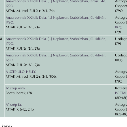
Anakreonnak XXIIdik Dala. […] Napkoron, Szabóltsban, Oroszl. 4d.
Autográ
1790.
Csoport
MTAK M. Irod. RUI 2-r. 2/II., 74a.
1790
Anacreonnak XXIIdik Dala. […] Napkoron, Szabóltsban, Júl. 4dikén,
Autográ
1790.
Csoport
MTAK RUI. 2r. 2/I., 23a.
1823)
1791
ok
Anacreonnak XXIIdik Dala. […] Napkoron, Szabóltsban, Júl. 4dikén,
Utólago
1790.
1791
MTAK RUI. 2r. 2/I., 23a.
Anacreonnak XXIIdik Dala. […] Napkoron, Szabóltsban, Júl. 4dikén,
Utólago
1790.
1803
MTAK RUI. 2r. 2/I., 23a.
A’ SZÉP ŰLŐ-HELLY.
Autográ
MTAK M. Irod. RUI 2-r. 2/II., 30b.
Csoport
1792
Aʼ szép árny.
Kötetré
Poetai berek, 178.
POETAI
1812/181
Aʼ szép fa.
Autográ
MTAK K 642., 211b.
Csoport
1828–18
, kérlek,