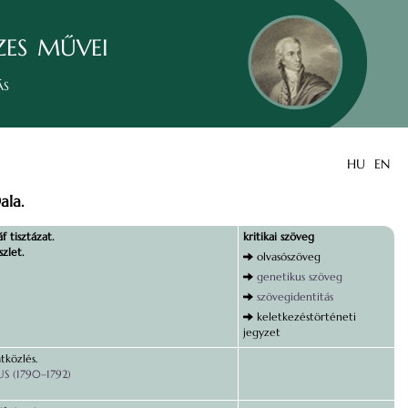
zes művei
ás
HU
EN
ala.
f tisztázat.
kritikai szöveg
zlet.
olvasószöveg
genetikus szöveg
szövegidentitás
keletkezéstörténeti
jegyzet
tközlés.
S (1790–1792)