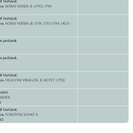
f tisztázat.
os.
KORAI VERSEK II. (1790, 1791)
f tisztázat.
os.
KORAI VERSEK III. (1791, 1792–1794, 1803–
s javítások.
s javítások.
f tisztázat.
os.
HELICONI VIRÁGOK, II. KÖTET (1792)
szlet.
 BEREK
3
f tisztázat.
os.
FORDÍTÁSCSOMÓ II.
30