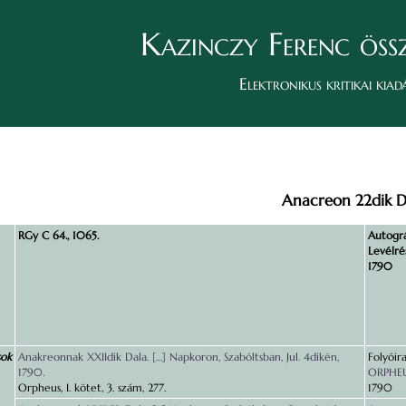
Kazinczy Ferenc öss
Elektronikus kritikai kiad
Anacreon 22dik D
RGy C 64., 1065.
Autográ
Levélrés
1790
sok
Anakreonnak XXIIdik Dala. […] Napkoron, Szabóltsban, Jul. 4dikén,
Folyóira
1790.
ORPHEU
Orpheus, I. kötet, 3. szám, 277.
1790