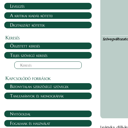
Levelezés
A kritikai kiadás kötetei
Digitalizált kötetek
Keresés
Szövegváltozat
Összetett keresés
Teljes szövegű keresés
Kapcsolódó források
Bizonytalan szerzőségű szövegek
Tanulmányok és monográfiák
Nyitóoldal
Fogalmak és használat
Leányka, dűlj-le