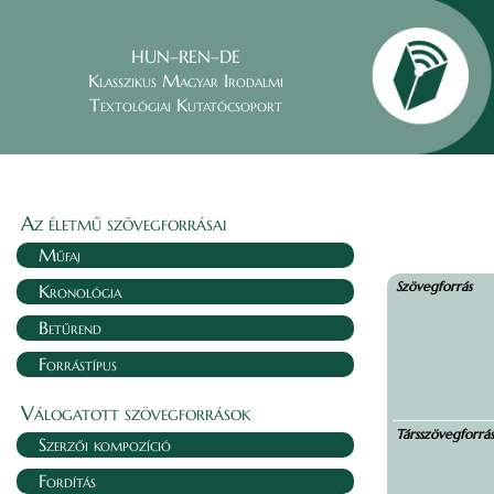
HUN–REN–DE
Klasszikus Magyar Irodalmi
Textológiai Kutatócsoport
Az életmű szövegforrásai
Műfaj
Szövegforrás
Kronológia
Betűrend
Forrástípus
Válogatott szövegforrások
Társszövegforrá
Szerzői kompozíció
Fordítás