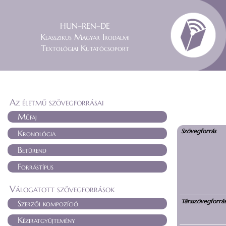
HUN–REN–DE
Klasszikus Magyar Irodalmi
Textológiai Kutatócsoport
Az életmű szövegforrásai
Műfaj
Szövegforrás
Kronológia
Betűrend
Forrástípus
Válogatott szövegforrások
Társszövegforrá
Szerzői kompozíció
Kéziratgyűjtemény