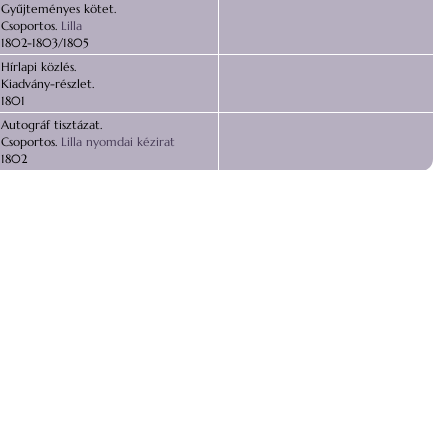
Gyűjteményes kötet.
Csoportos.
Lilla
1802-1803/1805
Hírlapi közlés.
Kiadvány-részlet.
1801
Autográf tisztázat.
Csoportos.
Lilla nyomdai kézirat
1802