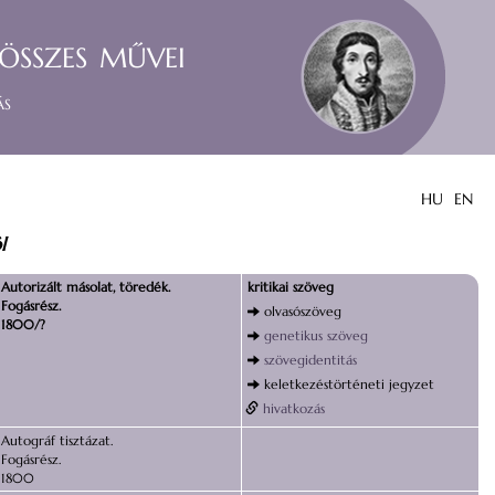
összes művei
ás
HU
EN
l
Autorizált másolat, töredék.
kritikai szöveg
Fogásrész.
olvasószöveg
1800/?
genetikus szöveg
szövegidentitás
keletkezéstörténeti jegyzet
hivatkozás
Autográf tisztázat.
Fogásrész.
1800