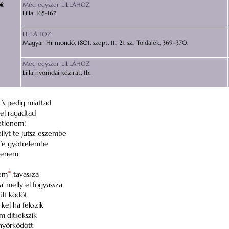
ok
Még egyszer LILLÁHOZ
Lilla, 165-167.
LILLÁHOZ
Magyar Hírmondó, 1801. szept. 11., 21. sz., Toldalék, 369–370.
Még egyszer LILLÁHOZ
Lilla nyomdai kézirat, 1b.
’s pedig miattad
el ragadtad
etlenem!
llyt te jutsz eszembe
m ’e gyötrelembe
nlenem
tem
*
tavassza
a’ melly el fogyassza
últ ködöt
kel ha fekszik
m ditsekszik
nyörködött