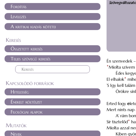
Szövegváltozat
Fordítás
Levelezés
A kritikai kiadás kötetei
Keresés
Összetett keresés
Teljes szövegű keresés
Én szenvedek – 
*
Miolta szivem 
Édes kegy
El elhalok
*
mihe
Kapcsolódó források
’S Igy kell talá
Hitelesség
Örökre sí
Énekelt költészet
Erted fogy
e
le
Mert nints nap 
Filológiai alapok
A’ rám bor
Sír tisztelőd
*
ha 
Mutatók
Miolta azzal ne
Nevek
Kiben gyö