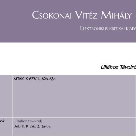
Csokonai Vitéz Mihály 
Elektronikus kritikai kiad
Lillához Távolró
MTAK. K 672/III., 62b–63a.
sok
[Lillához távolról]
DebrK. R 556. 2., 2a–3a.