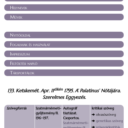
Helynevek
Művek
Nyitóoldal
Fogalmak és használat
Impresszum
Feltöltési napló
Társportálok
dikén
133. Ketskemét. Apr. 11
1795. A’ Palatinus’ Nótájára.
Szerelmes Eggyezés.
Szövegforrás
Szatmárnémeti-
Autográf
kritikai szöveg
gyűjtemény/II.
tisztázat.
olvasószöveg
196−197.
Csoportos.
genetikus szöveg
Szatmárnémeti-
szövegidentitás
gyűjtemény/II.