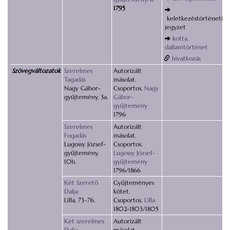
1795
keletkezéstörténeti
jegyzet
kotta,
dallamtörténet
hivatkozás
Szövegváltozatok
Szerelmes
Autorizált
Tagadás
másolat.
Nagy Gábor-
Csoportos.
Nagy
gyűjtemény, 3a.
Gábor-
gyűjtemény
1796
Szerelmes
Autorizált
Fogadás
másolat.
Lugossy József-
Csoportos.
gyűjtemény,
Lugossy József-
10b.
gyűjtemény
1796/1866
Két Szerető
Gyűjteményes
Dalja
kötet.
Lilla, 73–76.
Csoportos.
Lilla
1802-1803/1805
Két szerelmes
Autorizált
Dalja
másolat.