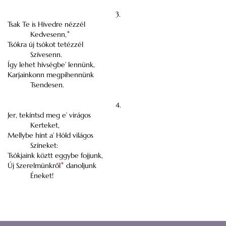
3.
Tsak Te is Hívedre nézzél
Kedvesenn,
*
Tsókra új tsókot tetézzél
Szívesenn.
Így lehet hívségbe’ lennünk,
Karjainkonn megpihennünk
Tsendesen.
4.
Jer, tekíntsd meg e’ virágos
Kerteket,
Mellybe hínt a’ Hóld világos
Színeket:
Tsókjaink köztt eggybe fojjunk,
Új Szerelmünkről
*
danoljunk
Éneket!