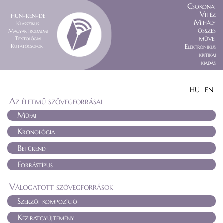
Csokonai
Vitéz
HUN–REN–DE
Mihály
Klasszikus
összes
Magyar Irodalmi
művei
Textológiai
Kutatócsoport
Elektronikus
kritikai
kiadás
HU
EN
Az életmű szövegforrásai
Műfaj
Kronológia
Betűrend
Forrástípus
Válogatott szövegforrások
Szerzői kompozíció
Kéziratgyűjtemény