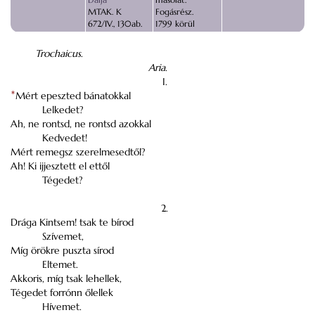
MTAK. K
Fogásrész.
672/IV., 130ab.
1799 körül
Trochaicus
.
Aria
.
I.
*
Mért epeszted bánatokkal
Lelkedet?
Ah, ne rontsd, ne rontsd azokkal
Kedvedet!
Mért remegsz szerelmesedtől?
Ah! Ki ijjesztett el ettől
Tégedet?
2.
Drága Kintsem! tsak te bírod
Szívemet,
Míg örökre puszta sírod
Eltemet.
Akkoris, míg tsak lehellek,
Tégedet forrónn őlellek
Hívemet.