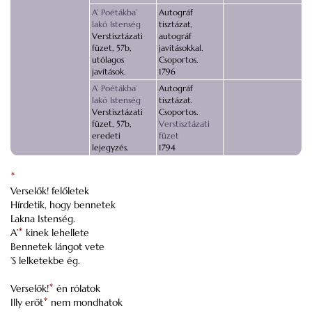
A’ Poétákba’
Autográf
lakó Istenség
tisztázat,
Verstisztázati
autográf
füzet, 57b,
javításokkal.
utólagos
Csoportos.
javítások.
1796
A’ Poétákba’
Autográf
lakó Istenség
tisztázat.
Verstisztázati
Csoportos.
füzet, 57b,
Verstisztázati
eredeti
füzet
lejegyzés.
1794
*
Verselők! felőletek
Hírdetik, hogy bennetek
Lakna Istenség.
A’
*
kinek lehellete
Bennetek lángot vete
’S lelketekbe ég.
Verselők!
*
én rólatok
Illy erőt
*
nem mondhatok