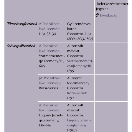
keletkezéstörténeti
jegyzet
hivatkozás
Társszövegforrások
A’ Poétákban
Gyűjteményes
lakó Istenség
kötet.
Lilla, 33–34.
Csoportos.
Lilla
1802-1803/1805
Szövegváltozatok
A’ Poétákba’
Autorizált
lakó Istenség
másolat.
Szatmárnémeti-
Csoportos.
gyűjtemény/III.,
Szatmárnémeti-
6ab.
gyűjtemény/III.
1795.
[A’ Poétákban
Autográf
lakó Istenség]
fogalmazvány.
Rózsi-versek, 10.
Csoportos.
Rózsi-versek
1797
A’ Poétákba’
Autorizált
lakó Istenség
másolat.
Lugossy József-
Csoportos.
gyűjtemény,
Lugossy József-
13b–14a.
gyűjtemény
1796/?