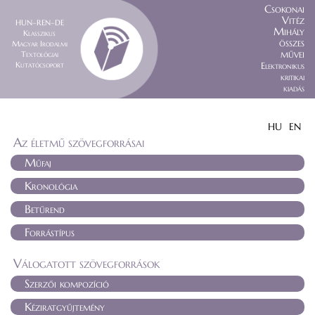
Csokonai
Vitéz
HUN–REN–DE
Mihály
Klasszikus
összes
Magyar Irodalmi
művei
Textológiai
Kutatócsoport
Elektronikus
kritikai
kiadás
HU
EN
Az életmű szövegforrásai
Műfaj
Kronológia
Betűrend
Forrástípus
Válogatott szövegforrások
Szerzői kompozíció
Kéziratgyűjtemény