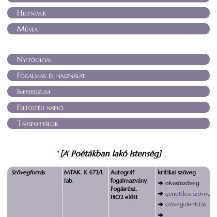
Helynevek
Művek
Nyitóoldal
Fogalmak és használat
Impresszum
Feltöltési napló
Társportálok
[A’ Poétákban lakó Istenség]
*
Szövegforrás
MTAK. K 672/I.
Autográf
kritikai szöveg
1ab.
fogalmazvány.
olvasószöveg
Fogásrész.
genetikus szöveg
1802 előtt
szövegidentitás