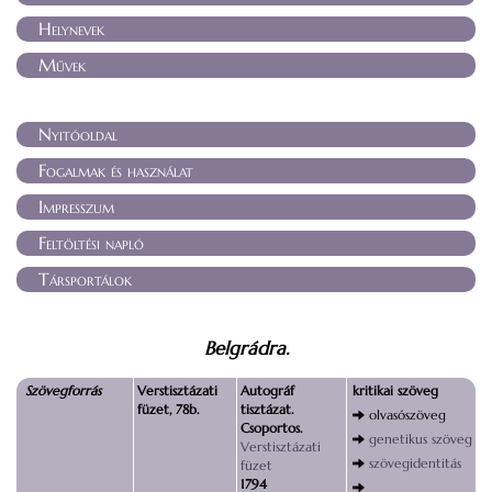
Helynevek
Művek
Nyitóoldal
Fogalmak és használat
Impresszum
Feltöltési napló
Társportálok
Belgrádra.
Szövegforrás
Verstisztázati
Autográf
kritikai szöveg
füzet, 78b.
tisztázat.
olvasószöveg
Csoportos.
genetikus szöveg
Verstisztázati
szövegidentitás
füzet
1794