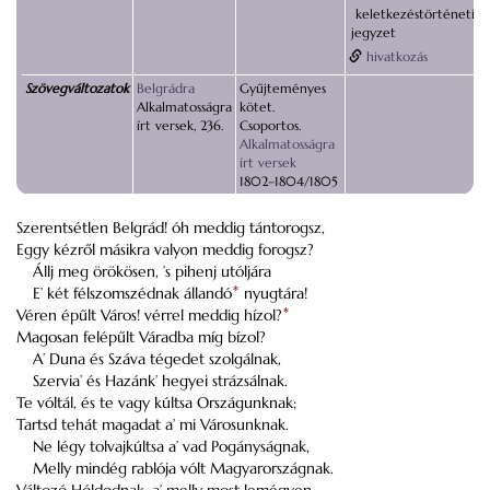
keletkezéstörténeti
jegyzet
hivatkozás
Szövegváltozatok
Belgrádra
Gyűjteményes
Alkalmatosságra
kötet.
írt versek, 236.
Csoportos.
Alkalmatosságra
írt versek
1802–1804/1805
Szerentsétlen Belgrád! óh meddig tántorogsz,
Eggy kézről másikra valyon meddig forogsz?
Állj meg örökösen, ’s pihenj utóljára
E’ két félszomszédnak állandó
*
nyugtára!
Véren épűlt Város! vérrel meddig hízol?
*
Magosan felépűlt Váradba míg bízol?
A’ Duna és Száva tégedet szolgálnak,
Szervia’ és Hazánk’ hegyei strázsálnak.
Te vóltál, és te vagy kúltsa Országunknak;
Tartsd tehát magadat a’ mi Városunknak.
Ne légy tolvajkúltsa a’ vad Pogányságnak,
Melly mindég rablója vólt Magyarországnak.