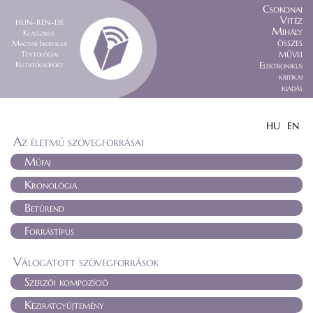
Csokonai
Vitéz
HUN–REN–DE
Mihály
Klasszikus
összes
Magyar Irodalmi
művei
Textológiai
Kutatócsoport
Elektronikus
kritikai
kiadás
HU
EN
Az életmű szövegforrásai
Műfaj
Kronológia
Betűrend
Forrástípus
Válogatott szövegforrások
Szerzői kompozíció
Kéziratgyűjtemény