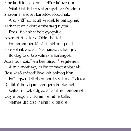
Emelkedj fel Lelkem! – elöre képzelem.
Mint kiált fel szoval edgyett az értelem
S azonnal a setét kárpitok ropognak.
A szívr
ó
l
*
az avult kérgek le pattognak
Tárházát az áldott emberiség nyitja
E
des
*
fiainak sebeit gyogyitja
A szeretet Lelke a földet be teli.
Ember ember társát ismét meg öleli.
El oszolnak a szent ’s a panaszos hangok.
Boldogíto értzé válnak a harangok.
Azzal sok sz
a
z
*
ember t
a
rson
*
segitenek.
A min most egy czifra tornyot
e
pitenek.
*
Siess késő század! Jövel oh boldog Kor.
E
n
*
ugyan lelketlen por leszek m
a
r
*
akkor.
De jöttödre vigann zengem énekemet.
Vajha te csak edgyszer emlitnél engemet.
Ugy e bagoly világ ám remitne tölle.
Nemes utálással halnék ki belölle.