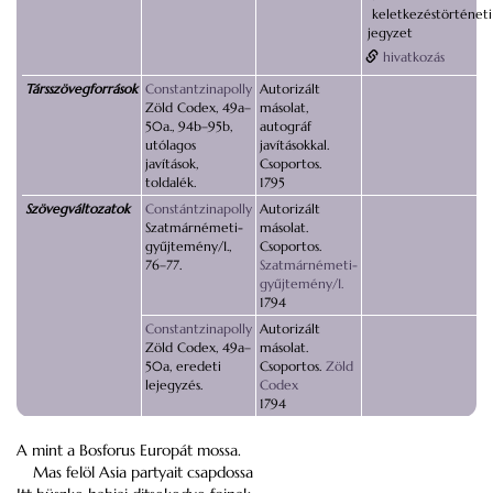
keletkezéstörténeti
jegyzet
hivatkozás
Társszövegforrások
Constantzinapolly
Autorizált
Zöld Codex, 49a–
másolat,
50a., 94b–95b,
autográf
utólagos
javításokkal.
javítások,
Csoportos.
toldalék.
1795
Szövegváltozatok
Constántzinapolly
Autorizált
Szatmárnémeti-
másolat.
gyűjtemény/I.,
Csoportos.
76–77.
Szatmárnémeti-
gyűjtemény/I.
1794
Constantzinapolly
Autorizált
Zöld Codex, 49a–
másolat.
50a, eredeti
Csoportos.
Zöld
lejegyzés.
Codex
1794
A mint a Bosforus Europát mossa.
Mas felöl Asia partyait csapdossa