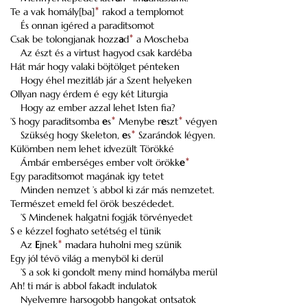
Te a vak homály[ba]
*
rakod a templomot
És onnan igéred a paraditsomot
Csak be tolongjanak hozz
a
d
*
a Moscheba
Az észt és a virtust hagyod csak kardéba
Hát már hogy valaki böjtölget pénteken
Hogy éhel mezitláb jár a Szent helyeken
Ollyan nagy érdem é egy két Liturgia
Hogy az ember azzal lehet Isten fia?
’S hogy paraditsomba
e
s
*
Menybe r
e
szt
*
végyen
Szükség hogy Skeleton,
e
s
*
Szarándok légyen.
Külömben nem lehet idvezült Törökké
Ámbár emberséges ember volt örökk
e
*
Egy paraditsomot magának igy tetet
Minden nemzet ’s abbol ki zár más nemzetet.
Természet emeld fel örök beszédedet.
’S Mindenek halgatni fogják törvényedet
S e kézzel foghato setétség el tünik
Az
E
jnek
*
madara huholni meg szünik
Egy jól tévö világ a menyböl ki derül
’S a sok ki gondolt meny mind homályba merül
Ah! ti már is abbol fakadt indulatok
Nyelvemre harsogobb hangokat ontsatok