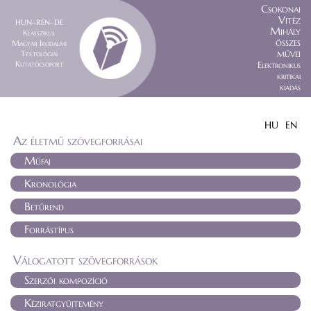
Csokonai
Vitéz
HUN–REN–DE
Mihály
Klasszikus
összes
Magyar Irodalmi
művei
Textológiai
Kutatócsoport
Elektronikus
kritikai
kiadás
HU
EN
Az életmű szövegforrásai
Műfaj
Kronológia
Betűrend
Forrástípus
Válogatott szövegforrások
Szerzői kompozíció
Kéziratgyűjtemény