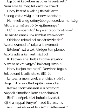
Együgyü keblében nyugva hever
e
szett
*
Nem emelte még fel kiáltások szavát
Hogy keresd a vak éjj fiainak javát
Boldog volt a világ, e hir nev: szentség
Nem volt a leg szörnyübb gonoszokra mentség.
Állott a természet örök
e
pitm
e
nnye
*
E
lt
*
az emberis
e
g
*
leg szentebb törv
e
nnye
*
De miolta ennek sok romlast szenvedett
Oldalába raktad bal madár f
e
szkedet
*
Azolta sz
a
modra
*
rakja a le nyomott
E
rtelem
*
azt a sok felséges templomot
Azolta adja a kenyért házábol
Ki kapván éhel holt kitsinnye szájábol
A szent névre v
a
gyo
*
balgatag Anya is
Hogy tudjon mit r
a
gni
*
Dervized foga is
Sok bolond ki adja utolso fillérét
Le teszi a mennynek arendaját ’s bérét
Hogy mikor az oltárt épitik számodra
Ketske szört vihessen ö is oltárodra
Nappali álmodban láttz ezer álmokat
E
jjel
*
a népek közt huholod azokat.
Jöjj ki a nappali f
e
nyre
*
hadd láthassunk.
Mennyei képedet látv
a
n
*
im
a
dhassunk.
*