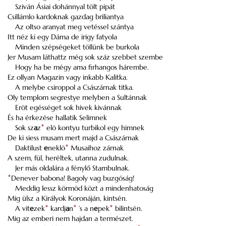
Sziván Ásiai dohánnyal tölt pipát
Csillámlo kardoknak gazdag briliantya
Az oltso aranyat meg vetéssel szántya
Itt néz ki egy Dáma de irigy fatyola
Minden szépségeket töllünk be burkola
Jer Musam láthattz még sok száz szebbet szembe
Hogy ha be mégy ama firhangos hárembe.
Ez ollyan Magazin vagy inkabb Kalitka.
A melybe csiroppol a Császárnak titka.
Oly templom segrestye melyben a Sultánnak
Eröt egésséget sok hivek kivánnak
És ha érkezése hallatik Selimnek
Sok sz
a
z
*
elö kontyu turbikol egy himnek
De ki siess musam mert majd a Császárnak
Daktilust
e
neklö
*
Musaihoz zárnak
A szem, fül, heréltek, utanna zudulnak.
Jer más oldalára a fénylő Stambulnak.
*
Denever babona! Bagoly vag buzgóság!
Meddig lessz körmöd közt a mindenhatoság
Mig ülsz a Királyok Koronáján, kintsén.
A vit
e
zek
*
kardj
a
n
*
’s a n
e
pek
*
bilintsén.
Mig az emberi nem hajdan a természet.