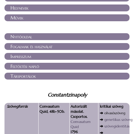
Helynevek
Művek
Nyitóoldal
Fogalmak és használat
Impresszum
Feltöltési napló
Társportálok
Constantzinapoly
Szövegforrás
Convasatum
Autorizált
kritikai szöveg
Quid, 48b–50b.
másolat.
olvasószöveg
Csoportos.
genetikus szöveg
Convasatum
szövegidentitás
Quid
1796