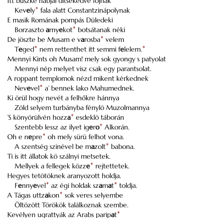
Itt büszke habjai ditsekedve fojnak
Kev
e
ly
*
fala alatt Constantzinápolynak
E masik Romának pompás Düledeki
Borzaszto
a
rny
e
kot
*
botsátanak néki
De jöszte be Musam e v
a
rosba
*
velem
T
e
ged
*
nem rettenthet itt semmi f
e
lelem.
*
Mennyi Kints oh Musam! mely sok gyongy s patyolat
Mennyi nép melyet visz csak egy parantsolat.
A roppant templomok nézd mikent kérkednek
Nev
e
vel
*
a’ bennek lako Mahumednek.
Ki örül hogy nevét a felhőkre hánnya
Zöld selyem turbányba fénylö Muzolmannya
’S könyörülvén hozz
a
*
esdeklö táborán
Szentebb lessz az ilyet ig
e
r
o
*
Alkorán.
Oh e n
e
pre
*
oh mely sürü felhot vona.
A szentség szinével be m
a
zolt
*
babona.
Ti is itt állatok kö szálnyi metsetek.
Mellyek a fellegek közz
e
*
rejtettetek.
Hegyes tetötöknek aranyozott holdja.
F
e
nny
e
vel
*
az égi holdak sz
a
m
a
t
*
toldja.
A Tágas uttz
a
kon
*
sok veres selyembe
Öltözött Törökök találkoznak szembe.
Kevélyen ugrattyák az Arabs parip
a
t
*