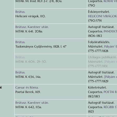
MTAK M. Irod. RUI 2-r. 2/II., 80a.
Csoportos.
KORAI VER
1790
Brútus.
Évkönyvrészlet.
Heliconi virágok, 110.
HELICONI VIRÁGOK 
1790/1791
Brútusz, Kaestner után.
Autográf tisztázat.
MTAK K 641. 208a.
Csoportos.
PANDEK
1806–1812
Brútus.
Folyóiratközlés.
Tudományos Gyűjtemény, 1828. I. 47
Műrészlet.
Pályám' 
1775–1777/1828
Brútus.
Utólagos publikáció.
MTAK K 606., 29–30.
Műrészlet.
[Pályám 
1775–1777/1831
Brútus.
Autográf tisztázat.
MTAK K 634., 14a.
Műrészlet.
[Pályám 
1775–1777/1829
ok
Caesar és Róma.
Kötetrészlet.
Poetai Berek, 169.
Csoportos.
POETAI 
1812/1813
Brútusz. Kaestner után.
Autográf tisztázat.
MTAK K 642., 113a.
Csoportos.
RÉGIBB 
1823