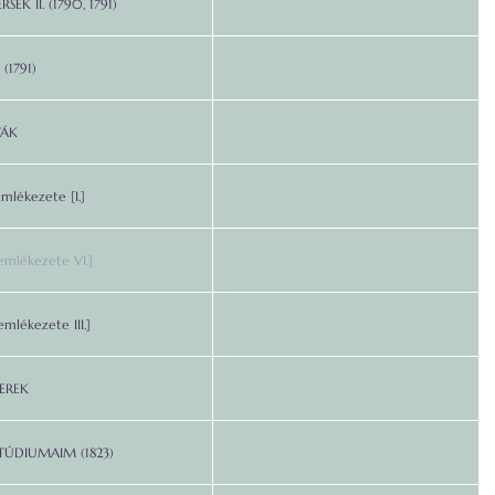
SEK II. (1790, 1791)
(1791)
TÁK
Emlékezete [I.]
emlékezete VI.]
emlékezete III.]
BEREK
STÚDIUMAIM (1823)