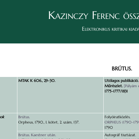
Kazinczy Ferenc öss
Elektronikus kritikai kiad
BRÚTUS.
MTAK K 606., 29–30.
Utólagos publikáció.
Műrészlet.
[Pályám 
1775–1777/1831
sok
Brútus.
Folyóiratközlés.
Orpheus, 1790., I. kötet, 2. szám, 137.
ORPHEUS (1790–179
1790
Brútus. Kaestner után.
Autográf tisztázat.