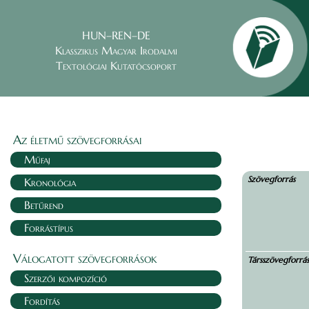
HUN–REN–DE
Klasszikus Magyar Irodalmi
Textológiai Kutatócsoport
Az életmű szövegforrásai
Műfaj
Szövegforrás
Kronológia
Betűrend
Forrástípus
Válogatott szövegforrások
Társszövegforrá
Szerzői kompozíció
Fordítás