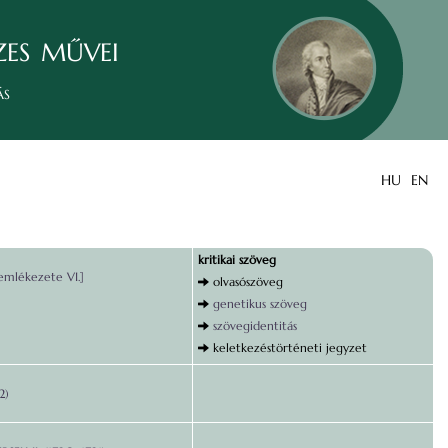
zes művei
ás
HU
EN
kritikai szöveg
emlékezete VI.]
olvasószöveg
genetikus szöveg
szövegidentitás
keletkezéstörténeti jegyzet
2)