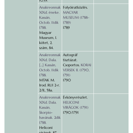
1059.
Anakreonnak
Folyóiratközlés.
XIXd. éneke.
MAGYAR
Kassán,
MUSEUM (1788–
Octob. 11dik
1789)
1788.
1789
Magyar
Museum, I.
kötet, 2.
szám, 84.
Anakreonnak
Autográf
XIXd. Dala.
tisztázat.
[…] Kassán,
Csoportos.
KORAI
Octob. 11dik
VERSEK II. (1790,
1788.
1791)
MTAK M.
1790
Irod. RUI 2-r.
2/II., 58a.
Anakreonnak
Évkönyvrészlet.
XIXd. Dala.
HELICONI
Kassán,
VIRÁGOK (1791)
Skorpio-
1790/1791
havának. 2dik
1788.
Heliconi
virágok, 87.