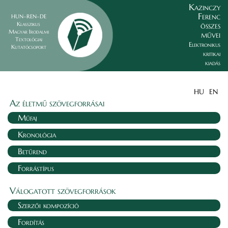
Kazinczy
Ferenc
HUN–REN–DE
összes
Klasszikus
Magyar Irodalmi
művei
Textológiai
Elektronikus
Kutatócsoport
kritikai
kiadás
HU
EN
Az életmű szövegforrásai
Műfaj
Kronológia
Betűrend
Forrástípus
Válogatott szövegforrások
Szerzői kompozíció
Fordítás