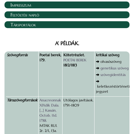
Impresszum
Feltöltési napló
Társportálok
A’ PÉLDÁK.
Szövegforrás
Poetai berek,
Kötetrészlet.
kritikai szöveg
179.
POETAI BEREK
olvasószöveg
1812/1813
genetikus szöveg
szövegidentitás
keletkezéstörténeti
jegyzet
Társszövegforrások
Anacreonnak
Utólagos javítások.
XIXdik Dala.
1791-1809
[…] Kassán,
Octob. 11d.
1788.
MTAK RUI.
2r. 2/I., 13a.