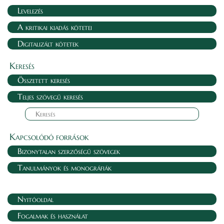
Levelezés
A kritikai kiadás kötetei
Digitalizált kötetek
Keresés
Összetett keresés
Teljes szövegű keresés
Kapcsolódó források
Bizonytalan szerzőségű szövegek
Tanulmányok és monográfiák
Nyitóoldal
Fogalmak és használat