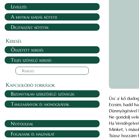
Levelezés
A kritikai kiadás kötetei
Digitalizált kötetek
Keresés
Összetett keresés
Teljes szövegű keresés
Kapcsolódó források
Bizonytalan szerzőségű szövegek
Üss’ a’ kő dudo
Tanulmányok és monográfiák
Erzsim, hadd h
Dünnyögésivel h
Ne gondolj vele,
Nyitóoldal
Ha Vendégeivel
Minket, ’s mások
Fogalmak és használat
Tsússz hozzám t