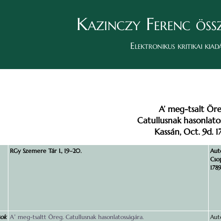
Kazinczy Ferenc öss
Elektronikus kritikai kiad
A’ meg-tsalt Öre
Catullusnak hasonlato
Kassán, Oct. 9d. 1
RGy Szemere Tár I., 19–20.
Auto
Cso
178
sok
Aʼ meg-tsaltt Öreg. Catullusnak hasonlatosságára.
Auto