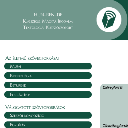
HUN–REN–DE
Klasszikus Magyar Irodalmi
Textológiai Kutatócsoport
Az életmű szövegforrásai
Műfaj
Kronológia
Betűrend
Szövegforrás
Forrástípus
Válogatott szövegforrások
Szerzői kompozíció
Fordítás
Társszövegforrá