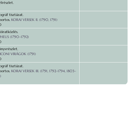
lrészlet.
gráf tisztázat.
portos.
KORAI VERSEK II. (1790, 1791)
0
óiratközlés.
HEUS (1790–1792)
0
önyvrészlet.
ICONI VIRÁGOK (1791)
0
gráf tisztázat.
portos.
KORAI VERSEK III. (1791, 1792–1794, 1803–
)