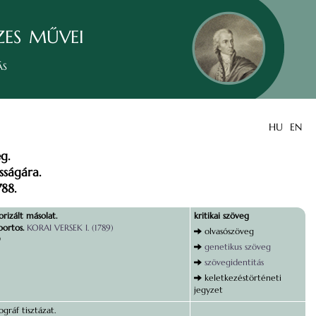
zes művei
ás
HU
EN
g.
sságára.
788.
rizált másolat.
kritikai szöveg
portos.
KORAI VERSEK I. (1789)
olvasószöveg
9
genetikus szöveg
szövegidentitás
keletkezéstörténeti
jegyzet
gráf tisztázat.