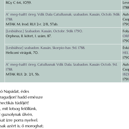
RGy C 64., 1059.
Levé
1788
Aʼ meg-tsaltt öreg. Vdik Dala Catullusnak; szabadon. Kassán, Octob. 9dik
Auto
1788.
Cso
MTAK M. Irod. RUI 2-r. 2/II., 57ab.
179
[Lesbiához.] Szabadon. Kassán, Octobr. 9dik 1790.
Foly
Orpheus, II. kötet, 1. szám, 87.
ORP
179
[Lesbiához] szabadon. Kassán, Skorpio-hav. 9d. 1788.
Évk
Heliconi virágok, 70.
HEL
179
Aʼ meg-tsaltt öreg. Catullusnak Vdik Dala. Szabadon. Kassán Octob. 9d.
Auto
1788.
Cso
MTAK RUI. 2r. 2/I., 5b.
1823
1791
gó Napádat, édes
aragudjon! hadd eméssze
ectikás tüdőjét!
 mit lotsog felőllünk,
 guzsolynak űlvén,
at ízre porra nyelvel.
sak azért is; ő moroghat;