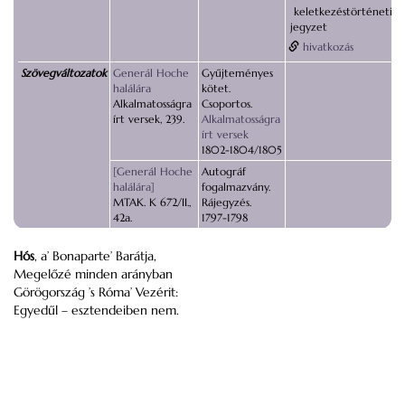
keletkezéstörténeti
jegyzet
hivatkozás
Szövegváltozatok
Generál Hoche
Gyűjteményes
halálára
kötet.
Alkalmatosságra
Csoportos.
írt versek, 239.
Alkalmatosságra
írt versek
1802-1804/1805
[Generál Hoche
Autográf
halálára]
fogalmazvány.
MTAK. K 672/II.,
Rájegyzés.
42a.
1797-1798
Hós
, a’ Bonaparte’ Barátja,
Megelőzé minden arányban
Görögország ’s Róma’ Vezérit:
Egyedűl – esztendeiben nem.