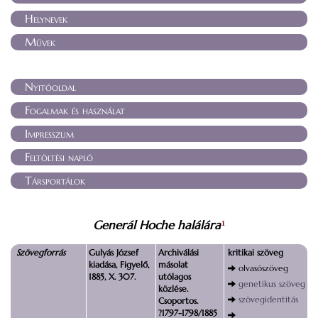
Helynevek
Művek
Nyitóoldal
Fogalmak és használat
Impresszum
Feltöltési napló
Társportálok
Generál Hoche halálára
1
Szövegforrás
Gulyás József
Archiválási
kritikai szöveg
kiadása, Figyelő,
másolat
olvasószöveg
1885, X. 307.
utólagos
genetikus szöveg
közlése.
szövegidentitás
Csoportos.
?1797-1798/1885