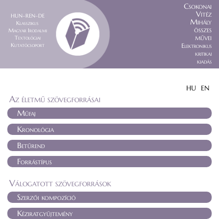
Csokonai
Vitéz
HUN–REN–DE
Mihály
Klasszikus
összes
Magyar Irodalmi
művei
Textológiai
Kutatócsoport
Elektronikus
kritikai
kiadás
HU
EN
Az életmű szövegforrásai
Műfaj
Kronológia
Betűrend
Forrástípus
Válogatott szövegforrások
Szerzői kompozíció
Kéziratgyűjtemény