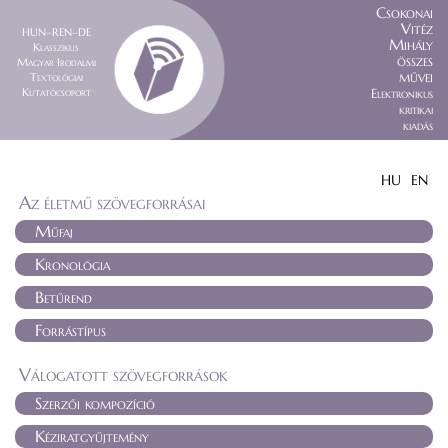
Csokonai
Vitéz
HUN–REN–DE
Mihály
Klasszikus
összes
Magyar Irodalmi
művei
Textológiai
Kutatócsoport
Elektronikus
kritikai
kiadás
HU
EN
Az életmű szövegforrásai
Műfaj
Kronológia
Betűrend
Forrástípus
Válogatott szövegforrások
Szerzői kompozíció
Kéziratgyűjtemény