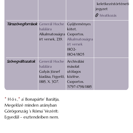
keletkezéstörténeti
jegyzet
hivatkozás
Társszövegforrások
Generál Hoche
Gyűjteményes
halálára
kötet.
Alkalmatosságra
Csoportos.
írt versek, 239.
Alkalmatosságra
írt versek
1802-
1804/1805
Szövegváltozatok
Generál Hoche
Archiválási
halálára
másolat
Gulyás József
utólagos
kiadása, Figyelő,
közlése.
1885, X. 307.
Csoportos.
?1797-1798/1885
*
Hós
,
*
a’ Bonapárte’ Barátja,
Megelőzé minden arányban
Görögország ’s Róma’ Vezérit:
Egyedűl – esztendeiben nem.