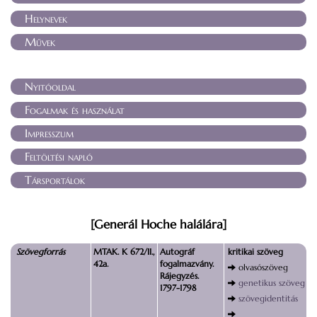
Helynevek
Művek
Nyitóoldal
Fogalmak és használat
Impresszum
Feltöltési napló
Társportálok
[Generál Hoche halálára]
Szövegforrás
MTAK. K 672/II.,
Autográf
kritikai szöveg
42a.
fogalmazvány.
olvasószöveg
Rájegyzés.
genetikus szöveg
1797-1798
szövegidentitás