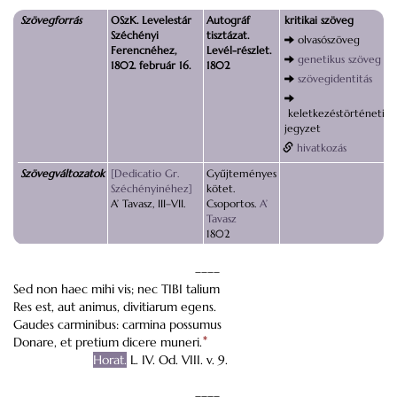
Szövegforrás
OSzK. Levelestár
Autográf
kritikai szöveg
Széchényi
tisztázat.
olvasószöveg
Ferencnéhez,
Levél-részlet.
genetikus szöveg
1802. február 16.
1802
szövegidentitás
keletkezéstörténeti
jegyzet
hivatkozás
Szövegváltozatok
[Dedicatio Gr.
Gyűjteményes
Széchényinéhez]
kötet.
A’ Tavasz, III–VII.
Csoportos.
A’
Tavasz
1802
––––
Sed non haec mihi vis; nec TIBI talium
Res est, aut animus, divitiarum egens.
Gaudes carminibus: carmina possumus
Donare, et pretium dicere muneri.
*
Horat.
L. IV. Od. VIII. v. 9.
––––