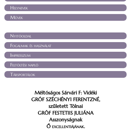
Helynevek
Művek
Nyitóoldal
Fogalmak és használat
Impresszum
Feltöltési napló
Társportálok
Méltóságos Sárvári F: Vidéki
GRÓF
SZÉCHÉNYI FERENTZNÉ
,
szűletett Tólnai
GRÓF
FESTETIIS JULIÁNA
Asszonyságnak
Ő
excellentiájának
.