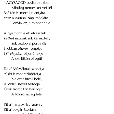
NAGYSÁGOD pedig ezekben
Mindég nemes kedvet lél.
Méltán is; mert kit lantjára
Vesz a’
Múzsa
, Nap’ módjára
Fénylik az, ’s mindenha él.
A’ gyémánt jelek elvesztek,
Léthét
úszszák sok keresztek,
Sok oszlop a’ porba űl;
Ellobban
Stuver
’
remekje,
ÉS
*
Hayden
’
bájos énekje
A’ szellőkön elrepűl:
De a’
Múzsáknak
szózatja
A’ sírt is megrázkódtatja,
’S életet fúvall belé;
A’
Virtus
’ nevét felfogja,
Örök trombitán harsogja
A’ főldről az ég felé.
Kit a’ hartzok’
laurusával
,
Kit a’ polgári tserfával