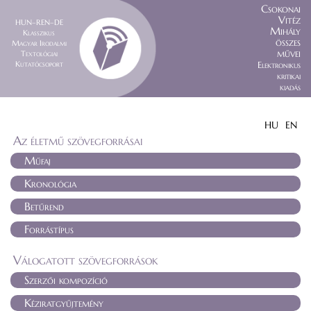
Csokonai
Vitéz
HUN–REN–DE
Mihály
Klasszikus
összes
Magyar Irodalmi
művei
Textológiai
Kutatócsoport
Elektronikus
kritikai
kiadás
HU
EN
Az életmű szövegforrásai
Műfaj
Kronológia
Betűrend
Forrástípus
Válogatott szövegforrások
Szerzői kompozíció
Kéziratgyűjtemény