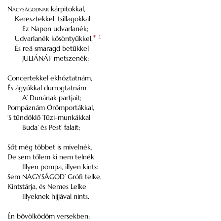
N
agyságodnak
kárpitokkal,
Keresztekkel, tsillagokkal
Ez Napon udvarlanék;
Udvarlanék kösöntyűkkel,
*
1
És reá smaragd betűkkel
JULIÁNÁT metszenék;
Concertekkel
ekhóztatnám
,
És ágyúkkal durrogtatnám
A’ Dunának partjait;
Pompáznám Örömportákkal,
’S tűndöklő Tűzi-munkákkal
Buda
’ és
Pest
’ falait;
Sőt még többet is mivelnék.
De sem tőlem ki nem telnék
Illyen pompa, illyen kints:
Sem NAGYSÁGOD’ Grófi telke,
Kintstárja, és Nemes Lelke
Illyeknek hijjával nints.
Én bővölködöm versekben;