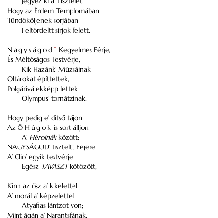
Jegyez ki a’ Tisztelet,
Hogy az Érdem’ Templomában
Tűndököljenek sorjában
Feltördeltt sírjok felett.
Nagyságod
*
Kegyelmes Férje,
És Méltóságos Testvérje,
Kik Hazánk’
Múzsáinak
Oltárokat építtettek,
Polgárivá ekképp lettek
Olympus
’ tornátzinak. –
Hogy pedig e’ ditső tájon
Az Ő
Húgok
is sort álljon
A’
Héroinák
között:
NAGYSÁGOD’ tiszteltt Fejére
A’
Clio
’ egyik testvérje
Egész
TAVASZT
kötözött,
Kinn az ősz a’ kikelettel
A’ morál a’ képzelettel
Atyafias lántzot von;
Mint ágán a’ Narantsfának,