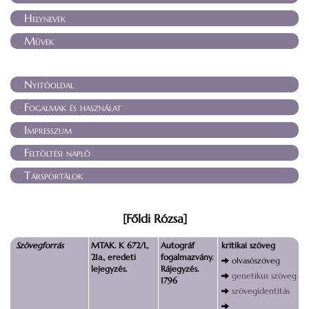
Helynevek
Művek
Nyitóoldal
Fogalmak és használat
Impresszum
Feltöltési napló
Társportálok
[Főldi Rózsa]
Szövegforrás
MTAK. K 672/I.,
Autográf
kritikai szöveg
21a., eredeti
fogalmazvány.
olvasószöveg
lejegyzés.
Rájegyzés.
genetikus szöveg
1796
szövegidentitás