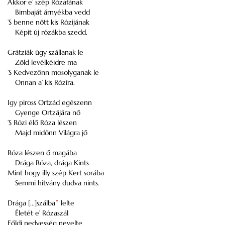
Akkor e’ szép Rózafának
Bimbaját árnyékba vedd
’S benne nőtt kis Rózijának
Képit új rózákba szedd.
Grátziák úgy szállanak le
Zőld levélkéidre ma
’S Kedvezőnn mosolyganak le
Onnan a’ kis Rózíra.
Igy piross Ortzád egészenn
Gyenge Ortzájára nő
’S Rózi élő Róza lészen
Majd midőnn Világra jő
Róza lészen ő magába
Drága Róza, drága Kints
Mint hogy illy szép Kert sorába
Semmi hitvány dudva nints.
Drága [...]szálba
*
lelte
Életét e’ Rózaszál
Főldi nedvesség nevelte