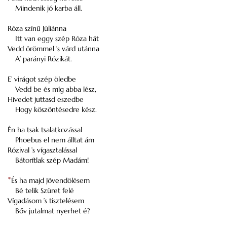
Mindenik jó karba áll.
Róza színű Júliánna
Itt van eggy szép Róza hát
Vedd örömmel ’s várd utánna
A’ parányi Rózikát.
E’ virágot szép öledbe
Vedd be és míg abba lész,
Hívedet juttasd eszedbe
Hogy köszöntésedre kész.
Én ha tsak tsalatkozással
Phoebus el nem álltat ám
Rózival ’s vígasztalással
Bátorítlak szép Madám!
*
És ha majd Jövendölésem
Bé telik Szüret felé
Vígadásom ’s tisztelésem
Bőv jutalmat nyerhet é?