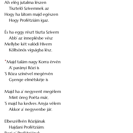
Ah elég jutalma lészen
Tisztelő Szívemnek az
Hogy ha látom majd egészen
Hogy Profétziám igaz.
És ha eggy részt tiszta Szívem
Abb’ az inneplésbe vész
Mellybe két valódi Hívem
Kőltsönös vígságba lész.
*
Majd talám nagy Korra érvén
A’ parányi Rózi is
’S Róza színével megérvén
Gyenge elmétskéje is
Majd ha a’ negyvent megélem
Mint öreg Poëta már,
’S majd ha kedves Anyja vélem
Akkor a’ negyvenbe jár.
Elbeszéllvén Rózijának
Hajdani Profétziám: