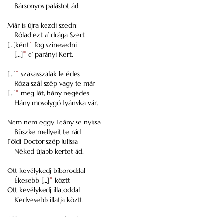
Bársonyos palástot ád.
Már is újra kezdi szedni
Rólad ezt a’ drága Szert
[...]ként
*
fog szinesedni
[...]
*
e’ parányi Kert.
[...]
*
szakasszalak le édes
Róza szál szép vagy te már
[...]
*
meg lát, hány negédes
Hány mosolygó Lyányka vár.
Nem nem eggy Leány se nyissa
Büszke mellyeit te rád
Főldi Doctor szép Julissa
Néked újabb kertet ád.
Ott kevélykedj bíboroddal
Ékesebb [...]
*
köztt
Ott kevélykedj illatoddal
Kedvesebb illatja köztt.