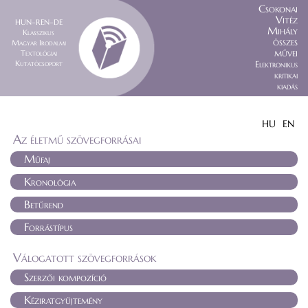
Csokonai
Vitéz
HUN–REN–DE
Mihály
Klasszikus
összes
Magyar Irodalmi
művei
Textológiai
Kutatócsoport
Elektronikus
kritikai
kiadás
HU
EN
Az életmű szövegforrásai
Műfaj
Kronológia
Betűrend
Forrástípus
Válogatott szövegforrások
Szerzői kompozíció
Kéziratgyűjtemény