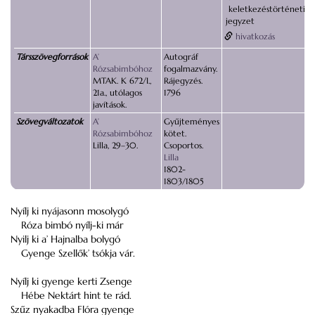
keletkezéstörténeti
jegyzet
hivatkozás
Társszövegforrások
A’
Autográf
Rózsabimbóhoz
fogalmazvány.
MTAK. K 672/I.,
Rájegyzés.
21a., utólagos
1796
javítások.
Szövegváltozatok
A’
Gyűjteményes
Rózsabimbóhoz
kötet.
Lilla, 29–30.
Csoportos.
Lilla
1802-
1803/1805
Nyílj ki nyájasonn mosolygó
Róza bimbó nyílj-ki már
Nyilj ki a’ Hajnalba bolygó
Gyenge Szellők’ tsókja vár.
Nyílj ki gyenge kerti Zsenge
Hébe Nektárt hint te rád.
Szűz nyakadba Flóra gyenge