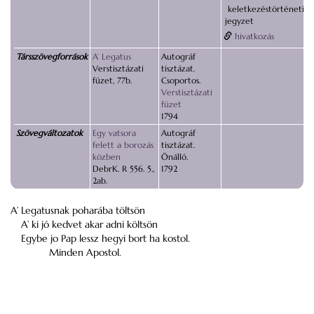
keletkezéstörténeti
jegyzet
hivatkozás
Társszövegforrások
A’ Legatus
Autográf
Verstisztázati
tisztázat.
füzet, 77b.
Csoportos.
Verstisztázati
füzet
1794
Szövegváltozatok
Egy vatsora
Autográf
felett a borozás
tisztázat.
közben
Önálló.
DebrK. R 556. 5.,
1792
2ab.
A’ Legatusnak poharába töltsön
A’ ki jó kedvet akar adni költsön
Egybe jo Pap lessz hegyi bort ha kostol.
Minden Apostol.