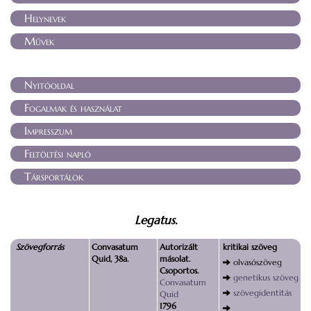
Helynevek
Művek
Nyitóoldal
Fogalmak és használat
Impresszum
Feltöltési napló
Társportálok
Legatus.
Szövegforrás
Convasatum
Autorizált
kritikai szöveg
Quid, 38a.
másolat.
olvasószöveg
Csoportos.
genetikus szöveg
Convasatum
szövegidentitás
Quid
1796