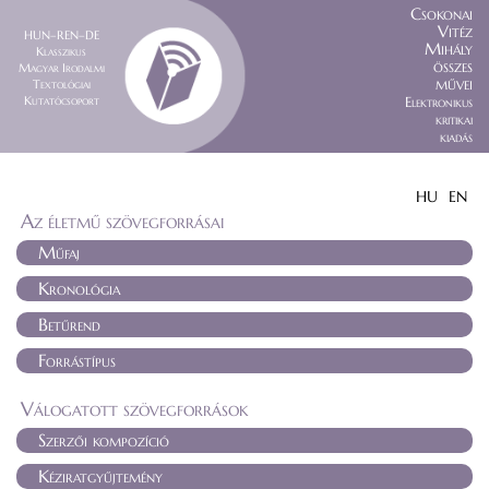
Csokonai
Vitéz
HUN–REN–DE
Mihály
Klasszikus
összes
Magyar Irodalmi
művei
Textológiai
Kutatócsoport
Elektronikus
kritikai
kiadás
HU
EN
Az életmű szövegforrásai
Műfaj
Kronológia
Betűrend
Forrástípus
Válogatott szövegforrások
Szerzői kompozíció
Kéziratgyűjtemény