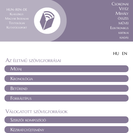
Csokonai
Vitéz
HUN–REN–DE
Mihály
Klasszikus
összes
Magyar Irodalmi
művei
Textológiai
Kutatócsoport
Elektronikus
kritikai
kiadás
HU
EN
Az életmű szövegforrásai
Műfaj
Kronológia
Betűrend
Forrástípus
Válogatott szövegforrások
Szerzői kompozíció
Kéziratgyűjtemény