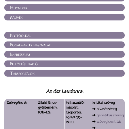
Helynevek
Művek
Nyitóoldal
Fogalmak és használat
Impresszum
Feltöltési napló
Társportálok
Az ősz Laudonra.
Szövegforrás
Zilahi János-
Felhasználói
kritikai szöveg
gyűjtemény,
másolat.
olvasószöveg
10b–12a.
Csoportos.
genetikus szöveg
1794/1795-
szövegidentitás
1800