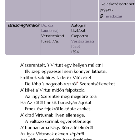
keletkezéstörténeti
jegyzet
hivatkozás
Társszövegforrások
[Az ősz
Autográf
Laudonra]
tisztázat.
Verstisztázati
Csoportos.
füzet, 77a.
Verstisztázati
füzet
1794
A’ szerentsét, ’s Virtust egy hellyen múlatni
Illy szép egyezéssel nem könnyen láthatni.
Emlitnek sok híres, ’s derék Vitézeket.
De több ’s nagyobb r
e
szről
*
Szerentsétleneket
A’ kiket a’ Virtus midőn felpótzola.
Az irigy Szerentse még méjjebre tola.
Ha Az kötött nekik borostyán ágokat.
Emez ősz fejekről le-tépte azokat.
A’ ditső Virtusnak illyen ellensége.
A’ változó sorsnak egyenetlensége
A’ honnan ama Nagy Róma félelméről
Az igaz Virtusnak eleven képéről