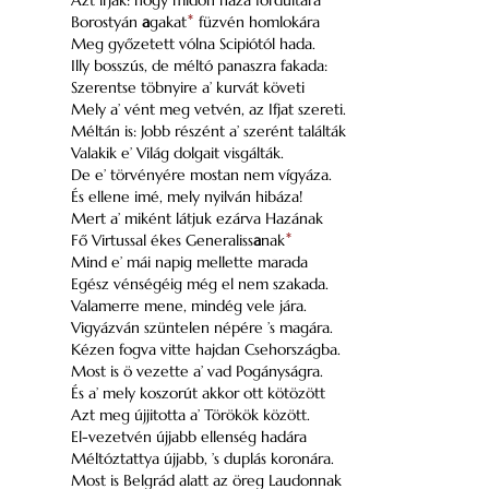
Azt irják: hogy midőn haza fordúltára
Borostyán
a
gakat
*
füzvén homlokára
Meg győzetett vólna Scipiótól hada.
Illy bosszús, de méltó panaszra fakada:
Szerentse töbnyire a’ kurvát követi
Mely a’ vént meg vetvén, az Ifjat szereti.
Méltán is: Jobb részént a’ szerént találták
Valakik e’ Világ dolgait visgálták.
De e’ törvényére mostan nem vígyáza.
És ellene imé, mely nyilván hibáza!
Mert a’ miként látjuk ezárva Hazának
Fő Virtussal ékes Generaliss
a
nak
*
Mind e’ mái napig mellette marada
Egész vénségéig még el nem szakada.
Valamerre mene, mindég vele jára.
Vigyázván szüntelen népére ’s magára.
Kézen fogva vitte hajdan Csehországba.
Most is ö vezette a’ vad Pogányságra.
És a’ mely koszorút akkor ott kötözött
Azt meg újjitotta a’ Törökök között.
El-vezetvén újjabb ellenség hadára
Méltóztattya újjabb, ’s duplás koronára.
Most is Belgrád alatt az öreg Laudonnak