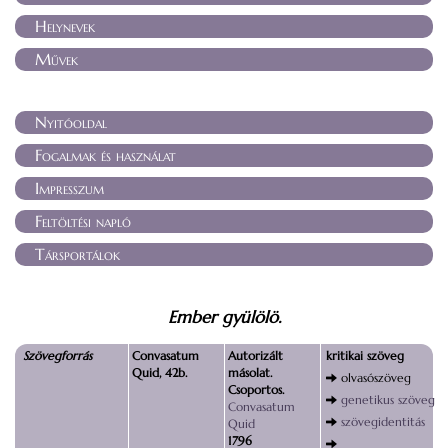
Helynevek
Művek
Nyitóoldal
Fogalmak és használat
Impresszum
Feltöltési napló
Társportálok
Ember gyülölö.
Szövegforrás
Convasatum
Autorizált
kritikai szöveg
Quid, 42b.
másolat.
olvasószöveg
Csoportos.
genetikus szöveg
Convasatum
szövegidentitás
Quid
1796