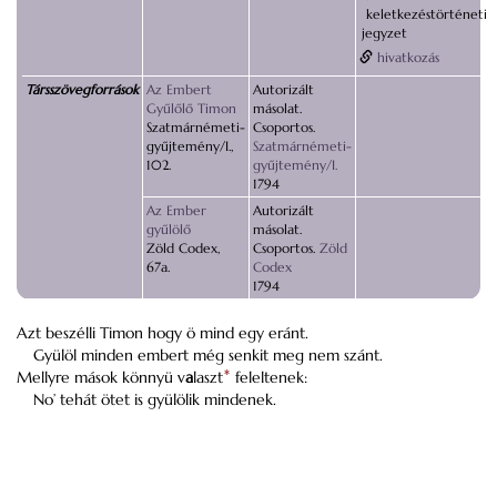
keletkezéstörténeti
jegyzet
hivatkozás
Társszövegforrások
Az Embert
Autorizált
Gyűlőlő Timon
másolat.
Szatmárnémeti-
Csoportos.
gyűjtemény/I.,
Szatmárnémeti-
102.
gyűjtemény/I.
1794
Az Ember
Autorizált
gyűlölő
másolat.
Zöld Codex,
Csoportos.
Zöld
67a.
Codex
1794
Azt beszélli Timon hogy ö mind egy eránt.
Gyülöl minden embert még senkit meg nem szánt.
Mellyre mások könnyü v
a
laszt
*
feleltenek:
No’ tehát ötet is gyülölik mindenek.