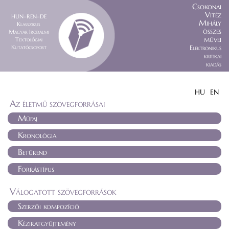
Csokonai
Vitéz
HUN–REN–DE
Mihály
Klasszikus
összes
Magyar Irodalmi
művei
Textológiai
Kutatócsoport
Elektronikus
kritikai
kiadás
HU
EN
Az életmű szövegforrásai
Műfaj
Kronológia
Betűrend
Forrástípus
Válogatott szövegforrások
Szerzői kompozíció
Kéziratgyűjtemény