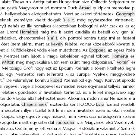
 alatt: Thesaurus Antiquitatum Hungaricar. sive Collectio Scriptorum omn
sque gestis Magyarorum ad mortem Ducis
Arpadi
quidpiam memoriae pr
l hellyesebben elvégezhetném. Mert az akkori történetek,
Geograph
ézeknek személyes viseltt dolgaik
’s a’ t.
még egybeszedve nintsenek. 
yű nehéz az illy homályos állapotokban boldogúlni. Már csak ez az egy
lmes Uram!
Homérust
még ma is azért csudálja és betsűli olly igen a’
zokásokat, charactereket
’s a’ t.
olly pontról pontra tudja írni és fest
 őtet (nem elérni, mert az
kevély
feltétel volna) közelebbről követni
yet a’ Kűlföldieknek vádja ellen mutathatna. Az
Epopoea
, az egész Poét
y Nemzet sem látott a’ maga kebelében egynél többet.
Homérus
é
a,
Milton
még megvakúlása után sem szűnt meg dolgozásán,
*
Voltér
*
é
 Méltóságú Gróf! hogy ezt az Epicum Poémát a’ tőlem kitelhető legn
olta, egy Nemzettől sem telhetett ki az Európai Nyelvek’ meggyőzhet
t.
*
De valamillyen könnyű
kisded
Poémákból egy Nagy Könyvet apródonkén
a’ végével, vége a’ közepével és minden része egymással tellyes hármon
 életnek gondjaitól, a’ hívatalnak terheitől, és a’ lelket megzavaró a
estendő Világba általhelyheztethesse. Ahonnan, midőn ama’ Nemzete er
olgoztatni,
Chapelainnek
*
esztendőnként 10,000
Livra
fizetést rendelt
mészetem, illyen tzéllal tett le minden hívatalról, ezen az okon vont
n Csapás, vagy együvé vagy másuvá, nem kevés szomorúságomra kizavar; ’
ló aggódás miatt egy sírba dűl
Epopoeám
is a’ Magyarok’ első Vezérével.
almatos Gyűjtemény lett volna a’ Magyar Históriákra; valamint a’ Szép (k
, ’s talán valamellyik, a’ Pastoralis és Lyricus
*
Poétáknak ugyan kedvező, 