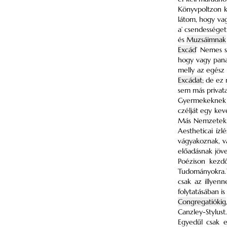
Könyvpoltzon ki
látom, hogy va
a’ csendességet
és
Muzsáimnak
Excád
’ Nemes s
hogy vagy pan
melly az egész
Excádat
; de ez
sem más privata
Gyermekeknek eg
czélját egy kev
Más Nemzeteknél
Aestheticai ízl
vágyakoznak, v
előadásnak jöv
Poézison kezd
Tudományokra.
csak az illyenn
folytatásában i
Congregatiókig
Canzley-Stylust.
Egyedűl csak 