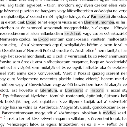
vűl alig találni egyebet, – talán, mondom, egy illyen czélom ellen va
gy házamat pusztán ne hagyjam, vagy kifeselhetetlen adósságba ne verj
 megháborítja, a’ szabad elmét nyűgbe hányja, és a’
Parnasszusi
álmodozás
új életet, csak
Excád
tehet engem víssza az én
Elementumomba
; és ha
zívében az én szomorú sorsomnak meggondolása, ’s a’ csupa – Könyör
aszolkodásommal alkalmatlankodjam
Excádnak
, vagy csupa szánakozásból
 Nemzetre czéloz: ha
Excád
erántam szánakozással viseltetni méltóztatik
 nem elég, – én a’ Nemzetnek egy új szolgálatjára kötöm le azon-felyűl
 Oskolákban a’ Nemzeti Poézist erudite és Aesthetice
*
nem tanítják, ha
y két szóval mondanak, az is csak a’ versírásnak külső Mechanismusára 
ésnyire sem érdekli: arra is ráhatároztam magamat, hogy az Academiabél
 ezt a’ világért sem múlatják el, és ez egyik hathatós oka és eszköze
éssel írott annyi szép Könyveiknek. Mert a’ Poézist igazság szerént ne
agy quos Melpomene nascentes placido lumine viderit;
*
hanem mind azo
endőben vagy a’ könyvírásban vagy az élő beszédben hasznát akarják v
ődött, azt követte a’
Literatura
, a’
Literaturát
a’
Historiai
’s azzal aty
*
Egy félfaragású Nyelvben, törnünk, rontanunk, építnünk, újjítnunk kell: 
ek botsátják meg azt legjobban, ’s az illyenek tudják azt a’ kedveltető
s nagy haszna volna az Aestheticai Magyar Stylusnak, gondolkozásnak és e
, Parlamentomosan megy; sőt a’ közönséges Irásokban is
módivá
kezd l
*
Én ezt a terhet kész szívvel magamra vállalom, ’s örvendeni fogok, ha
egy Nehézséget látok az egész Intézetben, és ez a’ – –
Vallás
! De