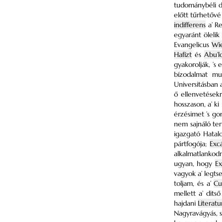
tudománybéli d
előtt tűrhetővé
indifferens
a’ Re
egyaránt öleli
Evangelicus
Wie
Hafízt
és
Abu’lo
gyakorolják, ’s 
bízodalmat mut
Universitásban 
ő ellenvetések
hosszason, a’ k
érzésimet ’s g
nem sajnáló ter
igazgató Hatal
pártfogója;
Exc
alkalmatlankod
ugyan, hogy
E
vagyok a’ legts
toljam, és a’
Cu
mellett a’ dits
hajdani
Literatu
Nagyravágyás, s