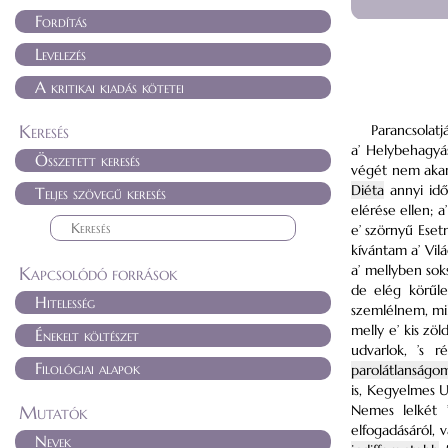
Fordítás
Levelezés
A kritikai kiadás kötetei
Keresés
Parancsolatj
a’ Helybehagyás
Összetett keresés
végét nem akar
Diéta
annyi idő
Teljes szövegű keresés
elérése ellen; a
e’ szörnyű Ese
kívántam a’ Vi
a’ mellyben so
Kapcsolódó források
de elég körűle
Hitelesség
szemlélnem,
mi
melly e’ kis zö
Énekelt költészet
udvarlok, ’s 
Filológiai alapok
parolátlanságo
is, Kegyelmes U
Mutatók
Nemes lelkét 
elfogadásáról,
Nevek