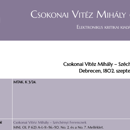
Csokonai Vitéz Mihály 
Elektronikus kritikai kiad
Csokonai Vitéz Mihály – Széc
Debrecen, 1802. szepte
MTAK. K 3/24.
ok
Csokonai Vitéz Mihály – Széchényi Ferencnek
MNL OL P 623 A-I.-9.-56.-50. No. 2. és a No. 7. Melléklet.