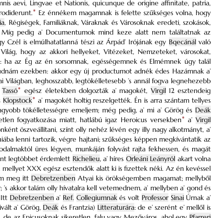
is aevi, Lingvae et Nationis, quicunque de origine affinitate, patria,
odiderunt.
*
Ez énnékem magamnak is felette szűkséges volna, hogy
ia
, Régiségek, Familiáknak, Váraknak és Városoknak eredeti, szokások,
Míg pedig a’ Documentumok mind keze alatt nem találtatnak az
 Czél is elmúlhatatlanná tészi az Árpád’ Irójának egy
Bqecánál
való
 Világ, hogy az akkori hellyeket, Vitézeket, Nemzeteket, városokat,
eni: ha az Ég az én sorsomnak, egésségemnek és Elmémnek úgy talál
 tudnám ezekben: akkor egy új productumot adnék édes Hazámnak a’
ai Világban, leghosszabb, legtökélletesebb ’s annál fogva legnehezebb
s
Tassó
*
egész életekben dolgozták a’ magokét,
Virgil
12 esztendeig
s
Klopstock
*
a’ magokét holtig reszelgették. Én is arra szántam tellyes
agyobb tökélletességre emeljem; még pedig, a’ mi a’ Görög és
Deák
etlen fogyatkozása miatt, hatlábú igaz Heroicus versekben
*
a’
Virgil
t öszveállítani, színt olly nehéz lévén egy illy nagy alkotmányt, a’
iába lenni tartozik, végre hajtani; szűkséges képpen megkívántatik az
ggodalmaktól üres légyen, munkáján folyvást rajta fekhessen, és magát
ánt legtöbbet érdemlett
Richelieu
, a’ híres
Orleáni Leányról
akart volna
, mellyet XXX egész esztendők alatt ki is fizettek néki. Az én kevéssel
am meg itt
Debretzenben
Atyai kis örökségemben magamat; mellyből
s akkor talám olly hívatalra kell vetemednem, a’ mellyben a’ gond és
 Itt
Debretzenben
a’
Ref.
Collegiumnak
és volt
Professor
Sinai
Úrnak a’
ivált a’ Görög,
Deák
és Frantzia)
Litteraturára
: de e’ szerént e’ mellől is
de az Epicusoknak sikeretlen, falu vagy Mezőváros, ahol egy
Pfarreri