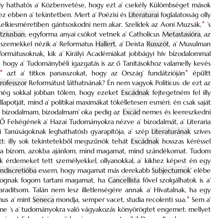
lly hathatós a’ Közbenvetése, hogy ezt a’ csekély Külömbséget mások
ez ebben a’ tekintetben. Mert a’ Poézisi és
Literaturai
foglalatosság olly
Lelkiesméretiben gántsoskodni nem akar. Szelídek az Aoni Muzsák,
*
’s
tziusban
; egyforma anyai csókot vetnek a’ Catholicus
Metastasióra
, az
p szemekkel nézik a’ Reformatus
Hallert
, a’ Deista
Russzót
, a’ Musulman
formátusoknak, kik a’ Királyi Académiákat jobbágyi hív bízodalommal
, hogy a’ Tudománybéli igazgatás is az ő Tanításokhoz valamelly kevés
*
azt a’ titkos panasszokat, hogy az Ország’ fundátzióján
*
épűltt
rofesszor
Reformátust láthatnának? Én nem vagyok Politicus: de ezt az
g még sokkal jobban tőlem, hogy ezeket
Excádnak
fejtegetném fel illy
apotját, mind a’ politikai maximákat tökélletesen esméri; én csak saját
én bizodalmam, bizodalmam’ oka pedig az
Excád
nemes és leereszkedni
Felségének a’ Hazai Tudományokra nézve a’ bizodalmát, a’ Literaria
 Tanúságoknak leghathatósb gyarapítója, a’ szép
Literaturának
szíves
: illy sok tekintetekből megszűnök tehát
Excádnak
hosszas kéréssel
tására bízom, azokba ajánlom, mind magamat, mind szándékomat. Tudom
k érdemeket tett személyekkel, ollyanokkal, a’ kikhez képest én egy
indiscretióba
essem, hogy magamat más derekabb
Subjectumok
’ elébe
ldognak fogom tartani magamat, ha
Cancellista
fővel szolgálhatok is a’
araditsom. Talán nem lesz illetlenségére annak a’ Hívatalnak, ha egy
imus a’ mint
Seneca
mondja, semper vacet, studia recolenti sua.
*
Sem a’
elme ’s a’ tudományokra való vágyakozás könyörögtet engemet: mellyet