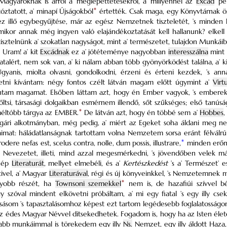
agyaroknak is arról a’ meglepettetésekről, a’ millyennel az
Excád
’ p
óztatott, a’
minapí Újságokból
*
értették. Csak maga, egy Könyvtárnak ö
ez illő egybegyűjtése, már az egész Nemzetnek tiszteletét, ’s minde
 mikor annak még ingyen való elajándékoztatását kell hallanunk? elkell 
isztelnünk a’ szokatlan nagyságot, mint a’ természetet, tulajdon Munkáiba
 Uram! a’ kit
Excádnak
ez a’ jótéteménye nagyobban
interesszálna
mint 
vatalért, nem sok van, a’ ki nálam abban több gyönyörködést találna, a’ 
Ugyanis, miolta olvasni, gondolkodni, érzeni és érteni kezdek, ’s a
tni kívántam: négy fontos czélt látván magam előtt úgymint a’
Virt
ntam magamat. Elsőben láttam azt, hogy én Ember vagyok, ’s emberek
őltsi, társasági dolgaikban esmérnem illendő, sőt szűkséges; első tanú
éltóbb tárgya az EMBER.
*
De látván azt, hogy én többé sem a’
Hobbes
,
ári alkotmányban, még pedig, a’ miért az Egeket soha áldani meg ne
aimat: háládatlanságnak tartottam volna Nemzetem sorsa eránt félválr
dere nefas est, scelus contra, nolle, dum possis, illustrare,
*
minden erőme
tő Nevezetet, illeti, mind azzal megesmérkedni, ’s jövendőben velek 
szép
Literaturát
, mellyet elmebéli, és a’
Kertészkedést
’s a’ Természet’ 
ivel, a’ Magyar
Literaturával
, régi és új könyveinkkel, ’s Nemzetemnek 
yobb részét, ha
Townsoni
szemekkel
*
nem is, de hazafiúi szívvel bé
 szóval mindent elkövetni próbáltam, a’ mi egy fiatal ’s egy illy csek
sásom ’s tapasztalásomhoz képest ezt tartom legédesebb foglalatosságo
az édes Magyar Névvel ditsekedhetek. Fogadom is, hogy ha az Isten éle
sabb munkáimmal is törekedem egy illy
Ns.
Nemzet, egy illy áldott Haza