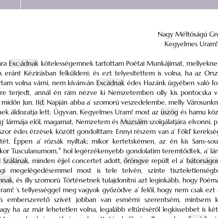
Nagy Méltóságú Gró
Kegyelmes Uram!
ára
Exc:ádnak
kötelességemnek tartottam Poétai Munkájimat, mellyekne
 eránt Kézírásban felkűldeni; és ezt telyesítettem is volna, ha az Ors
tam volna várni, nem kívánván
Excádnak
édes Hazánk ügyében való font
re terjedt, annál
én rám nézve ki Nemzetemben olly kis pontocska va
’ midőn Jun. 11
d.
Napján abba a’ szomorú veszedelembe, melly Városunknak 
tnek áldozatja lett. Úgyvan, Kegyelmes Uram! most az
üszög
és hamu közö
lág’ lármája elől, magamat, Nemzetem és
Muzsáim
szolgálatjára elvonni, 
kszor édes érzések között gondolttam: Ennyi részem van a’ Főld’ kereks
tét. Éppen a’ rózsák nyíltak; mikor kertetskémen,
az én kis Sans-so
kor Tusculanumom,
*
hol legérzékenyebb gondolatim teremtődtek, a’ láng 
ld
Szálának
, minden éjjel concertet adott,
őröngve
repült el a’
bátorságo
régi megelégedésemmel most is tele telvén, színte tiszteletlenség
mnak
, és illy szomorú Történetnek tulajdonítni azt leginkább, hogy Poé
ram! ’s tellyességgel meg vagyok győzödve a’ felől, hogy nem csak ezt
’s emberszerető szívét jobban van esmérni szerentsém, mintsem
 vagy ha az már lehetetlen volna, legalább eltűréséről legkissebbet is