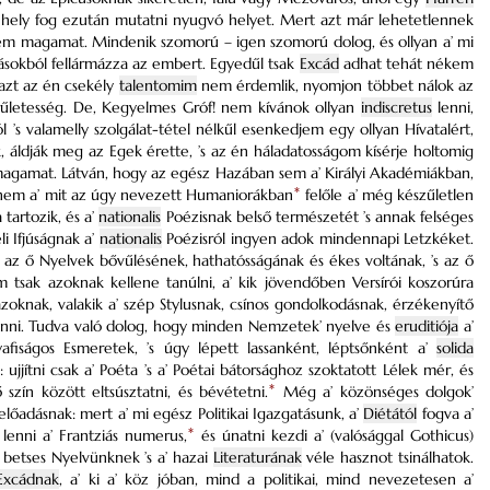
ló hely fog ezután mutatni nyugvó helyet. Mert azt már lehetetlennek
em magamat. Mindenik szomorú – igen szomorú dolog, és ollyan a’ mi
okból fellármázza az embert. Egyedűl tsak
Excád
adhat tehát nékem
 azt az én csekély
talentomim
nem érdemlik, nyomjon többet nálok az
űletesség. De, Kegyelmes Gróf! nem kívánok ollyan
indiscretus
lenni,
 ’s valamelly szolgálat-tétel nélkűl esenkedjem egy ollyan Hívatalért,
, áldják meg az Egek érette, ’s az én háladatosságom kísérje holtomig
 magamat. Látván, hogy az egész Hazában sem a’ Királyi Akadémiákban,
nem a’ mit az úgy nevezett Humaniorákban
*
felőle a’ még készűletlen
tartozik, és a’
nationalis
Poézisnak belső természetét ’s annak felséges
i Ifjúságnak a’
nationalis
Poézisról ingyen adok mindennapi Letzkéket.
 az ő Nyelvek bővűlésének, hathatósságának és ékes voltának, ’s az ő
m tsak azoknak kellene tanúlni, a’ kik jövendőben Versírói koszorúra
knak, valakik a’ szép Stylusnak, csínos gondolkodásnak, érzékenyítő
enni. Tudva való dolog, hogy minden Nemzetek’ nyelve és
eruditiója
a’
afiságos Esmeretek, ’s úgy lépett lassanként, léptsőnként a’
solida
ujjítni csak a’ Poéta ’s a’ Poétai bátorsághoz szoktatott Lélek mér, és
 szín között eltsúsztatni, és bévétetni.
*
Még a’ közönséges dolgok’
lőadásnak: mert a’ mi egész Politikai Igazgatásunk, a’
Diétától
fogva a’
enni a’ Frantziás numerus,
*
és únatni kezdi a’ (valósággal Gothicus)
 betses Nyelvünknek ’s a’ hazai
Literaturának
véle hasznot tsinálhatok.
Excádnak
, a’ ki a’ köz jóban, mind a politikai, mind nevezetesen a’