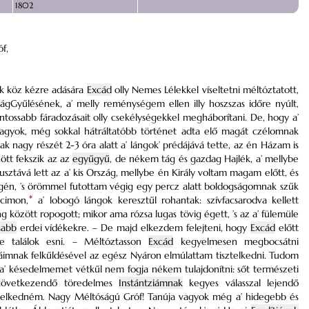
1802
f,
k köz kézre adására
Excád
olly Nemes Lélekkel víseltetni méltóztatott,
zágGyűlésének, a’ melly reménységem ellen illy hoszszas időre nyúlt,
ossabb fáradozásait olly csekélységekkel megháborítani. De, hogy a’
gyok, még sokkal hátráltatóbb történet adta elő magát czélomnak
nagy részét 2-3 óra alatt a’ lángok’ prédájává tette, az én Házam is
tt fekszik az az
egyűgyű
, de nékem tág és gazdag Hajlék, a’ mellybe
pusztává lett az a’ kis Ország, mellybe én Király voltam magam előtt, és
égén, ’s örömmel futottam végig egy percz alatt boldogságomnak szűk
ucimon,
*
a’ lobogó lángok keresztűl rohantak: szívfacsarodva kellett
között ropogott; mikor ama rózsa lugas tövig égett, ’s az a’ fülemüle
sabb
erdei vídékekre. – De majd elkezdem felejteni, hogy
Excád
előtt
be találok esni. – Méltóztasson
Excád
kegyelmesen megbocsátni
máimnak felkűldésével az egész Nyáron elmúlattam tisztelkedni. Tudom
 a’ késedelmemet vétkűl nem fogja nékem tulajdonítni: sőt természeti
 következendő töredelmes
Instántziámnak
kegyes válasszal lejendő
 kételkedném. Nagy Méltóságú Gróf! Tanúja vagyok még a’ hidegebb és