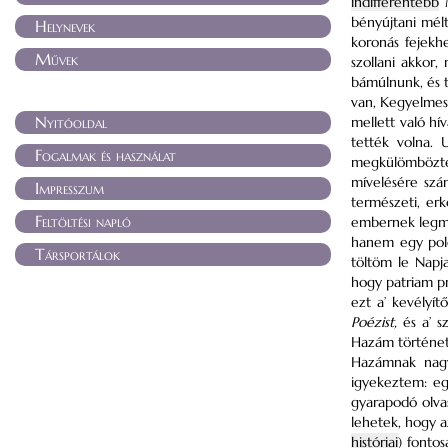
indifferentebb
M
bényújtani mélt
Helynevek
koronás fejekh
Művek
szollani akkor,
bámúlnunk, és t
van, Kegyelmes
Nyitóoldal
mellett való hí
tették volna. 
Fogalmak és használat
megkülömbözte
mívelésére szá
Impresszum
természeti, erk
Feltöltési napló
embernek legm
hanem egy polg
Társportálok
töltöm le Napj
hogy patriam pro
ezt a’ kevélyí
Poézist,
és a’ 
Hazám történet
Hazámnak nag
igyekeztem: egy
gyarapodó olva
lehetek, hogy 
históriai
) fonto