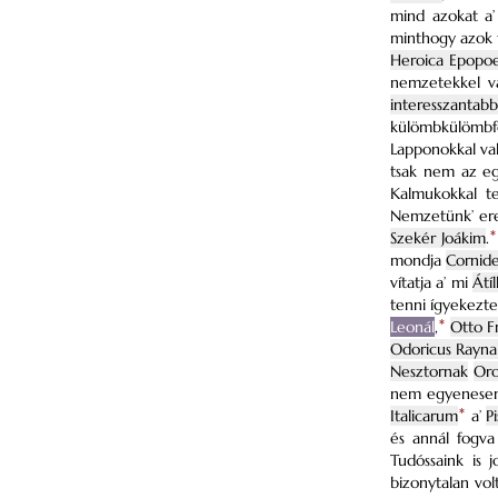
mind azokat a’
minthogy azok t
Heroica Epopo
nemzetekkel va
interesszantabb
külömbkülömbf
Lapponokkal val
tsak nem az eg
Kalmukokkal te
Nemzetünk’ ered
Szekér Joákim
.
*
mondja
Cornid
vítatja a’ mi
Átíl
tenni ígyekezte
Leonál
,
*
Otto Fr
Odoricus Rayna
Nesztornak
Oro
nem egyenesen 
Italicarum
*
a’
P
és annál fogv
Tudóssaink is 
bizonytalan vo