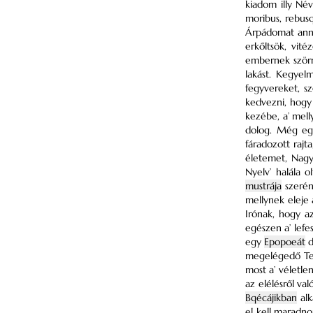
kiadom illy Név
moribus, rebu
Árpádomat anná
erkőltsök, vit
embernek szörn
lakást. Kegye
fegyvereket, s
kedvezni, hogy
kezébe, a’ mell
dolog. Még eg
fáradozott rajt
életemet, Nagy
Nyelv’ halála 
mustrája
szerén
mellynek eleje 
Irónak, hogy az
egészen a’ lef
egy
Epopoeát
d
megelégedő Ter
most a’ véletle
az elélésről va
Bqécájikban
alk
el kell maradnom