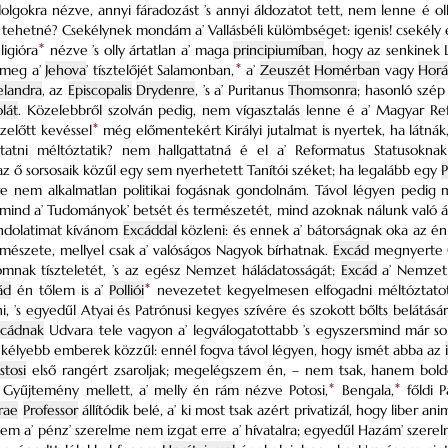
olgokra nézve, annyi fáradozást ’s annyi áldozatot tett, nem lenne é o
 tehetné? Csekélynek mondám a’ Vallásbéli külömbséget: igenis! csekély 
ligióra
*
nézve ’s olly ártatlan a’ maga
principiumíban
, hogy az senkinek 
k meg a’
Jehova
’ tísztelőjét Salamonban,
*
a’
Zeuszét
Homérban
vagy
Horá
landra
, az
Episcopalis
Drydenre
, ’s a’ Puritanus
Thomsonra
; hasonló szé
lát
. Közelebbről szolván pedig, nem vígasztalás lenne é a’ Magyar Re
ezelőtt kevéssel
*
még előmentekért Királyi jutalmat is nyertek, ha látnák
atni méltóztatik? nem hallgattatná é el a’ Reformatus Statusoknak
az ő sorsosaik közűl egy sem nyerhetett Tanítói széket; ha legalább egy
P
re nem alkalmatlan politikai fogásnak gondolnám. Távol légyen pedi
i mind a’ Tudományok’ betsét és természetét, mind azoknak nálunk való áll
ondolatimat kívánom
Excáddal
közleni: és ennek a’ bátorságnak oka az 
mészete, mellyel csak a’ valóságos Nagyok bírhatnak.
Excád
megnyerte Ő 
omnak tíszteletét, ’s az egész Nemzet háládatosságát;
Excád
a’ Nemzeti
ád
én tőlem is a’
Polliói
*
nevezetet kegyelmesen elfogadni méltóztatott
ni, ’s egyedűl Atyai és Patrónusi kegyes szívére és szokott bőlts belá
xcádnak
Udvara tele vagyon a’ legválogatottabb ’s egyszersmind már so
ekélyebb emberek közzűl: ennél fogva távol légyen, hogy ismét abba az
stosi
első rangért zsaroljak; megelégszem én, – nem tsak, hanem bo
ő Gyűjtemény mellett, a’ melly én rám nézve Potosi,
*
Bengala,
*
főldi P
rae
Professor
állítódik belé, a’ ki most tsak azért privatizál, hogy liber an
em a’ pénz’ szerelme nem izgat erre a’ hívatalra; egyedűl Hazám’ szer