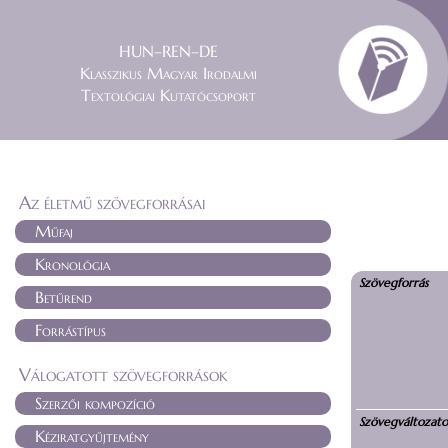
HUN–REN–DE
Klasszikus Magyar Irodalmi
Textológiai Kutatócsoport
Az életmű szövegforrásai
Műfaj
Kronológia
Szövegforrás
Betűrend
Forrástípus
Válogatott szövegforrások
Szerzői kompozíció
Szövegváltozat
Kéziratgyűjtemény