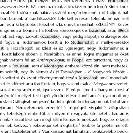
éldátlan Áldozatját, mellyet betses Nemzetének’s a’ Hazai
Erudítiónak
szszeszerzése is, hát még azoknak a’ közkézen nem forgó Kintseknek
n hazabéli Tudósoknak háládatosságát megérdemlené: mit tudjunk hát
boríttatnunk a’ csudálkozástól, tele kell érzéssel telnünk, némán kell
n, és a’ ki legtöbbet fejezhet is ki, ennyit mondhat: SZÉCSÉNYI! Kevés
engemet: a’ honnan, ha többen könyörögnek is
Excádnak
azon
Bθeca
kinek azt vagy szokott
occupatioji
, vagy pedig állapotja szűkségesebbé
nnál fogva a’ Tudományok köztt a’ fő
Studiumokat
a’ mellyékesektől
ust
, a’ Hazafiságot, az Izlést és az Egésséget, négy Tudománynak a’
 köztt lakom ebben a’ Planétában, és ennél fogva magamat és őket
ságnak vettem fel az
Anthropologiat,
és
Póppal
azt tartottam, hogy az
 sem a’
Rousseau
, sem a’
Montagne
emberei közzé élni nem mehetek;
m szűnök, egy illy Nemes és jó Társaságban – a’ Magyarok között –
úl viseltetni, és szent törvényemmé tévén
Senecának
ama’ mondását,
t és időmet arra fordítottam, hogy valami csak a’
Magyar
nevezetet,
másokat megesmértetni, igyekezzek. E’ végre (mert elhagyom most a’
esméretét mellyet testi gyönyörködtetésre tanúltam és gyakorlottam)
mostani Csillagival megesmérkedni legfőbb boldogságomnak tartottam:
jártam: Nemzetemnek eredetét ’s régiségeit visgálni ’s világosítani
ély tehetségű embertől, a’ millyen én vagyok, kitelhetett. Ezután is
mnak, ’s azzal kívánom meghálálni Nemzetemnek azt, hogy az ő tagja
temnek kedvez, ’s békeségünket megtartja,
*
tőbb és (a’ poétai mellett,
, eránt tiszteletemet ’s Munkásságomat kimutatni. Legközelebb pedig,