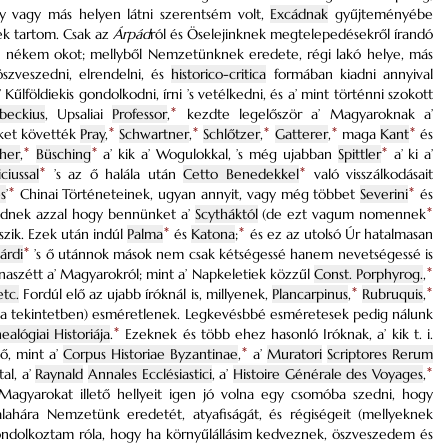
egy vagy más helyen látni szerentsém volt,
Excádnak
gyűjteményébe
ek tartom. Csak az
Árpád
ról és Öselejinknek megtelepedésekről írandó
ak nékem okot; mellyből Nemzetünknek eredete, régi lakó helye, más
öszveszedni, elrendelni, és
historico-critica
formában kiadni annyival
lföldiekis gondolkodni, írni ’s vetélkedni, és a’ mint történni szokott
beckius
, Upsaliai
Professor
,
*
kezdte legelőször a’ Magyaroknak a’
Őket követték
Pray
,
*
Schwartner
,
*
Schlőtzer
,
*
Gatterer
,
*
maga
Kant
*
és
cher
,
*
Büsching
*
a’ kik a’ Wogulokkal, ’s még ujabban
Spittler
*
a’ ki a’
ciussal
*
’s az ő halála után
Cetto Benedekkel
*
való visszálkodásait
s
’
*
Chinai Történeteinek, ugyan annyit, vagy még többet
Severini
*
és
nek azzal hogy bennünket a’
Scytháktól
(de ezt vagum nomennek
*
szik. Ezek után indúl
Palma
*
és
Katona
;
*
és ez az utolsó Úr hatalmasan
árdi
*
’s ő utánnok mások nem csak kétségessé hanem nevetségessé is
anaszétt a’ Magyarokról; mint a’ Napkeletiek közzűl
Const. Porphyrog.
,
*
etc.
Fordúl elő az ujabb íróknál is, millyenek,
Plancarpinus
,
*
Rubruquis
,
*
 a tekintetben) esméretlenek. Legkevésbbé esméretesek pedig nálunk
ealógiai Historiája
.
*
Ezeknek és több ehez hasonló Iróknak, a’ kik t. i.
ő, mint a’
Corpus Historiae Byzantinae
,
*
a’
Muratori
Scriptores Rerum
tal, a’
Raynald
Annales Ecclésiastici
, a’
Histoire Générale des Voyages
,
*
yarokat illető hellyeit igen jó volna egy csomóba szedni, hogy
ahára Nemzetünk eredetét, atyafiságát, és régiségeit (mellyeknek
gondolkoztam róla, hogy ha környűlállásim kedveznek, öszveszedem és