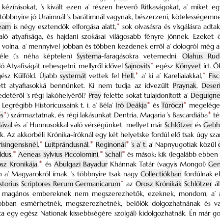
 kézírásokat, ’s kivált ezen a’ részen heverő Ritkaságokat, a’ miket 
öbbnyire jó Uraimnál ’s barátimnál vagynak, bészerzeni, kötelességemn
eam
is négy esztendők elforgása alatt,
*
sok olvasásra és vísgálásra adt
ló atyafisága, és hajdani szokásai világosabb fényre jönnek. Ezeket 
volna, a’ mennyivel jobban és többen kezdenek erről a’ dologról még a’ Kű
éle (’s néha képtelen)
Systema
-faragásokra vetemedni.
Olahus Rud
ó Atyafiságát rebesgetni, mellyről idővel
Sajnovits
*
egész
Könyvet
írt. 
ész Kűlföld. Újabb
systemát
vettek fel
Hell
,
*
a’ ki a’ Kareliaiakkal,
*
Fis
tt atyafiasokká bennünket. Ki nem tudja az idvezűlt
Praynak
,
Deseri
etéről ’s régi lakóhelyéről?
Pray
felette sokat tulajdonított a’
Deguigne
Legrégibb Historicussaink t. i. a’ Béla’
Iró Deákja
*
és
Túróczi
*
megeléged
es
*
) származtatnak, és régi lakásunkat Dentria, Magaria ’s Bascardiába
*
té
lával
és a’ Hunnusokkal való vérségünket, mellyet már
Schlőtzer
és
Gebh
k. Az akkorbéli Krónika-íróknál egy két helyetske fordúl elő tsak úgy sz
isingensisnél
,
*
Luitprándusnál
,
*
Regínonál
*
’s a’ t.
a’ Napnyugotiak közűl
ldus
,
*
Aeneas Sylvius Piccolomini
,
*
Schall
*
és mások: kik (legalább ebben
sz Kronikája
,
*
és
Abulgazi Bayadur
Khánnak Tatár (vagyis Mongol)
Gen
a’ Magyarokról írnak, ’s többnyire tsak nagy
Collectiókban
fordúlnak el
istorius
Scriptores Rerum Germanicarum
*
az
Orosz Krónikák
Schlőtzer
ál
a magános embereknek nem megszerezhetők, ezeknek, mondom, a’ Mag
jobban esmérhetnék, megszerezhetnék, belőlök dolgozhatnának és val
lta egy egész Nationak kissebbségére szolgál) kidolgozhatnák. Én már 