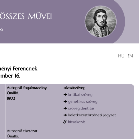
összes művei
ás
HU
EN
hényi Ferencnek
mber 16.
Autográf fogalmazvány.
olvasószöveg
Önálló.
kritikai szöveg
1802
genetikus szöveg
szövegidentitás
keletkezéstörténeti jegyzet
hivatkozás
Autográf tisztázat.
Önálló.