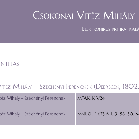
Csokonai Vitéz Mihály 
Elektronikus kritikai kiad
ntitás
itéz Mihály – Széchényi Ferencnek (Debrecen, 1802.
téz Mihály – Széchényi Ferencnek
MTAK. K 3/24.
téz Mihály – Széchényi Ferencnek
MNL OL P 623 A-I.-9.-56.-50. No.