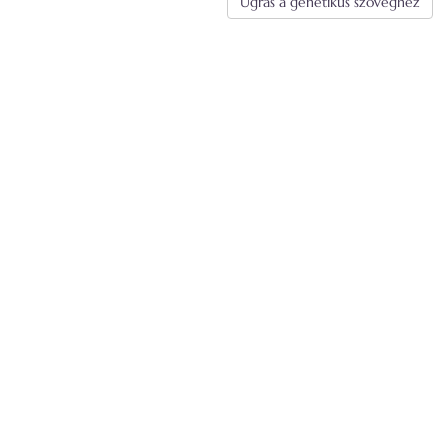
Ugrás a genetikus szöveghez