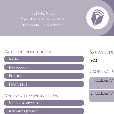
HUN–REN–DE
Klasszikus Magyar Irodalmi
Textológiai Kutatócsoport
Szövegide
Az életmű szövegforrásai
Műfaj
1802
Kronológia
Csokonai V
Betűrend
1
Csokonai Vi
Forrástípus
2
Csokonai Vi
Válogatott szövegforrások
Szerzői kompozíció
Kéziratgyűjtemény