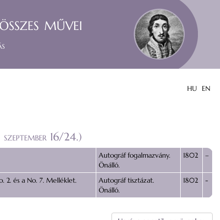
összes művei
ás
HU
EN
 szeptember 16/24.)
Autográf fogalmazvány.
1802
–
Önálló.
 2. és a No. 7. Melléklet.
Autográf tisztázat.
1802
-
Önálló.