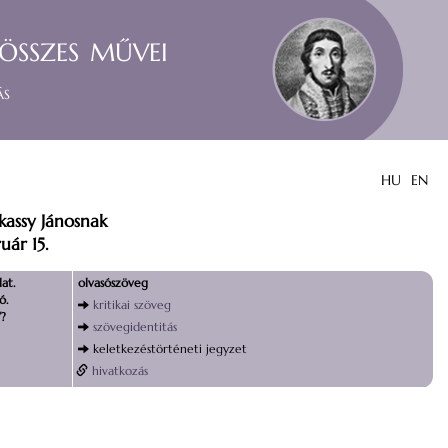
összes művei
ás
HU
EN
kassy Jánosnak
ár 15.
at.
olvasószöveg
ó.
kritikai szöveg
?
szövegidentitás
keletkezéstörténeti jegyzet
hivatkozás