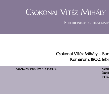
Csokonai Vitéz Mihály 
Elektronikus kritikai kiad
Csokonai Vitéz Mihály – Bar
Komárom, 1802. febru
MTAK. M. Irod. lev. 4-r 138/I. 3.
Másol
Önáll
1802/