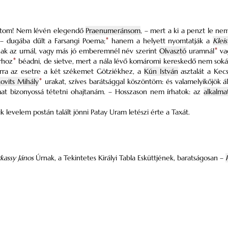
rátom! Nem lévén elegendő
Praenumeránsom
, – mert a ki a penzt le ne
 – dugába dűlt a Farsangi Poema;
*
hanem a helyett nyomtatják a
Kleis
nak az urnál, vagy más jó emberemnél név szerint
Olvasztó
uramnál
*
vag
rhoz
*
béadni, de sietve, mert a nála lévő komáromi kereskedő nem soká
arra az esetre a két székemet Götziékhez, a
Kún István
asztalát a Kecs
kovits Mihály
*
urakat, szíves barátsággal köszöntöm: és valamelyikőjök á
t bizonyossá tétetni ohajtanám. – Hosszason nem írhatok: az
alkalma
k levelem postán talált jönni Patay Uram letészi érte a Taxát.
kassy János
Úrnak, a Tekintetes Királyi Tabla Esküttjének, baratságosan –