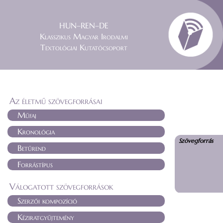
HUN–REN–DE
Klasszikus Magyar Irodalmi
Textológiai Kutatócsoport
Az életmű szövegforrásai
Műfaj
Kronológia
Szövegforrás
Betűrend
Forrástípus
Válogatott szövegforrások
Szerzői kompozíció
Kéziratgyűjtemény