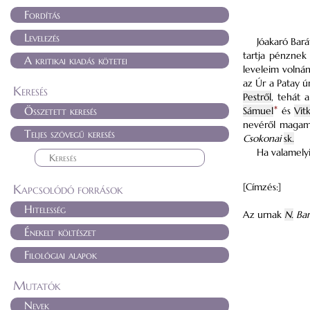
Fordítás
Levelezés
Jóakaró Ba
tartja pénznek
A kritikai kiadás kötetei
leveleim volná
az Úr a
Patay ú
Keresés
Pestről
, tehát 
Összetett keresés
Sámuel
*
és
Vit
nevéről magama
Teljes szövegű keresés
Csokonai
sk.
Ha valamelyi
[Címzés:]
Kapcsolódó források
Hitelesség
Az urnak
N.
Bar
Énekelt költészet
Filológiai alapok
Mutatók
Nevek