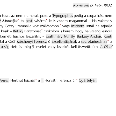
Komárom
15. Febr. 1802.
m teszi, az nem numeralt prae, a
Typographus
pedig a csupa irást nem
t
Munkáját
*
és
pesti
vásárra
*
le is viszem magammal. – Ha valamely
y Götzy uramnál a volt szállásomon,
*
vagy
Institoris
urnál, ne sajnálja
 késik –
Retsky
Barátomat
*
csókolom, s kérem, hogy ha vásárig leindúl
keméti házhoz leszállítni. –
Szathmáry Mihály
,
Barkasy András
,
Konti
ltal a Gróf
Széchenyi Ferencz
ő
Excellentiájának
a
secretariussának
*
a
tosság
siet; és még 5 levelet vagy levelkét kell öszveütnöm.
A Dieu!
Pesten
Herthut háznál,
*
a
T.
Horváth Ferencz úr
*
Quártélyán
.