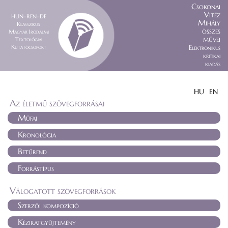
Csokonai
Vitéz
HUN–REN–DE
Mihály
Klasszikus
összes
Magyar Irodalmi
művei
Textológiai
Kutatócsoport
Elektronikus
kritikai
kiadás
HU
EN
Az életmű szövegforrásai
Műfaj
Kronológia
Betűrend
Forrástípus
Válogatott szövegforrások
Szerzői kompozíció
Kéziratgyűjtemény