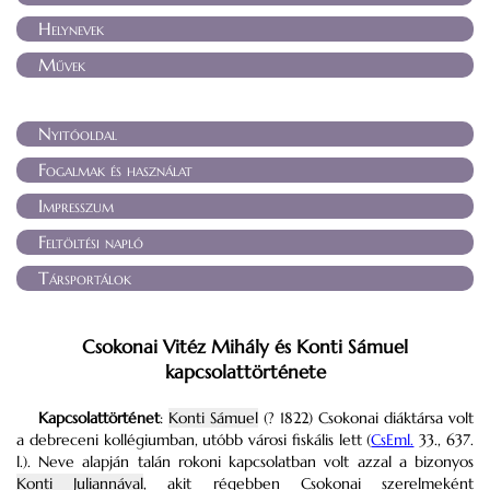
Helynevek
Művek
Nyitóoldal
Fogalmak és használat
Impresszum
Feltöltési napló
Társportálok
Csokonai Vitéz Mihály és Konti Sámuel
kapcsolattörténete
Kapcsolattörténet
:
Konti Sámuel
(? 1822) Csokonai diáktársa volt
a debreceni kollégiumban, utóbb városi fiskális lett (
CsEml.
33., 637.
l.). Neve alapján talán rokoni kapcsolatban volt azzal a bizonyos
Konti Juliannával
, akit régebben Csokonai szerelmeként