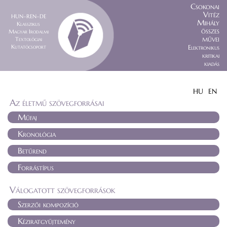
Csokonai
Vitéz
HUN–REN–DE
Mihály
Klasszikus
összes
Magyar Irodalmi
művei
Textológiai
Kutatócsoport
Elektronikus
kritikai
kiadás
HU
EN
Az életmű szövegforrásai
Műfaj
Kronológia
Betűrend
Forrástípus
Válogatott szövegforrások
Szerzői kompozíció
Kéziratgyűjtemény