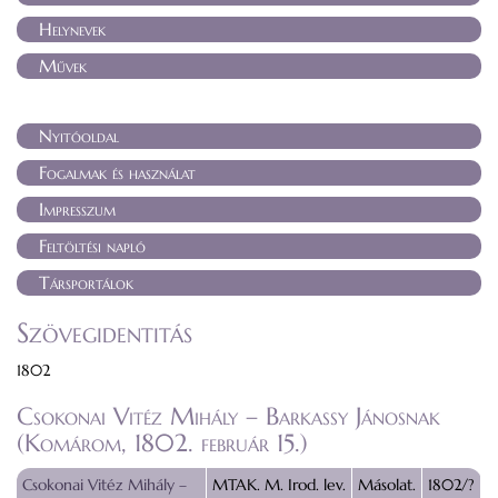
Helynevek
Művek
Nyitóoldal
Fogalmak és használat
Impresszum
Feltöltési napló
Társportálok
Szövegidentitás
1802
Csokonai Vitéz Mihály – Barkassy Jánosnak
(Komárom, 1802. február 15.)
Csokonai Vitéz Mihály –
MTAK. M. Irod. lev.
Másolat.
1802/?