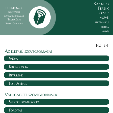
Kazinczy
Ferenc
HUN–REN–DE
összes
Klasszikus
Magyar Irodalmi
művei
Textológiai
Elektronikus
Kutatócsoport
kritikai
kiadás
HU
EN
Az életmű szövegforrásai
Műfaj
Kronológia
Betűrend
Forrástípus
Válogatott szövegforrások
Szerzői kompozíció
Fordítás