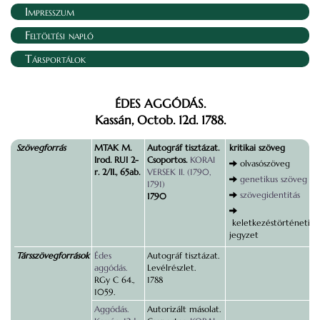
Impresszum
Feltöltési napló
Társportálok
ÉDES AGGÓDÁS.
Kassán, Octob. 12d. 1788.
Szövegforrás
MTAK M.
Autográf tisztázat.
kritikai szöveg
Irod. RUI 2-
Csoportos.
KORAI
olvasószöveg
r. 2/II., 65ab.
VERSEK II. (1790,
genetikus szöveg
1791)
szövegidentitás
1790
keletkezéstörténeti
jegyzet
Társszövegforrások
Édes
Autográf tisztázat.
aggódás.
Levélrészlet.
RGy C 64.,
1788
1059.
Aggódás.
Autorizált másolat.