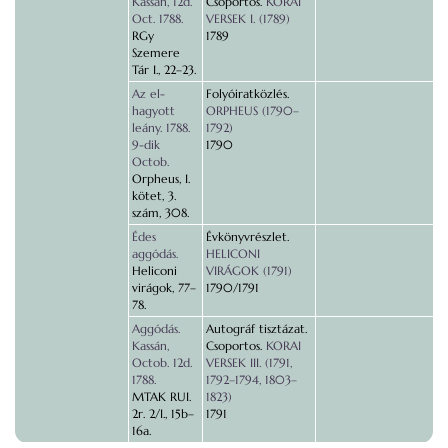
Kassán, 12d.
Csoportos.
KORAI
Oct. 1788.
VERSEK I. (1789)
RGy
1789
Szemere
Tár I., 22–23.
Az el-
Folyóiratközlés.
hagyott
ORPHEUS (1790–
leány. 1788.
1792)
9-dik
1790
Octob.
Orpheus, I.
kötet, 3.
szám, 308.
Édes
Évkönyvrészlet.
aggódás.
HELICONI
Heliconi
VIRÁGOK (1791)
virágok, 77–
1790/1791
78.
Aggódás.
Autográf tisztázat.
Kassán,
Csoportos.
KORAI
Octob. 12d.
VERSEK III. (1791,
1788.
1792–1794, 1803–
MTAK RUI.
1823)
2r. 2/I., 15b–
1791
16a.