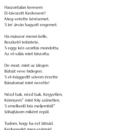
Haszontalan keresem
El-távozott Kedvesem’!
Meg-vetette kérésemet,
’S ím’ árván hagyott engemet.
Ha másszor menni kelle,
Reszkető tekintete,
’S eggy kéz-szorítás mondotta,
Az el-válás mint kínzotta.
De most, mint az idegen
Bútsút veve hidegen;
’S el-tsüggedtt szívem érzette
Bánatomat mint nevette!
Nézd tsak, nézd tsak, Kegyetlen,
Könnyem
*
mint foly szűnetlen,
’S emelkedő bús meljembűl
*
Sóhajtásom miként repűl.
Tudom, hogy ha ezt látnád,
Kedvesedet meg-szánnád,