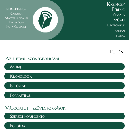
Kazinczy
Ferenc
HUN–REN–DE
összes
Klasszikus
Magyar Irodalmi
művei
Textológiai
Elektronikus
Kutatócsoport
kritikai
kiadás
HU
EN
Az életmű szövegforrásai
Műfaj
Kronológia
Betűrend
Forrástípus
Válogatott szövegforrások
Szerzői kompozíció
Fordítás