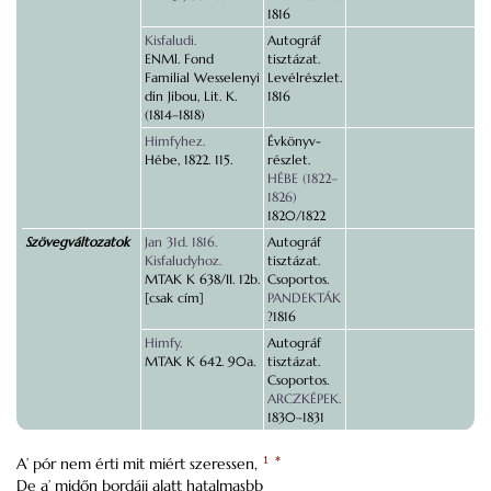
1816
Kisfaludi.
Autográf
ENMl. Fond
tisztázat.
Familial Wesselenyi
Levélrészlet.
din Jibou, Lit. K.
1816
(1814–1818)
Himfyhez.
Évkönyv-
Hébe, 1822. 115.
részlet.
HÉBE (1822–
1826)
1820/1822
Szövegváltozatok
Jan 31d. 1816.
Autográf
Kisfaludyhoz.
tisztázat.
MTAK K 638/II. 12b.
Csoportos.
[csak cím]
PANDEKTÁK
?1816
Himfy.
Autográf
MTAK K 642. 90a.
tisztázat.
Csoportos.
ARCZKÉPEK.
1830–1831
A’ pór nem érti mit miért szeressen,
1
*
De a’ midőn bordáji alatt hatalmasbb