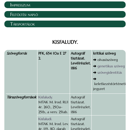
Impresszum
Feltöltési napló
Társportálok
KISFALUDY.
Szövegforrás
PFK, 654 10a E 27
Autográf
kritikai szöveg
2.
tisztázat.
olvasószöveg
Levélrészlet.
genetikus szöveg
1816
szövegidentitás
keletkezéstörténeti
jegyzet
Társszövegforrások
Kisfaludy.
Autográf
MTAK M. Irod. RUI
tisztázat.
4r. 260., 250a–
Levélrészlet.
251b., a vers: 251ab.
1816
Kisfaludi.
Autográf
MTAK M. Irod. Lev.
tisztázat.
4r. 119., 80. darab
Levélrészlet.