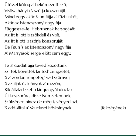
Ütéssel kótog a’ bekérgezett szű,
Visítva hányja ’s szórja kosszorújit,
Mind eggy akár Faun fújja a’ fűztilinkót,
Akár az Istenasszony’ nagy fija
Függessze-fel Hébrusznak harsogását,
Az itt is, ott is szökdell és visít,
Az itt is ott is szórja kosszorúját.
De Faun ’s az Istenasszony’ nagy fija
A’ Marsyások’ serge előtt sem eggy.
Te a’ csudát újjá tevéd közöttünk.
Szirtek követték lantod’ zengzetét,
’S a’ zordon rengeteg’ vad szörnyei,
’S az ifjak és leányok a’ mezőn,
Kik általad szebb lángra gyúladoztak.
Új kosszorúra, dísze Nemzetemnek,
Szükséged nincs: de még is végyed azt,
’S add-által a’ Vauclusei hősleánynak.
(feleségének)