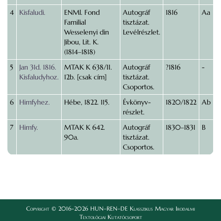
4
Kisfaludi.
ENMl. Fond
Autográf
1816
Aa
Familial
tisztázat.
Wesselenyi din
Levélrészlet.
Jibou, Lit. K.
(1814–1818)
5
Jan 31d. 1816.
MTAK K 638/II.
Autográf
?1816
-
Kisfaludyhoz.
12b. [csak cím]
tisztázat.
Csoportos.
6
Himfyhez.
Hébe, 1822. 115.
Évkönyv-
1820/1822
Ab
részlet.
7
Himfy.
MTAK K 642.
Autográf
1830–1831
B
90a.
tisztázat.
Csoportos.
Copyright © 2016-2026 HUN–REN–DE Klasszikus Magyar Irodalmi
Textológiai Kutatócsoport