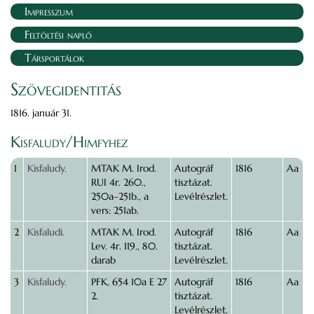
Impresszum
Feltöltési napló
Társportálok
Szövegidentitás
1816. január 31.
Kisfaludy/Himfyhez
1
Kisfaludy.
MTAK M. Irod.
Autográf
1816
Aa
RUI 4r. 260.,
tisztázat.
250a–251b., a
Levélrészlet.
vers: 251ab.
2
Kisfaludi.
MTAK M. Irod.
Autográf
1816
Aa
Lev. 4r. 119., 80.
tisztázat.
darab
Levélrészlet.
3
Kisfaludy.
PFK, 654 10a E 27
Autográf
1816
Aa
2.
tisztázat.
Levélrészlet.