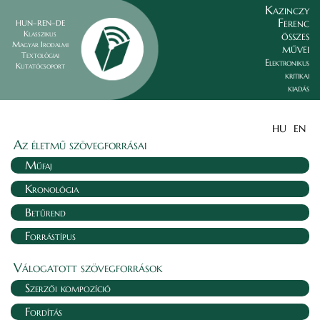
Kazinczy
Ferenc
HUN–REN–DE
összes
Klasszikus
Magyar Irodalmi
művei
Textológiai
Elektronikus
Kutatócsoport
kritikai
kiadás
HU
EN
Az életmű szövegforrásai
Műfaj
Kronológia
Betűrend
Forrástípus
Válogatott szövegforrások
Szerzői kompozíció
Fordítás