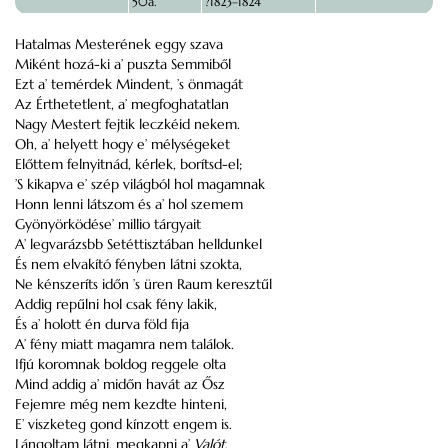
50a.
?1823–1824
Hatalmas Mesterének eggy szava
Miként hozá-ki a’ puszta Semmiből
Ezt a’ temérdek Mindent, ’s önmagát
Az Érthetetlent, a’ megfoghatatlan
Nagy Mestert fejtik leczkéid nekem.
Oh, a’ helyett hogy e’ mélységeket
Előttem felnyitnád, kérlek, borítsd-el;
’S kikapva e’ szép világból hol magamnak
Honn lenni látszom és a’ hol szemem
Gyönyörködése’ millio tárgyait
A’ legvarázsbb Setéttisztában helldunkel
És nem elvakító fényben látni szokta,
Ne kénszeríts időn ’s üren Raum keresztűl
Addig repűlni hol csak fény lakik,
És a’ holott én durva föld fija
A’ fény miatt magamra nem találok.
Ifjú koromnak boldog reggele olta
Mind addig a’ midőn havát az Ősz
Fejemre még nem kezdte hinteni,
E’ viszketeg gond kínzott engem is.
Lángoltam látni, megkapni a’
Valót,