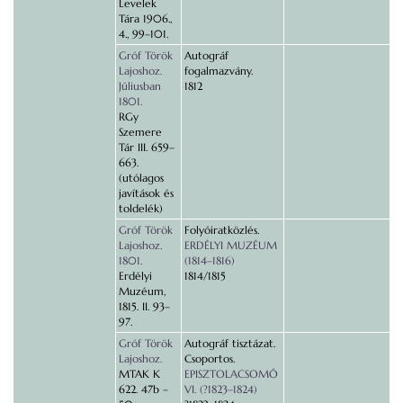
Levelek
Tára 1906.,
4., 99–101.
Gróf Török
Autográf
Lajoshoz.
fogalmazvány.
Júliusban
1812
1801.
RGy
Szemere
Tár III. 659–
663.
(utólagos
javítások és
toldelék)
Gróf Török
Folyóiratközlés.
Lajoshoz.
ERDÉLYI MUZÉUM
1801.
(1814–1816)
Erdélyi
1814/1815
Muzéum,
1815. II. 93–
97.
Gróf Török
Autográf tisztázat.
Lajoshoz.
Csoportos.
MTAK K
EPISZTOLACSOMÓ
622. 47b –
VI. (?1823–1824)