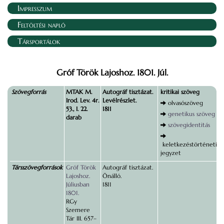
Impresszum
Feltöltési napló
Társportálok
Gróf Török Lajoshoz. 1801. Júl.
Szövegforrás
MTAK M.
Autográf tisztázat.
kritikai szöveg
Irod. Lev. 4r.
Levélrészlet.
olvasószöveg
53., I. 22.
1811
genetikus szöveg
darab
szövegidentitás
keletkezéstörténeti
jegyzet
Társszövegforrások
Gróf Török
Autográf tisztázat.
Lajoshoz.
Önálló.
Júliusban
1811
1801.
RGy
Szemere
Tár III. 657–