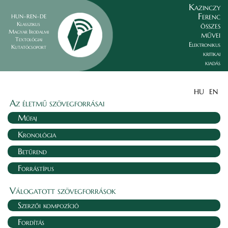
Kazinczy
Ferenc
HUN–REN–DE
összes
Klasszikus
Magyar Irodalmi
művei
Textológiai
Elektronikus
Kutatócsoport
kritikai
kiadás
HU
EN
Az életmű szövegforrásai
Műfaj
Kronológia
Betűrend
Forrástípus
Válogatott szövegforrások
Szerzői kompozíció
Fordítás