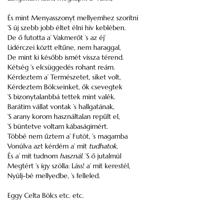
És mint Menyasszonyt mellyemhez szorítni
’S új szebb jobb éltet élni hív keblében.
De ő futotta a’ Vakmerőt ’s az éj’
Lidérczei köztt eltűne, nem haraggal,
De mint ki később ismét vissza térend.
Kétség ’s elcsüggedés rohant reám.
Kérdeztem a’ Természetet, siket volt,
Kérdeztem Bölcseinket, ők csevegtek
’S bizonytalanbbá tettek mint valék.
Barátim vállat vontak ’s hallgatának,
’S arany korom használtalan repűlt el,
’S büntetve voltam kábaságimért.
Többé nem űztem a’ Futót, ’s magamba
Vonúlva azt kérdém a’ mit
tudhatok,
És a’ mit tudnom
használ.
’S ő jutalmúl
Megtért ’s így szólla: Láss! a’ mit kerestél,
Nyúlj-bé mellyedbe, ’s felleled.
Eggy Celta Bölcs etc. etc.