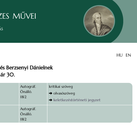
zes művei
ás
HU
EN
és Berzsenyi Dánielnek
uár 30.
Autográf.
kritikai szöveg
Önálló.
olvasószöveg
1812
keletkezéstörténeti jegyzet
Autográf.
Önálló.
1812