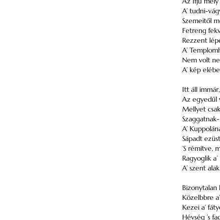
Az Ifjú mély
A’ tudni-vág
Szemeitől me
Fetreng fekvé
Rezzent lépé
A’ Templomho
Nem volt neh
A’ kép elébe
Itt áll immár
Az egyedűl v
Mellyet csak
Szaggatnak-m
A’ Kuppolána
Sápadt ezüstk
’S rémítve, 
Ragyoglik a’
A’ szent alak
Bizonytalan l
Közelbbre a’
Kezei a’ fáty
Hévség ’s fa