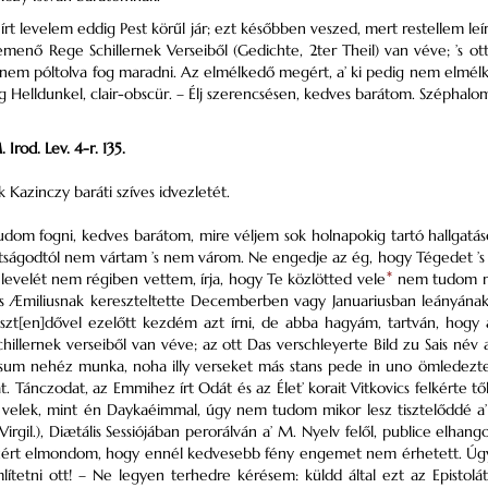
írt levelem eddig Pest körűl jár; ezt későbben veszed, mert restellem leí
menő Rege Schillernek Verseiből (Gedichte, 2ter Theil) van véve; ’s ott a
 nem póltolva fog maradni. Az elmélkedő megért, a’ ki pedig nem elmélk
g Helldunkel, clair-obscür. – Élj szerencsésen, kedves barátom. Széphalom,
Irod. Lev. 4-r. 135.
 Kazinczy baráti szíves idvezletét.
om fogni, kedves barátom, mire véljem sok holnapokig tartó hallgatá
tságodtól nem vártam ’s nem várom. Ne engedje az ég, hogy Tégedet ’s ti
evelét nem régiben vettem, írja, hogy Te közlötted vele
*
nem tudom mell
us Æmiliusnak kereszteltette Decemberben vagy Januariusban leányának f
eszt[en]dővel ezelőtt kezdém azt írni, de abba hagyám, tartván, hogy 
chillernek verseiből van véve; az ott Das verschleyerte Bild zu Sais né
um nehéz munka, noha illy verseket más stans pede in uno ömledeztetne.
át. Tánczodat, az Emmihez írt Odát és az Élet’ korait Vitkovics felkérte 
 velek, mint én Daykaéimmal, úgy nem tudom mikor lesz tisztelőddé a’
Virgil.), Diætális Sessiójában perorálván a’ M. Nyelv felől, publice elhan
zért elmondom, hogy ennél kedvesebb fény engemet nem érhetett. Úgy
ítetni ott! – Ne legyen terhedre kérésem: küldd által ezt az Epistolá