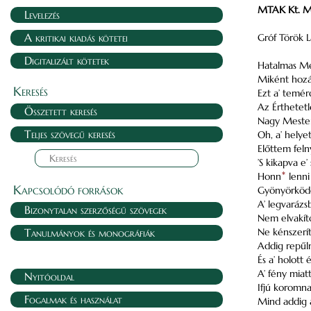
MTAK Kt. M. 
Levelezés
A kritikai kiadás kötetei
Gróf Török La
Digitalizált kötetek
Hatalmas Me
Miként hozá
Keresés
Ezt a’ temé
Az Érthetetl
Összetett keresés
Nagy Mestert
Teljes szövegű keresés
Oh, a’ helye
Előttem felny
’S kikapva e
Honn
*
lenni
Kapcsolódó források
Gyönyörködés
A’ legvarázs
Bizonytalan szerzőségű szövegek
Nem elvakító
Tanulmányok és monográfiák
Ne kénszerít
Addig repűlni
És a’ holott é
A’ fény mia
Nyitóoldal
Ifjú koromna
Fogalmak és használat
Mind addig 