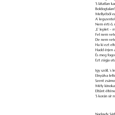
’S látatlan ka
Boldogtalan! 
Mellyéből eg
A’ legszent
Nem érti ő, 
„E’ leplet –
Fel nem vet
De nem vete
Ha ki ezt elt
Hadd érjen a
És meg fogo
Ezt zúgja u
Igy szóll, ’s 
Elnyúlva lelt
Szent zsámol
Mély kínokat
Eltűnt élté
’S korán sír 
Nadasdy Sár