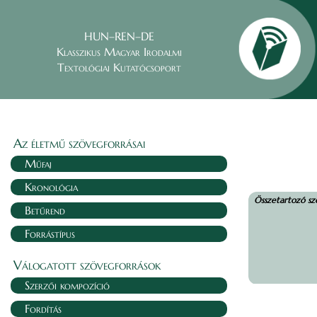
HUN–REN–DE
Klasszikus Magyar Irodalmi
Textológiai Kutatócsoport
Az életmű szövegforrásai
Műfaj
Kronológia
Összetartozó sz
Betűrend
Forrástípus
Válogatott szövegforrások
Szerzői kompozíció
Fordítás