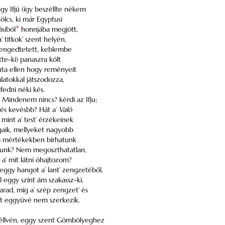
gy Ifjú (így beszéllte nékem
ölcs, ki már Egyptusi
siból
*
honnjába megjött,
a’ titkok’ szent helyén,
i engedtetett, keblembe
te-ki) panaszra költ
nta ellen hogy reményeit
latokkal játszodozza,
fedni néki kés.
 Mindenem nincs? kérdi az Ifju;
 és kevésbb? Hát a’
Való
int a’ test’ érzékeinek
gaik, mellyeket nagyobb
b mértékekben bírhatunk
írunk? Nem megoszthatatlan,
a’ mit látni óhajtozom?
ggy hangot a’ lant’ zengzetéből,
l eggy színt ám szakassz-ki,
rad, míg a’ szép zengzet’ és
nt eggyüvé nem szerkezik.
éllvén, eggy szent Gömbölyeghez