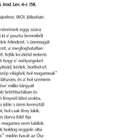
Irod. Lev. 4-r. 158.
joshoz. 1801. Júliusban.
sterének eggy szava
 ki a’ puszta Semmiből
rdek Mindent, ’s önnmagát
ent, a’ megfoghatatlan
, fejtik leczkéid nekem.
tt hogy e’ mélységeket
itnád, kérlek, borítsd-el,
’ szép világból, hol magamnak
*
 látszom, és a’ hol szemem
e’ millio tárgyait
bb Setéttisztában és
 fénynél látni szokta,
s időn ’s üren keresztűl
, hol csak fény lakik,
n durva föld’ fija
tt magamra nem találok.
k boldog reggele olta
a’
*
midőn havát az Ősz