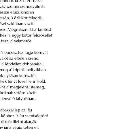
 gondok köztt tért haza.
yás’ szomja csendes álmát
ssze elűzi; kínosan
sén, ’s éjfélkor felugrik.
sei vaktában viszik
z. Megmászni itt a’ kerítést
éz, ’s eggy bátor felszökellet
 tészi a’ vakmerőt.
, ’s borzasztva fogja környűl
alót az éltelen csend,
 a’ lépdellet’ dobbanásai
eg a’ kripták’ boltjaikban.
k nyílásán keresztűl
ék fényt lövell le a’ Hold.
mint a’ megjelent Istenség,
 boltnak setéte köztt
, lenyúló fátyolában.
ábakkal lép az Ifju
 képhez, ’s ím szentségtörő
olt már illetni akarják.
gy járja végig tetemeit