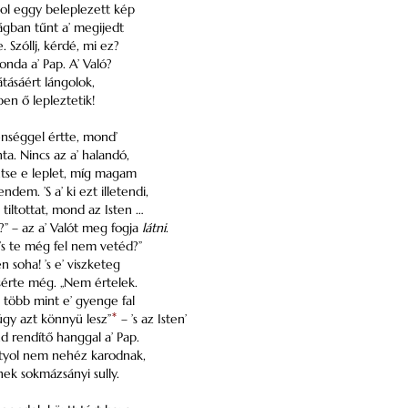
hol eggy beleplezett kép
ágban tűnt a’ megijedt
. Szóllj, kérdé, mi ez?
onda a’ Pap. A’ Való?
átásáért lángolok,
pen ő lepleztetik!
tenséggel értte, mond’
ta. Nincs az a’ halandó,
ntse e leplet, míg magam
dem. ’S a’ ki ezt illetendi,
’ tiltottat, mond az Isten …
?” – az a’ Valót meg fogja
látni
.
 ’s te még fel nem vetéd?”
 soha! ’s e’ viszketeg
érte még. „Nem értelek.
 több mint e’ gyenge fal
úgy azt könnyü lesz”
*
– ’s az Isten’
d rendítő hanggal a’ Pap.
átyol nem nehéz karodnak,
nek sokmázsányi sully.