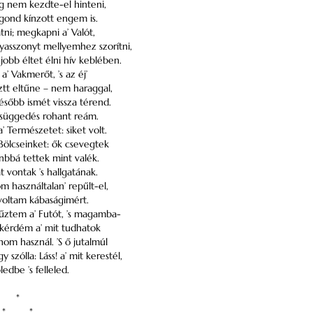
 nem kezdte-el hinteni,
 gond kínzott engem is.
tni; megkapni a’ Valót,
yasszonyt mellyemhez szorítni,
s jobb éltet élni hív keblében.
a’ Vakmerőt, ’s az éj’
ztt eltűne – nem haraggal,
ésőbb ismét vissza térend.
csüggedés rohant reám.
 Természetet: siket volt.
ölcseinket: ők csevegtek
anbbá tettek mint valék.
t vontak ’s hallgatának.
om használtalan’ repűlt-el,
voltam kábaságimért.
ztem a’ Futót, ’s magamba-
 kérdém a’ mit tudhatok
nom használ. ’S ő jutalmúl
y szólla: Láss! a’ mit kerestél,
edbe ’s felleled.
*
*
*