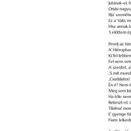
Jutának-el, 
Oriási nagys
Ifjú’ szemébe
Ez a’ Való, m
Hisz annak l
’S előttem é
Perelj az Is
A’ Hiérophan
Ki fel lebbe
Fel nem veten
A’ szentet, a
„’S mit mond
„Csudálatos!
Én é? Nem én
Meg sem kís
Ha tőle nem
Rekeszt-el, 
Tilalma! mon
E’ gyenge f
Fiam: lelked