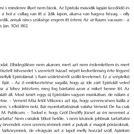
rni ’s mindenre illyet nem bízok. Az Epistola második lapján kezdődő és
’ hol a’ csillag van itt a’ 2dik lapon, akarva van hagyva hézag, – olly
edik, annak nincs szüksége engem itt érteni. Az
ür
Raum, vacuum – a’
 Jan. 30d. 1812.
sodat. Elhidegűlésre nem akarom, mert azt nem érdemlettem és mert
sztelt hitvesedet ’s szeretett házad’ népét kedvetlenség érte légyen!
yík Epistolámat ’s fiam születéséről szólló levelemet. Ez a’ széplelkű
iját. – Az ő emlékeztetése sugallá, hogy az ide zárt Epistolát veled
az a’ kihez intéztem, meg fog bántatni azon a’ miket benne lél. Az
v alatt áll. Most ismét eggy új Epistolám vagyon munkában, de nálam a’
 – Verseid MSa felől Vitkovics azt írja, hogy szerencsésen kiállá a’
tőlem, ’s elküldém neki. Bár nyomtattatnának valaha Verseid. De ha csak
 M. Publicum. – Tudod e, hogy Gróf Desőffy József az én nevemet a’
goztatta? Nem csinálok titkot belőle, ’s nem kívánok jobbnak tartattatni
 örvendek ezen szerencsémnek mint a’ pulyák a’ magok pórázoknak.
t Sárközymnek, de elvágván azt a’ lapot melly hozzád szóll. Ajánlom