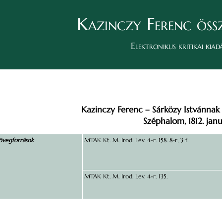
Kazinczy Ferenc öss
Elektronikus kritikai kiad
Kazinczy Ferenc – Sárközy Istvánnak 
Széphalom, 1812. jan
övegforrások
MTAK Kt. M. Irod. Lev. 4-r. 158. 8-r, 3 f.
MTAK Kt. M. Irod. Lev. 4-r. 135.