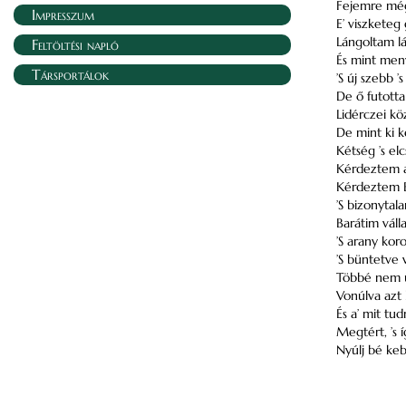
Fejemre még
Impresszum
E’ viszketeg
Lángoltam lá
Feltöltési napló
És mint men
Társportálok
’S új szebb ’
De ő futotta 
Lidérczei kö
De mint ki k
Kétség ’s el
Kérdeztem a’
Kérdeztem B
’S bizonytal
Barátim válla
’S arany kor
’S büntetve 
Többé nem ű
Vonúlva azt
És a’ mit tud
Megtért, ’s íg
Nyúlj bé kebl