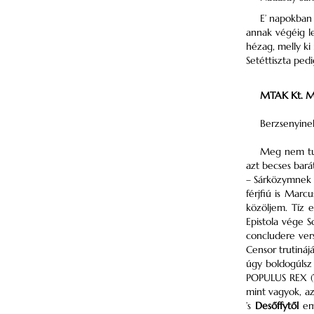
E’ napokban 
annak végéig le
hézag, melly ki
Setéttiszta pedi
MTAK Kt. M. 
Berzsenyinek
Meg nem tud
azt becses bará
– Sárközymnek l
férjfiú is Marc
közöljem. Tíz 
Epistola vége S
concludere vers
Censor trutináj
úgy boldogúlsz
POPULUS REX
(
mint vagyok, a
’s
Desőffytől
eml