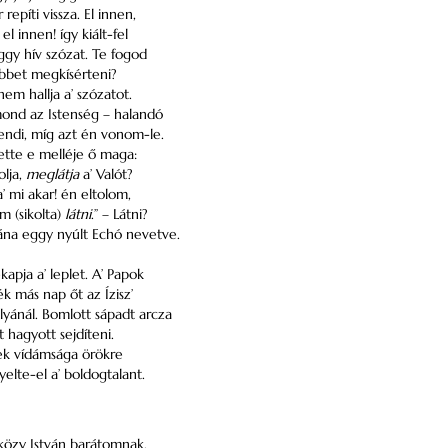
r repíti vissza. El innen,
el innen! így kiált-fel
gy hív szózat. Te fogod
ebbet megkísérteni?
nem hallja a’ szózatot.
 mond az Istenség – halandó
endi, míg azt én vonom-le.
tte e melléje ő maga:
olja,
meglátja
a’ Valót?
’ mi akar! én eltolom,
m (sikolta)
látni
.” – Látni?
tána eggy nyúlt Echó nevetve.
lekapja a’ leplet. A’ Papok
ék más nap őt az Ízisz’
yánál. Bomlott sápadt arcza
 hagyott sejdíteni.
nek vídámsága örökre
nyelte-el a’ boldogtalant.
közy István barátomnak.