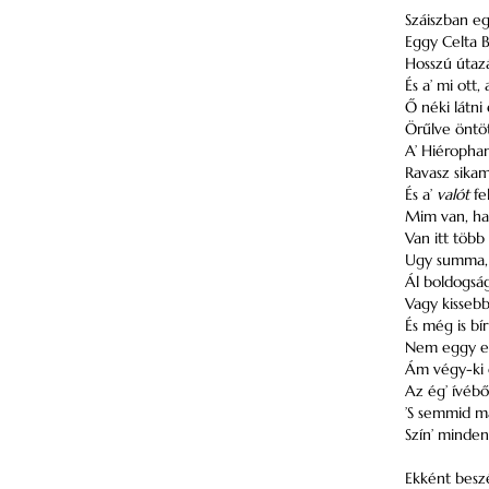
Száiszban eg
Eggy Celta B
Hosszú útazá
És a’ mi ott, 
Ő néki látn
Örűlve öntöt
A’ Hiéropha
Ravasz sikam
És a’
valót
fel
Mim van, ha
Van itt több
Ugy summa, m
Ál boldogsá
Vagy kisseb
És még is b
Nem eggy e 
Ám végy-ki e
Az ég’ ívébő
’S semmid ma
Szín’ minde
Ekként besz