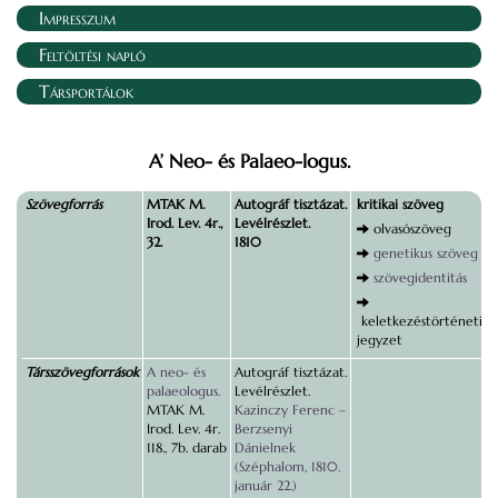
Impresszum
Feltöltési napló
Társportálok
A’ Neo- és Palaeo-logus.
Szövegforrás
MTAK M.
Autográf tisztázat.
kritikai szöveg
Irod. Lev. 4r.,
Levélrészlet.
olvasószöveg
32.
1810
genetikus szöveg
szövegidentitás
keletkezéstörténeti
jegyzet
Társszövegforrások
A neo- és
Autográf tisztázat.
palaeologus.
Levélrészlet.
MTAK M.
Kazinczy Ferenc –
Irod. Lev. 4r.
Berzsenyi
118., 7b. darab
Dánielnek
(Széphalom, 1810.
január 22.)