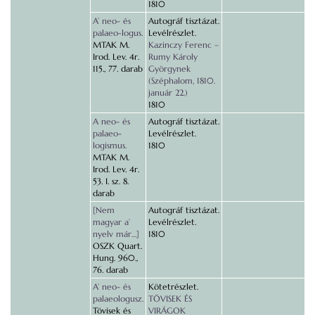
1810
A’ neo- és
Autográf tisztázat.
palaeo-logus.
Levélrészlet.
MTAK M.
Kazinczy Ferenc –
Irod. Lev. 4r.
Rumy Károly
115., 77. darab
Györgynek
(Széphalom, 1810.
január 22.)
1810
A neo- és
Autográf tisztázat.
palaeo-
Levélrészlet.
logismus.
1810
MTAK M.
Irod. Lev. 4r.
53. I. sz. 8.
darab
[Nem
Autográf tisztázat.
magyar a’
Levélrészlet.
nyelv már…]
1810
OSZK Quart.
Hung. 960.,
76. darab
A’ neo- és
Kötetrészlet.
palaeologusz.
TÖVISEK ÉS
Tövisek és
VIRÁGOK