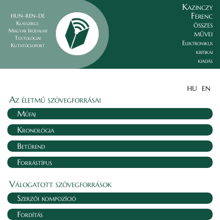
Kazinczy
Ferenc
HUN–REN–DE
összes
Klasszikus
Magyar Irodalmi
művei
Textológiai
Elektronikus
Kutatócsoport
kritikai
kiadás
HU
EN
Az életmű szövegforrásai
Műfaj
Kronológia
Betűrend
Forrástípus
Válogatott szövegforrások
Szerzői kompozíció
Fordítás