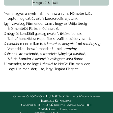
virágok, 7–8.
1811
Nem magyar a’ nyelv már, nem az a’ ruha. Németes ízlés
Lepte meg ezt és azt, ’s korcsosodásra jutunk.
Igy nyavalyog Fürmender Uram, hogy az Urfija térdig-
Érő mentéjét Párizsi módra szelé,
’S négy öt kendőtől gazdag nyaka ’s üstöke borzas,
’S ah a’ hunczfutka (superflu) ’s czafli becsébe veszett,
’S
csendet
mond mikor ír, ’s
kecset
és
kegyet
; a’ mi
reménység
Volt eddig – hosszú mondani! – néki
remény
,
’S
év
neki az esztendő, ’s szeretett lyánykája
barátné
,
’S futja
Komám-Asszonyt
, ’s
csillagom-adta Borist.
Fürmender, te ne légy Urficska! te NAGY Für-men-der,
Légy Für-men-der, – te, légy Elegánt Elegánt!
Copyright © 2016-2026 HUN–REN–DE Klasszikus Magyar Irodalmi
Textológiai Kutatócsoport
Copyright © 2016-2026 Debreceni Egyetemi Kiadó (DOI:
10.5484/Kazinczy_Ferenc_muvei)