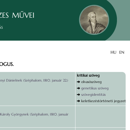
zes művei
ás
HU
EN
LOGUS.
kritikai szöveg
nyi Dánielnek (Széphalom, 1810. január 22.)
olvasószöveg
genetikus szöveg
szövegidentitás
keletkezéstörténeti jegyzet
Károly Györgynek (Széphalom, 1810. január