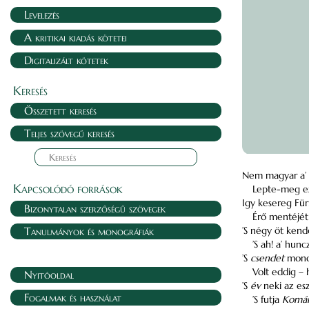
Levelezés
A kritikai kiadás kötetei
Digitalizált kötetek
Keresés
Összetett keresés
Teljes szövegű keresés
Nem magyar a’ n
Kapcsolódó források
Lepte-meg ezt
Igy kesereg Für
Bizonytalan szerzőségű szövegek
Érő mentéjét
Tanulmányok és monográfiák
’S négy öt kendő
’S ah! a’ hunc
’S
csendet
mond 
Volt eddig –
Nyitóoldal
’S
év
neki az esz
Fogalmak és használat
’S futja
Komám