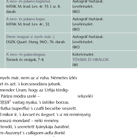
A neo- és palaeo-logismus.
Autográf tisztázat.
MTAK M. Irod. Lev. 4r. 53. I. sz. 8.
Levélrészlet.
darab
1810
A neo- és palaeo-logus.
Autográf tisztázat.
MTAK M. Irod. Lev. 4r., 32.
Levélrészlet.
1810
[Nem magyar a’ nyelv már…]
Autográf tisztázat.
OSZK Quart. Hung. 960., 76. darab
Levélrészlet.
1810
A’ neo- és palaeologusz.
Kötetrészlet.
Tövisek és virágok, 7–8.
TÖVISEK ÉS VIRÁGOK
1811
yelv már, nem az a’ ruha. Németes ízlés
 és azt, ’s korcsosodásra jutunk.
mender Uram, hogy az Urfija térdig-
 Párizsi módra szelé –
(elszelé)
[t]ől
*
vastag nyaka, ’s üstöke borzas,
zfutka (superflu) ’s czafli becsébe veszett.
mikor ír, ’s
kecset
és
kegyet
, ’s a’ mi reménység
 hosszú mondani! – néki
remény
.
tendő, ’s szeretett lyánykája
barátné
,
-Asszonyt
’s
csillagom-adta Borist
.