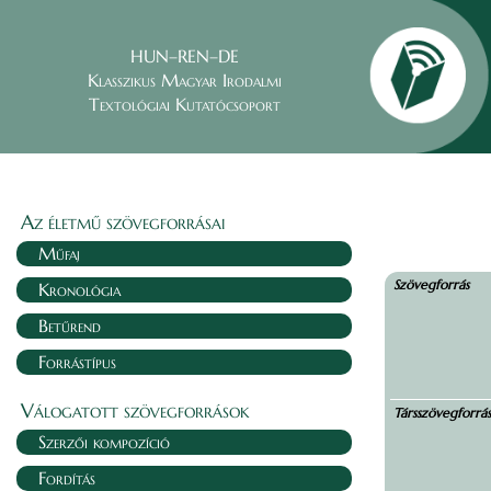
HUN–REN–DE
Klasszikus Magyar Irodalmi
Textológiai Kutatócsoport
Az életmű szövegforrásai
Műfaj
Szövegforrás
Kronológia
Betűrend
Forrástípus
Válogatott szövegforrások
Társszövegforrá
Szerzői kompozíció
Fordítás