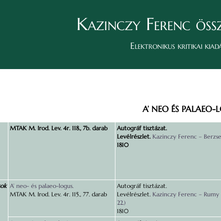
Kazinczy Ferenc öss
Elektronikus kritikai kiad
A’ NEO ÉS PALAEO-
MTAK M. Irod. Lev. 4r. 118., 7b. darab
Autográf tisztázat.
Levélrészlet.
Kazinczy Ferenc – Berzse
1810
sok
A’ neo- és palaeo-logus.
Autográf tisztázat.
MTAK M. Irod. Lev. 4r. 115., 77. darab
Levélrészlet.
Kazinczy Ferenc – Rumy 
22.)
1810