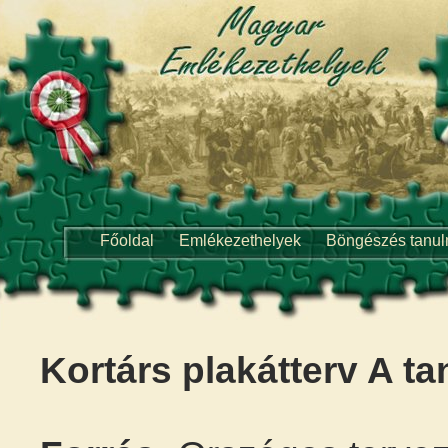
Főoldal
Emlékezethelyek
Böngészés tanu
Kortárs plakátterv A t