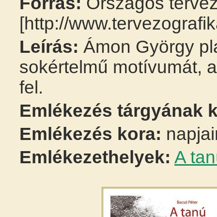
Forrás:
Országos tervez
[http://www.tervezografi
Leírás:
Ámon György plak
sokértelmű motívumát, 
fel.
Emlékezés tárgyának k
Emlékezés kora:
napjai
Emlékezethelyek:
A ta