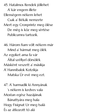
45. Hatalmos Rendek jóllehet
A’ kár engem illete
Ellenségem nékem lehet
Csak a’ Békák nemzete
Mert egy Cronprintz meg ölése
De még is köz meg sértése
Publicumra tartozik.
46. Három fiam vólt nékem már
Mind a’ hármat meg ölék
Az egyiket ama fa vár
Által széllyel dörsölék
Másként veszett a’ másikja
A’ Hannibalok Kotzikja
Matska Úr evé meg ezt.
47. A’ harmadik ki Annyának
’s nékem is kedves vala
Mostan egész hazájának
Bánattyára meg hala
Hogy Fisignat Ur meg tsalá
És az átkozott tó alá