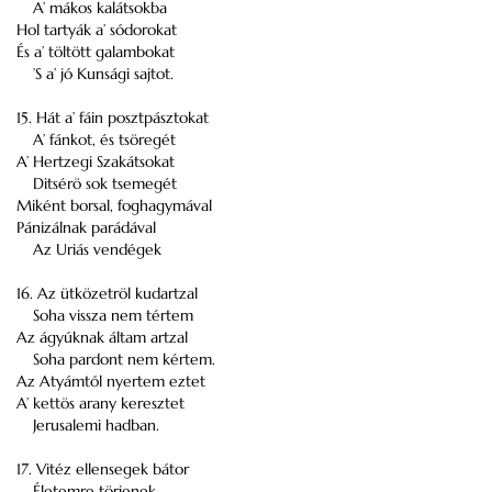
A’ mákos kalátsokba
Hol tartyák a’ sódorokat
És a’ töltött galambokat
’S a’ jó Kunsági sajtot.
15. Hát a’ fáin posztpásztokat
A’ fánkot, és tsöregét
A’ Hertzegi Szakátsokat
Ditsérö sok tsemegét
Miként borsal, foghagymával
Pánizálnak parádával
Az Uriás vendégek
16. Az ütközetröl kudartzal
Soha vissza nem tértem
Az ágyúknak áltam artzal
Soha pardont nem kértem.
Az Atyámtól nyertem eztet
A’ kettös arany keresztet
Jerusalemi hadban.
17. Vitéz ellensegek bátor
Életemre törjenek