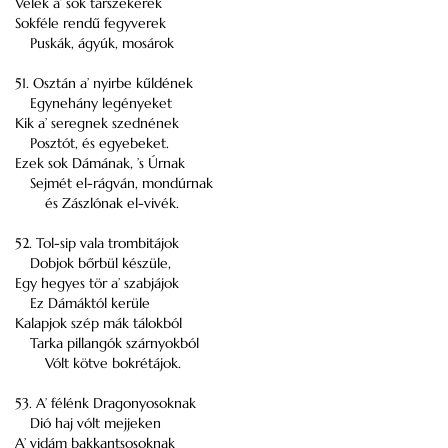
Velek a’ sok társzekerek
Sokféle rendű fegyverek
Puskák, ágyúk, mosárok
51. Osztán a’ nyirbe kűldének
Egynehány legényeket
Kik a’ seregnek szednének
Posztót, és egyebeket.
Ezek sok Dámának, ’s Úrnak
Sejmét el-rágván, mondúrnak
és Zászlónak el-vivék.
52. Tol-sip vala trombitájok
Dobjok bőrbül készüle,
Egy hegyes tör a’ szabjájok
Ez Dámáktól kerüle
Kalapjok szép mák tálokból
Tarka pillangók szárnyokból
Vólt kötve bokrétájok.
53. A’ félénk Dragonyosoknak
Dió haj vólt mejjeken
A’ vidám bakkantsosoknak