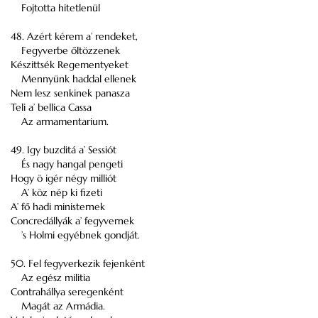
Fojtotta hitetlenül
48. Azért kérem a’ rendeket,
Fegyverbe őltözzenek
Készittsék Regementyeket
Mennyünk haddal ellenek
Nem lesz senkinek panasza
Teli a’ bellica Cassa
Az armamentarium.
49. Igy buzditá a’ Sessiót
És nagy hangal pengeti
Hogy ö igér négy milliót
A’ köz nép ki fizeti
A’ fő hadi ministernek
Concredállyák a’ fegyvernek
’s Holmi egyébnek gondját.
50. Fel fegyverkezik fejenként
Az egész militia
Contrahállya seregenként
Magát az Armádia.