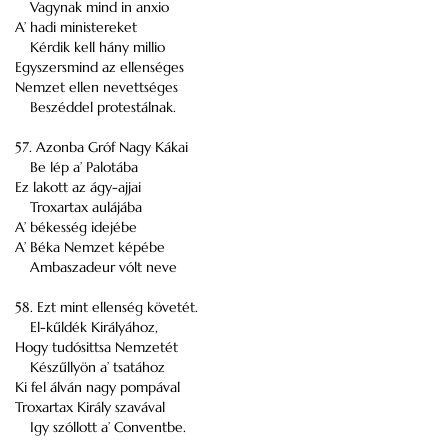
Vagynak mind in anxio
A’ hadi ministereket
Kérdik kell hány millio
Egyszersmind az ellenséges
Nemzet ellen nevettséges
Beszéddel protestálnak.
57. Azonba Gróf Nagy Kákai
Be lép a’ Palotába
Ez lakott az ágy-ajjai
Troxartax aulájába
A’ békesség idejébe
A’ Béka Nemzet képébe
Ambaszadeur vólt neve
58. Ezt mint ellenség követét.
El-kűldék Királyához,
Hogy tudósittsa Nemzetét
Készűllyön a’ tsatához
Ki fel álván nagy pompával
Troxartax Király szavával
Igy szóllott a’ Conventbe.