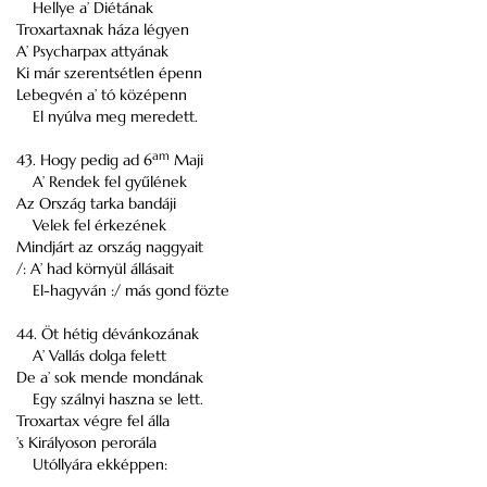
Hellye a’ Diétának
Troxartaxnak háza légyen
A’ Psycharpax attyának
Ki már szerentsétlen épenn
Lebegvén a’ tó középenn
El nyúlva meg meredett.
am
43. Hogy pedig ad 6
Maji
A’ Rendek fel gyűlének
Az Ország tarka bandáji
Velek fel érkezének
Mindjárt az ország naggyait
/: A’ had környül állásait
El-hagyván :/ más gond fözte
44. Öt hétig dévánkozának
A’ Vallás dolga felett
De a’ sok mende mondának
Egy szálnyi haszna se lett.
Troxartax végre fel álla
’s Királyoson perorála
Utóllyára ekképpen: