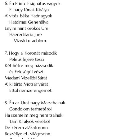
6. Én Printc Fisignátus vagyok
E’ nagy tónak Királya
A’ vitéz béka Hadnagyok
Hatalmas Generállya
Enyim mint örökös Úré
Haereditario Jure
Vizvári uradalom.
7. Hogy a’ Koronát második
Peleus fejére tészi
Két hétre meg házasodik
és Feleségül vészi
Madam’ Vizellősi Sárát
A’ ki birta Motsár várát
Ettöl nemze engemet.
8. Én az Urat nagy Marschalnak
Gondolom termetéröl
Ha szemeim meg nem tsalnak
Tám Királyok véréböl
De kérem alázatosonn
Beszéllye el- világosonn