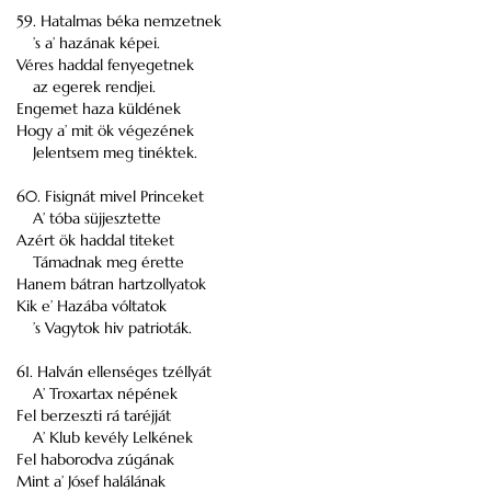
59. Hatalmas béka nemzetnek
’s a’ hazának képei.
Véres haddal fenyegetnek
az egerek rendjei.
Engemet haza küldének
Hogy a’ mit ök végezének
Jelentsem meg tinéktek.
60. Fisignát mivel Princeket
A’ tóba süjjesztette
Azért ök haddal titeket
Támadnak meg érette
Hanem bátran hartzollyatok
Kik e’ Hazába vóltatok
’s Vagytok hiv patrioták.
61. Halván ellenséges tzéllyát
A’ Troxartax népének
Fel berzeszti rá taréjját
A’ Klub kevély Lelkének
Fel haborodva zúgának
Mint a’ Jósef halálának