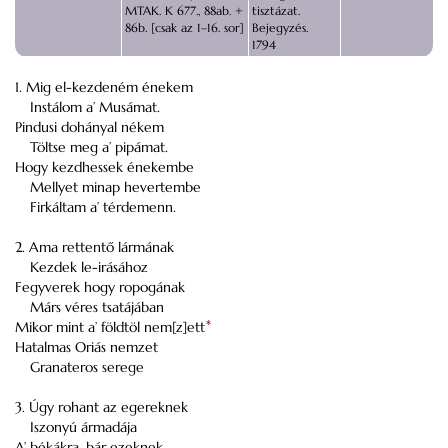
MTAK. K 677., 88ab. +
tisztázat.
86b. [csak az 1–16. sor]
Bejegyzés.
1794
1. Mig el-kezdeném énekem
Instálom a’ Musámat.
Pindusi dohányal nékem
Töltse meg a’ pipámat.
Hogy kezdhessek énekembe
Mellyet minap hevertembe
Firkáltam a’ térdemenn.
2. Ama rettentő lármának
Kezdek le-irásához
Fegyverek hogy ropogának
Márs véres tsatájában
Mikor mint a’ földtöl nem[z]ett
*
Hatalmas Oriás nemzet
Granateros serege
3. Úgy rohant az egereknek
Iszonyú ármadája
A’ békákra, bár ezeknek