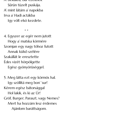
Sűrün tüzelt puskája.
A’ mint látám a’ napokba
Irva a’ Hadi actákba
Igy vólt elsö kezdete.
* *
4. Egyszer az egér nem jutott
Hogy a’ matska körmére
Szomjan egy nagy tóhoz futott
Annak külső szélére
Szakállát le eresztette
Édes vizét hörpölgette
Egész gyönyörüséggel.
5. Meg látta ezt egy körmös hal.
Igy szóllitá meg bon’ ’sur!
Kérem egész bátorsággal
Hol lakik, és ki az Úr!
Gróf, Burger, Paraszt, vagy Nemes?
Mert ha hozzám lesz érdemes
Ajánlom baráttságom.