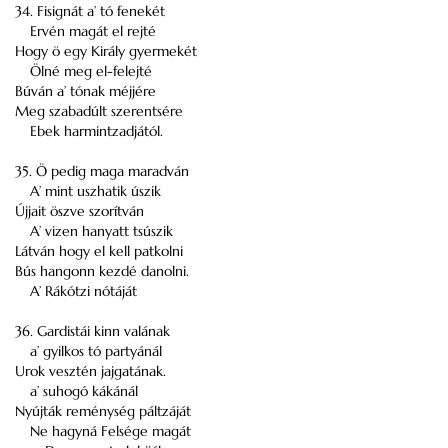
34. Fisignát a’ tó fenekét
Ervén magát el rejté
Hogy ö egy Király gyermekét
Ölné meg el-felejté
Búván a’ tónak méjjére
Meg szabadúlt szerentsére
Ebek harmintzadjától.
35. Ö pedig maga maradván
A’ mint uszhatik úszik
Újjait öszve szorítván
A’ vizen hanyatt tsúszik
Látván hogy el kell patkolni
Bús hangonn kezdé danolni.
A’ Rákótzi nótáját
36. Gardistái kinn valának
a’ gyilkos tó partyánál
Urok vesztén jajgatának.
a’ suhogó kákánál
Nyújták reménység páltzáját
Ne hagyná Felsége magát