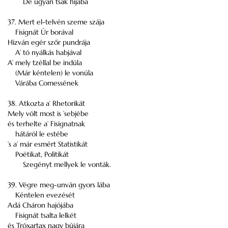
De ugyan tsak hijába
37. Mert el-telvén szeme szája
Fisignát Úr borával
Hizván egér szőr pundrája
A’ tó nyálkás habjával
A’ mely tzéllal be indúla
(Már kéntelen) le vonúla
Várába Comessének
38. Atkozta a’ Rhetorikát
Mely vólt most is ’sebjébe
és terhelte a’ Fisignatnak
hátáról le estébe
’s a’ már esmért Statistikát
Poëtikat, Politikát
Szegényt mellyek le vonták.
39. Végre meg-unván gyors lába
Kéntelen evezését
Adá Cháron hajójába
Fisignát tsalta lelkét
és Tróxartax nagy bújára