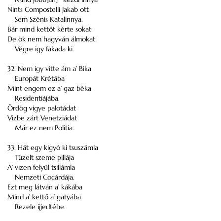
Nints Compostelli Jakab ott
Sem Szénis Katalinnya.
Bár mind kettöt kérte sokat
De ök nem hagyván álmokat
Végre igy fakada ki.
32. Nem igy vitte ám a’ Bika
Europát Krétába
Mint engem ez a’ gaz béka
Residentiájába.
Ördög vigye palotádat
Vizbe zárt Venetziádat
Már ez nem Politia.
33. Hát egy kigyó ki tsuszámla
Tüzelt szeme pillája
A’ vizen felyül tsillámla
Nemzeti Cocárdája.
Ezt meg látván a’ kákába
Mind a’ kettő a’ gatyába
Rezele ijjedtébe.