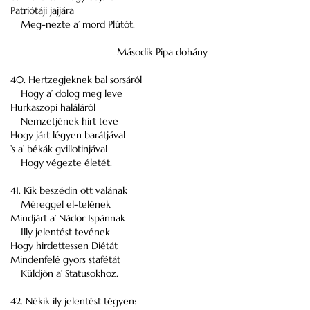
Patriótáji jajjára
Meg-nezte a’ mord Plútót.
Második Pipa dohány
40. Hertzegjeknek bal sorsáról
Hogy a’ dolog meg leve
Hurkaszopi haláláról
Nemzetjének hirt teve
Hogy járt légyen barátjával
’s a’ békák gvillotinjával
Hogy végezte életét.
41. Kik beszédin ott valának
Méreggel el-telének
Mindjárt a’ Nádor Ispánnak
Illy jelentést tevének
Hogy hirdettessen Diétát
Mindenfelé gyors stafétát
Küldjön a’ Statusokhoz.
42. Nékik ily jelentést tégyen: