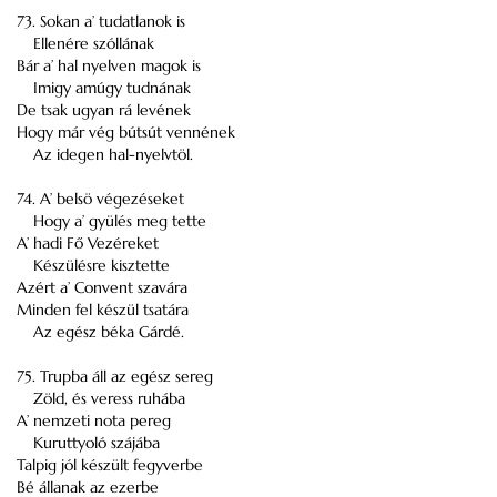
73. Sokan a’ tudatlanok is
Ellenére szóllának
Bár a’ hal nyelven magok is
Imigy amúgy tudnának
De tsak ugyan rá levének
Hogy már vég bútsút vennének
Az idegen hal-nyelvtöl.
74. A’ belsö végezéseket
Hogy a’ gyülés meg tette
A’ hadi Fő Vezéreket
Készülésre kisztette
Azért a’ Convent szavára
Minden fel készül tsatára
Az egész béka Gárdé.
75. Trupba áll az egész sereg
Zöld, és veress ruhába
A’ nemzeti nota pereg
Kuruttyoló szájába
Talpig jól készült fegyverbe
Bé állanak az ezerbe