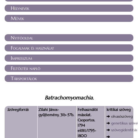
Helynevek
Művek
Nyitóoldal
Fogalmak és használat
Impresszum
Feltöltési napló
Társportálok
Batrachomyomachia.
Szövegforrás
Zilahi János-
Felhasználói
kritikai szöveg
gyűjtemény, 31b–57b.
másolat.
olvasószöveg
Csoportos.
genetikus szöv
1794
szövegidentitás
előtt/1795-
1800