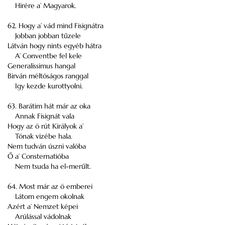
Hirére a’ Magyarok.
62. Hogy a’ vád mind Fisignátra
Jobban jobban tűzele
Látván hogy nints egyéb hátra
A’ Conventbe fel kele
Generalissimus hangal
Birván méltóságos ranggal
Igy kezde kurottyolni.
63. Barátim hát már az oka
Annak Fisignát vala
Hogy az ö rút Királyok a’
Tónak vizébe hala.
Nem tudván úszni valóba
Ő a’ Consternatióba
Nem tsuda ha el-merűlt.
64. Most már az ö emberei
Látom engem okolnak
Azért a’ Nemzet képei
Arúlással vádolnak