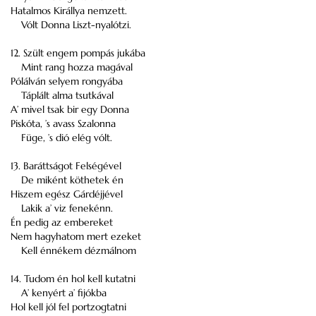
Hatalmos Királlya nemzett.
Vólt Donna Liszt-nyalótzi.
12. Szült engem pompás jukába
Mint rang hozza magával
Pólálván selyem rongyába
Táplált alma tsutkával
A’ mivel tsak bir egy Donna
Piskóta, ’s avass Szalonna
Füge, ’s dió elég vólt.
13. Baráttságot Felségével
De miként köthetek én
Hiszem egész Gárdéjjével
Lakik a’ viz fenekénn.
Én pedig az embereket
Nem hagyhatom mert ezeket
Kell énnékem dézmálnom
14. Tudom én hol kell kutatni
A’ kenyért a’ fijókba
Hol kell jól fel portzogtatni