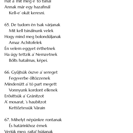
Hát a’ mit még e’ tó tsinál
Annak már egy hazafinál
Kell-e’ okát keresni.
65. De tudom én tsak várjanak
Mit kell tsinálnunk velek
Hogy mind meg bolondúljanak
Amaz Achitofelek
Én velem eggyet érthetnek
Ha úgy tettzik a’ Nemzetnek
Bőlts hatalmas, képei.
66. Gyűjtsük öszve a’ sereget
Fegyverbe őltözzenek
Mindenütt a’ tó part megett
Vonnyunk kordont ellenek
Erősittsük a’ Gránitzot
A’ mosarat, ’s haubitzot
Kettőztessük Várain
67. Mihelyt népünkre rontanak
És határinkhoz érnek
Verjük meg, rajta! hújjanak