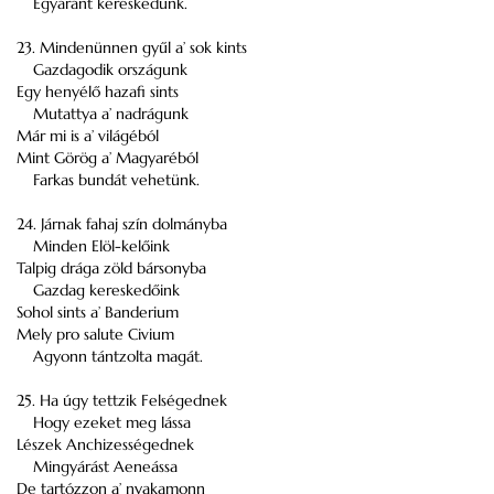
Egyaránt kereskedünk.
23. Mindenünnen gyűl a’ sok kints
Gazdagodik országunk
Egy henyélő hazafi sints
Mutattya a’ nadrágunk
Már mi is a’ világéból
Mint Görög a’ Magyaréból
Farkas bundát vehetünk.
24. Járnak fahaj szín dolmányba
Minden Elöl-kelőink
Talpig drága zöld bársonyba
Gazdag kereskedőink
Sohol sints a’ Banderium
Mely pro salute Civium
Agyonn tántzolta magát.
25. Ha úgy tettzik Felségednek
Hogy ezeket meg lássa
Lészek Anchizességednek
Mingyárást Aeneássa
De tartózzon a’ nyakamonn