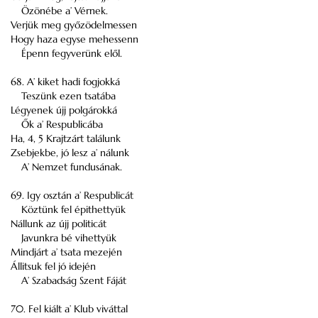
Özönébe a’ Vérnek.
Verjük meg győzödelmessen
Hogy haza egyse mehessenn
Épenn fegyverünk elől.
68. A’ kiket hadi fogjokká
Teszünk ezen tsatába
Légyenek újj polgárokká
Ők a’ Respublicába
Ha, 4, 5 Krajtzárt találunk
Zsebjekbe, jó lesz a’ nálunk
A’ Nemzet fundusának.
69. Igy osztán a’ Respublicát
Köztünk fel épithettyük
Nállunk az újj politicát
Javunkra bé vihettyük
Mindjárt a’ tsata mezején
Állitsuk fel jó idején
A’ Szabadság Szent Fáját
70. Fel kiált a’ Klub viváttal