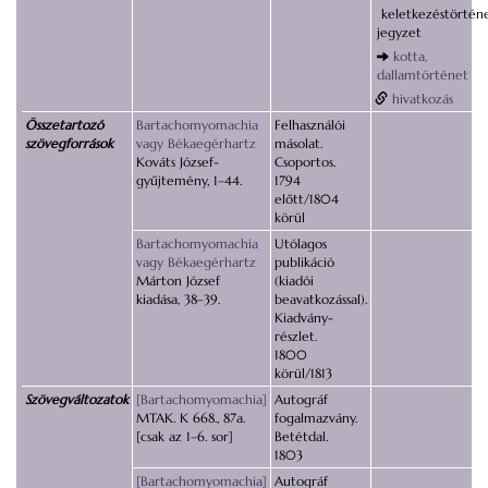
keletkezéstörténe
jegyzet
kotta,
dallamtörténet
hivatkozás
Összetartozó
Bartachomyomachia
Felhasználói
szövegforrások
vagy Békaegérhartz
másolat.
Kováts József-
Csoportos.
gyűjtemény, 1–44.
1794
előtt/1804
körül
Bartachomyomachia
Utólagos
vagy Békaegérhartz
publikáció
Márton József
(kiadói
kiadása, 38–39.
beavatkozással).
Kiadvány-
részlet.
1800
körül/1813
Szövegváltozatok
[Bartachomyomachia]
Autográf
MTAK. K 668., 87a.
fogalmazvány.
[csak az 1–6. sor]
Betétdal.
1803
[Bartachomyomachia]
Autográf