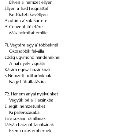
Ellyen a’ nemzet éllyen
Éllyen a’ had Fisignáttal
Kettőzteti kevéllyen
Azutánn a’ sok Barrere
A’ Convent itéletére
Más holmikat emlite.
71. Végtére egy a’ többeknél
Okossabbik fel-álla
Eddig úgymond mindeneknél
A hal nyelv vigeála
Kárára egész hazánknak
’s Nemzeti polituránknak
Nagy hátráltatására.
72. Hanem anyai nyelvünket
Vegyük bé a’ Hazánkba
E’ segiti nemzetünket
Ki pallérozásába
Erre sokann rá állának
Látván hasznát tanátsának
Ezenn okos embernek.