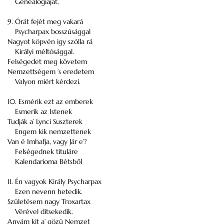
Genealogiaját.
9. Órát fejét meg vakará
Psycharpax bosszúsággal
Nagyot köpvén igy szólla rá
Királyi méltósággal.
Felségedet meg követem
Nemzettségem ’s eredetem
Valyon miért kérdezi.
10. Esmérik ezt az emberek
Esmerik az Istenek
Tudják a’ Lynci Suszterek
Engem kik nemzettenek
Van é Imhafja, vagy Jár e’?
Felségednek tituláre
Kalendarioma Bétsből
11. Én vagyok Király Psycharpax
Ezen nevenn hetedik.
Születésem nagy Troxartax
Vérével ditsekedik.
Anyám kit a’ gözü Nemzet