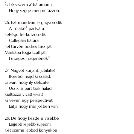
És bé viszem a’ hátamonn
Hogy segge meg ne ázzon.
26. Ezt mondván le gugyorodik
A’ tó alsó
*
partyára
Felsége fel-kutzorodik
Collegája hátára
Fel türvén bodros tászliját
Markába fogja tzafliját
Felséges Tragerjének
*
27. Nagyot kurjant, Jubilate!
Böréböl majd ki szalad.
Látván, hogy ily delicate
Uszik, a’ part tsak halad.
Kiáltozza vivat! vivat!
Ki vévén egy perspectivat
Látja hogy már jól ben van.
28. De hogy kezde a’ vizekbe
Lejjebb lejjebb süjjedni.
Két szeme lábbad könyekbe