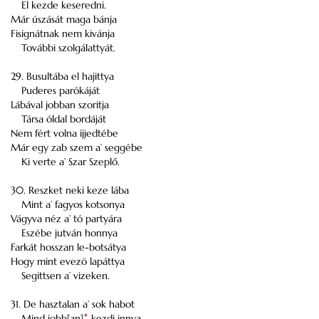
El kezde keseredni.
Már úszását maga bánja
Fisignátnak nem kivánja
További szolgálattyát.
29. Busultába el hajittya
Puderes parókáját
Lábával jobban szoritja
Társa óldal bordáját
Nem fért volna ijjedtébe
Már egy zab szem a’ seggébe
Ki verte a’ Szar Szeplő.
30. Reszket neki keze lába
Mint a’ fagyos kotsonya
Vágyva néz a’ tó partyára
Eszébe jutván honnya
Farkát hosszan le-botsátya
Hogy mint evezö lapáttya
Segittsen a’ vizeken.
31. De hasztalan a’ sok habot
Mind jobb[an]
*
kezdi innya