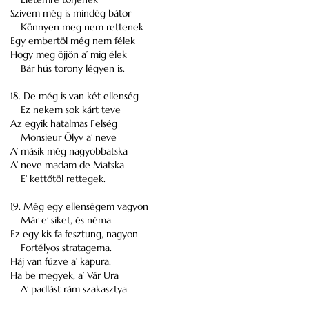
Szivem még is mindég bátor
Könnyen meg nem rettenek
Egy embertöl még nem félek
Hogy meg öjjön a’ mig élek
Bár hús torony légyen is.
18. De még is van két ellenség
Ez nekem sok kárt teve
Az egyik hatalmas Felség
Monsieur Ölyv a’ neve
A’ másik még nagyobbatska
A’ neve madam de Matska
E’ kettőtöl rettegek.
19. Még egy ellenségem vagyon
Már e’ siket, és néma.
Ez egy kis fa fesztung, nagyon
Fortélyos stratagema.
Háj van fűzve a’ kapura,
Ha be megyek, a’ Vár Ura
A’ padlást rám szakasztya