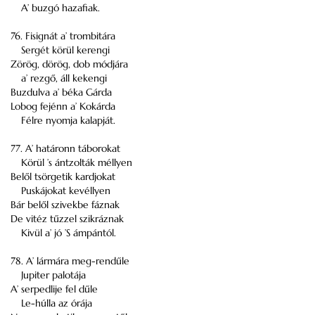
A’ buzgó hazafiak.
76. Fisignát a’ trombitára
Sergét körül kerengi
Zörög, dörög, dob módjára
a’ rezgő, áll kekengi
Buzdulva a’ béka Gárda
Lobog fejénn a’ Kokárda
Félre nyomja kalapját.
77. A’ határonn táborokat
Körül ’s ántzolták méllyen
Belől tsörgetik kardjokat
Puskájokat kevéllyen
Bár belől szivekbe fáznak
De vitéz tűzzel szikráznak
Kivül a’ jó ’S ámpántól.
78. A’ lármára meg-rendűle
Jupiter palotája
A’ serpedlije fel dűle
Le-húlla az órája