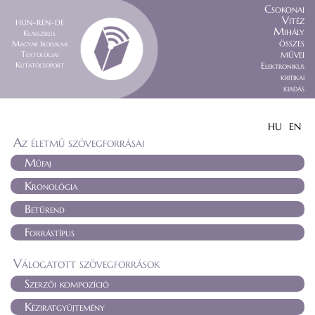
Csokonai
Vitéz
HUN–REN–DE
Mihály
Klasszikus
összes
Magyar Irodalmi
művei
Textológiai
Kutatócsoport
Elektronikus
kritikai
kiadás
HU
EN
Az életmű szövegforrásai
Műfaj
Kronológia
Betűrend
Forrástípus
Válogatott szövegforrások
Szerzői kompozíció
Kéziratgyűjtemény