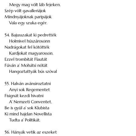
Megy mag vólt láb fejeken.
Szép vólt gavalleriájok
Mindnyájoknak paripájok
Vala egy szuka egér.
54. Bajusszakat ki pedrették
Holmivel húszárosonn
Nadrágokat fel kötötték
Kardjokat magyarosson.
Ezzel trombitát Flautát
Fúván a’ Mohátsi nótát
Hangoztattyák bús szóval
55. Halván avánsiroztatni
Anyi sok Regementet
Fisignát kezdi hivatni
A’ Nemzeti Conventet.
Be is gyül a’ sok Klubista
Ki mind hajdan Novellista
Tudta a’ Politikát.
56. Hányák vetik az eszeket