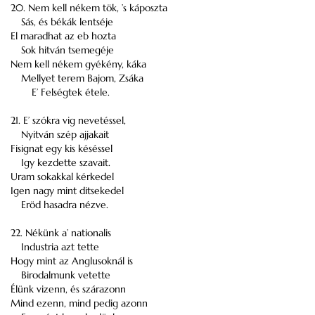
20. Nem kell nékem tök, ’s káposzta
Sás, és békák lentséje
El maradhat az eb hozta
Sok hitván tsemegéje
Nem kell nékem gyékény, káka
Mellyet terem Bajom, Zsáka
E’ Felségtek étele.
21. E’ szókra vig nevetéssel,
Nyitván szép ajjakait
Fisignat egy kis késéssel
Igy kezdette szavait.
Uram sokakkal kérkedel
Igen nagy mint ditsekedel
Eröd hasadra nézve.
22. Nékünk a’ nationalis
Industria azt tette
Hogy mint az Anglusoknál is
Birodalmunk vetette
Élünk vizenn, és szárazonn
Mind ezenn, mind pedig azonn