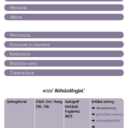
Helynevek
Művek
Nyitóoldal
Fogalmak és használat
Impresszum
Feltöltési napló
Társportálok
rózsi
’ Bútsúzálogjai.
*
Szövegforrás
OSzK. Oct. Hung.
Autográf
kritikai szöveg
336., 7ab.
tisztázat.
olvasószöveg
Fogásrész.
genetikus szöveg
1803
szövegidentitás