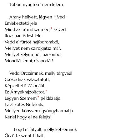
Többé nyugtom’ nem lelem.
Arany hellyett, légyen Híved’
Emlékeztető jele
Mind az, a’ mit szemed,
*
szíved
Rozsiban édest lele.
Vedd e’ fürtöt hajfodromból,
Mellyet nem czirolgatsz már,
Mellyet selyemből, bársonból
Mondtál lenni, Csapodár!
Vedd Orczámnak, melly tárgyáúl
Csókodnak választatott,
Képzeltető Zálogáúl
Ez Árnyékrajzoltatot.
*
Légyen Szemem’
*
példázatja
Ez a’ kötés Nefelejts,
Mellyen könyvem’ gyöngyharmatja
Kérlel hogy el ne felejts!
Fogd e’ fátyolt, melly keblemnek
Őrzötte szent titkait,