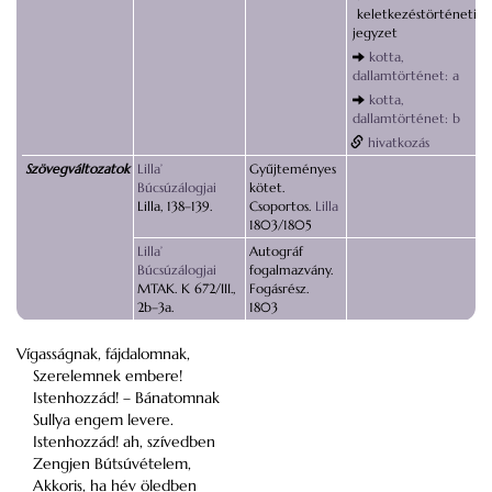
keletkezéstörténeti
jegyzet
kotta,
dallamtörténet: a
kotta,
dallamtörténet: b
hivatkozás
Szövegváltozatok
Lilla’
Gyűjteményes
Búcsúzálogjai
kötet.
Lilla, 138–139.
Csoportos.
Lilla
1803/1805
Lilla’
Autográf
Búcsúzálogjai
fogalmazvány.
MTAK. K 672/III.,
Fogásrész.
2b–3a.
1803
Vígasságnak, fájdalomnak,
Szerelemnek embere!
Istenhozzád! – Bánatomnak
Sullya engem levere.
Istenhozzád! ah, szívedben
Zengjen Bútsúvételem,
Akkoris, ha hév öledben