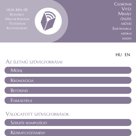
Csokonai
Vitéz
HUN–REN–DE
Mihály
Klasszikus
összes
Magyar Irodalmi
művei
Textológiai
Kutatócsoport
Elektronikus
kritikai
kiadás
HU
EN
Az életmű szövegforrásai
Műfaj
Kronológia
Betűrend
Forrástípus
Válogatott szövegforrások
Szerzői kompozíció
Kéziratgyűjtemény