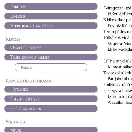
Fordítás
*
Virágozzál sz
Jó Szüléid’ k
Levelezés
’S kikeletkor plá
A kritikai kiadás kötetei
Egy hív Ifjú’ 
Teremj édes ma
Tőlts
*
sok vídám
Keresés
Végre a’ Me
Összetett keresés
Élj hervadatl
Teljes szövegű keresés
És
*
ha majd e’
P
Ki most nálad
Tavasszal a’ kék
Partjain túl m
Kapcsolódó források
Emlékezz rá jó 
Hitelesség
Ejts egy sohajtá
És az, mint ró
Énekelt költészet
A’ szellőn ha
Filológiai alapok
Mutatók
Nevek