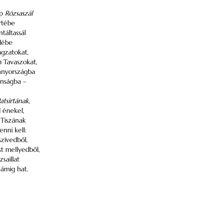
ép
Rózsaszál
ertébe
ntáltassál
ölébe
gzatokat,
 Tavaszokat,
nnyországba
anságba –
atsirtának,
 énekel,
 Tiszának
enni kell:
szívedből,
st mellyedből,
zsaillat
zámig hat.