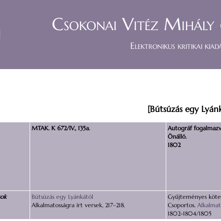
Csokonai Vitéz Mihály 
Elektronikus kritikai kiad
[Bútsúzás egy Lyánk
MTAK. K 672/IV., 135a.
Autográf fogalmazv
Önálló.
1802
sok
Bútsúzás egy Lyánkától
Gyűjteményes köte
Alkalmatosságra írt versek, 217–218.
Csoportos.
Alkalmat
1802-1804/1805