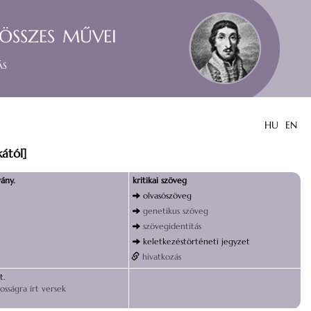
összes művei
ás
HU
EN
ától]
ány.
kritikai szöveg
olvasószöveg
genetikus szöveg
szövegidentitás
keletkezéstörténeti jegyzet
hivatkozás
t.
osságra írt versek