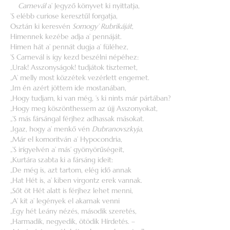
Carnevál
a’ Jegyző könyvet ki nyittatja,
’S elébb curiose keresztűl forgatja,
Osztán ki keresvén
Somogy’ Rubrikáját
,
Himennek kezébe adja a’ pennáját.
Himen hát a’ pennát dugja a’ füléhez,
’S Carnevál is így kezd beszélni népéhez:
„Urak! Asszonyságok! tudjátok tisztemet,
„A’ melly most közzétek vezérlett engemet.
„Im én azért jöttem ide mostanában,
„Hogy tudjam, ki van még, ’s ki nints már pártában?
„Hogy meg köszönthessem az újj Asszonyokat,
„’S más fársángal férjhez adhassak másokat.
„Igaz, hogy a’ menkő vén
Dubranovszkyja
,
„Már el komoritván a’ Hypocondria,
„’S irígyelvén a’ más’ gyönyörűségeit,
„Kurtára szabta ki a fársáng ideit:
„De még is, azt tartom, elég idő annak
„Hat Hét is, a’ kiben virgontz erek vannak.
„Sőt öt Hét alatt is férjhez lehet menni,
„A’ kit a’ legények el akarnak venni
„Egy hét Leány nézés, második szeretés,
„Harmadik, negyedik, ötödik Hírdetés. –