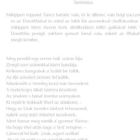
Summaya.
Mikippen roppant Tancz tartatic vala, és le uͤllénec vala hogi yaccz
és az Dorotthiával és mind az toͤbb Kis azzonokval chuffolcodnac 
mikippen Isten Azzon Eeris álmilkodásra miltó galibácat toͤoͤn 
Dorotthia penigh zuͤében gonozt forral vala, mikint az Iffiaka
megh keruͤlne.
Meg pendűl egy szerre Isák’ száraz fája,
Zengő szer számokkal kíséri bandája,
Kellemes hangzások a’ Szálát bé töltik,
Az ifjú szíveket örömre fel költik.
Mindenütt a’ Vendég kezd már örvendeni,
’S viszketeges lábát tántzra készíteni:
Az únalom ’s bánat iromba szárnyakon
Ki repűl le kókkadt fővel az ablakonn. –
Hogy az Urak tsendes tántzot tehessenek,
Isákék szép lejtő Minétet kezdenek;
Mert hamar meg romlik a’ gyomor’ főzése,
Ha hogy étel után nagy a’ test’ rengése. –
Cárnevál fel kiált: „Urak, egyet szóllok!
„Itt sok újj mátka van gondolkodjunk róllok.