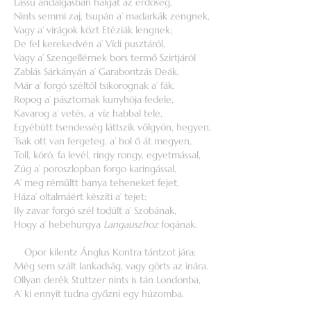
Lassú andalgásban halgat az erdőség,
Nints semmi zaj, tsupán a’ madarkák zengnek,
Vagy a’ virágok közt Etéziák lengnek;
De fel kerekedvén a’ Vídi pusztáról,
Vagy a’ Szengellérnek bors termő Szirtjáról
Zablás Sárkányán a’ Garabontzás Deák,
Már a’ forgó széltől tsikorognak a’ fák,
Ropog a’ pásztornak kunyhója fedele,
Kavarog a’ vetés, a’ víz habbal tele,
Egyébütt tsendesség láttszik vőlgyön, hegyen,
Tsak ott van fergeteg, a’ hol ő át megyen,
Toll, kóró, fa levél, ringy rongy, egyetmással,
Zúg a’ poroszlopban forgo karingással,
A’ meg réműltt banya teheneket fejet,
Háza’ oltalmáért készíti a’ tejet:
Ily zavar forgó szél todúlt a’ Szobának,
Hogy a’ hebehurgya
Langauszhoz
fogának.
Opor kilentz Ánglus Kontra tántzot jára;
Még sem szált lankadság, vagy görts az inára.
Ollyan derék Stuttzer nints is tán Londonba,
A’ ki ennyit tudna győzni egy húzomba.