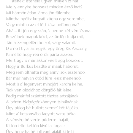
Istenek! Istenek! ugyan millyen zsinat,
Melly ennyire borzaszt minden érző inat?
Mi hármóniátlan lárma jön fülembe,
Mintha nyóltz kutyafi zúgna egy verembe’,
Vagy mintha az el főtt kása poffongana? –
Ahá!... itt jön egy szán, ’s benne két vén Zsana.
Beszélnek magok közt, az ördög tudja mit,
Tán a’ Szengelléri borsot, vagy valamit.
Dorottya
az egyik, egy öreg Kis Asszony,
Ki méltó hogy reá örök párta asszon.
Mert úgy is már akkor viselt agg koszorút,
Hogy a’ Burkus kezdte a’ másik háborút.
Még sem ólthatta meg annyi sok esztendő,
Bár már hatvan ötöd fűre lessz menendő.
Most is a’ legényért mindjárt kardra kelne,
Tsak vén oldalához dörgölő fát lelne.
Pedig már fel szántott tisztes artzájának
A’ bőrén
lúdgégét
könnyen tsinálnának.
Úgy pislog bé hullott szeme’ két tájjéka,
Mint a’ kotsonyába fagyott varas béka.
A’ vénség bé verte púderrel hajait,
Ki tördelte kettőn kivűl a’ fogait:
Úgy hogy ha bé lottyant ajakit ki fejti,