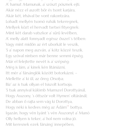
A’ hamut
Mamu
nak, a’ szöszt
pösz
nek ejti.
Akár nézz el aszott bőr és tsont karjára,
Akár két, irhával be vont rakontzára.
Lohadt mellyén tsomó ruhák tekeregnek,
Mellyek közt el hervadt tsetsei fityegnek:
Mint két darab vatszkor a’ sűrű levélben,
A’ melly alatt fonnyadt egéssz ősszel ’s télben:
Vagy mint midőn az ért uborkát le veszik,
’S a’ napon meg aszván, a’ kótz közzé teszik.
Egy szóval nintsen már benne semmi épség,
Már el felejtette nevét is a’ szépség:
Még is lám, a’ kinek kén litániázni,
Itt mér a’ fársánglók között botorkázni. –
Mellette a’ ki űl, az őreg
Orsolya
,
Biz’ az is tsak ollyan el tsiszolt kortsoja;
’S tsak annyival külömb Mamszel Dorottyánál,
Hogy Asszony, ’s öttször volt Hymen’ oltáránál;
De abban ő rajta sem vág ki Dorottya,
Hogy néki is kedves még az Ádám’
*
bottya.
Igazán, hogy vén Lyánt ’s vén Asszonyt a’ Manó
Olly hellyen is teker, a’ hol nem volna jó.
Mit keresnek ezek fársáng’ innepében,