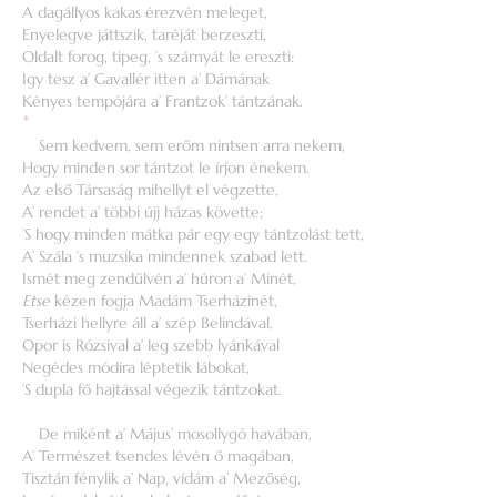
A dagállyos kakas érezvén meleget,
Enyelegve játtszik, taréját berzeszti,
Oldalt forog, tipeg, ’s szárnyát le ereszti:
Igy tesz a’ Gavallér itten a’ Dámának
Kényes tempójára a’ Frantzok’ tántzának.
*
Sem kedvem, sem erőm nintsen arra nekem,
Hogy minden sor tántzot le írjon énekem.
Az első Társaság mihellyt el végzette,
A’ rendet a’ többi újj házas követte;
’S hogy minden mátka pár egy egy tántzolást tett,
A’ Szála ’s muzsika mindennek szabad lett.
Ismét meg zendűlvén a’ húron a’ Minét,
Etse
kézen fogja Madám Tserházinét,
Tserházi hellyre áll a’ szép Belindával,
Opor is Rózsival a’ leg szebb lyánkával
Negédes módira léptetik lábokat,
’S dupla fő hajtással végezik tántzokat.
De miként a’ Május’ mosollygó havában,
A’ Természet tsendes lévén ő magában,
Tisztán fénylik a’ Nap, vídám a’ Mezőség,