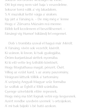
Ott lepi meg nem várt baja ’s veszedelme.
Sokszor torrá válik a’ víg lakadalom,
’S A’ muzsikát ketté vágja a’ siralom.
Igy járt a’ Fársáng is. – De mig még e’ lenne
Hogy e’ Zűrvarra Múzsám reá menne:
Előbb kell kezdenem el beszéllésemet. –
Fársángi víg Humor! tsiklándj fel engemet.
Dob ’s trombita szoval el hagyá már
Mérőt
,
A’ Fársáng, vivén sok vezetőt, kisérőt.
Ki szánon, ki lovon, ki tsak gyalogjába,
Öröm-kurjantással siettek nyomába.
Ki ki elő vette leg tzifrább köntösét,
Hogy fitogtathassa magát, pénzét, Ösét.
Villog az ezűst kard, ’s az arany paszomány,
Virágzani láttszik tőllök a’ tartomány.
A’ szépség Angyali Magyar szűz formába
Le száltak az Égből a’ főldi szánkába.
Gyenge szívetskéik előre repesnek,
Hogy még ma tőrt fognak vetni egy kegyesnek.
Azért rendbe szedvén szemek’ ’s ortzájokon,
A’ mi tsak bájoló ’s bé ható azokon.