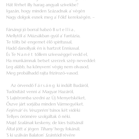
Hát férhet illy harag angyali szívekbe?
Igazán, hogy minden Századnak a’ végén
Nagy dolgok esnek meg a’ Főld’ kerekségén. –
Fársángi jó borral habzó
Butellia
,
Mellytől a’ Múzsákban gyúl a’ Fantázia,
Te tőlts bé engemet élő spiritussal,
Hadd danollyak én is hartzot Enniussal.
És Te
Nanét
tőllem szívességgel vedd el,
Ha munkámnak betset szerzek szép neveddel:
Leg alább, ha kőnyvem’ végig nem olvasod,
Meg probálhadd rajta frizírozó-vasod.
Az örvendő
Fársáng
ki indúlt Budáról,
Tudósítást venni a’ Magyar Hazáról,
’S Lajistromba szedni az Új Menyetskéket,
Őszve járt sorjába minden Vármegyéket.
Fejérvár’
és
Veszprém’
tsínos két vidéki
Tellyes örömére szolgáltak ő néki.
Majd
Szalának
keskeny, de kies tsútsánál
Által jött a’ jégen
Tihany’
hegy fokánál;
’S ki szálván Balaton’
Szántódi
révére