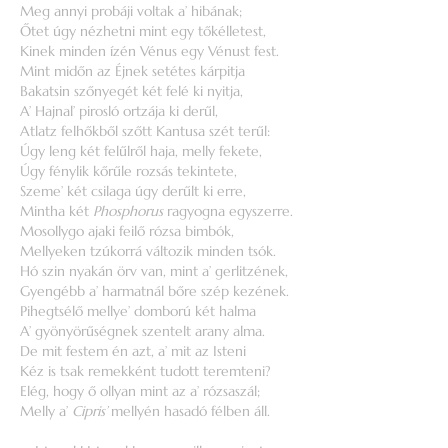
Meg annyi probáji voltak a’ hibának;
Őtet úgy nézhetni mint egy tőkélletest,
Kinek minden ízén Vénus egy Vénust fest.
Mint midőn az Éjnek setétes kárpitja
Bakatsin szőnyegét két felé ki nyitja,
A’ Hajnal’ pirosló ortzája ki derűl,
Atlatz felhőkből szőtt Kantusa szét terűl:
Úgy leng két felűlről haja, melly fekete,
Úgy fénylik kőrűle rozsás tekintete,
Szeme’ két csilaga úgy derűlt ki erre,
Mintha két
Phosphorus
ragyogna egyszerre.
Mosollygo ajaki feilő rózsa bimbók,
Mellyeken tzúkorrá változik minden tsók.
Hó szin nyakán örv van, mint a’ gerlitzének,
Gyengébb a’ harmatnál bőre szép kezének.
Pihegtsélő mellye’ domború két halma
A’ gyönyörűségnek szentelt arany alma.
De mit festem én azt, a’ mit az Isteni
Kéz is tsak remekként tudott teremteni?
Elég, hogy ő ollyan mint az a’ rózsaszál;
Melly a’
Cipris’
mellyén hasadó félben áll.