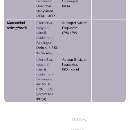
Fársángon
Fársángon
Dorottya,
1804
Nagyvárad,
1804., 1-102.
Kapcsolódó
[Dorottya,
Autográf vázlat.
szövegforrás
vagyis a’
Fogásrész.
dámák’
1798-1799
diadalma a’
Fársángon]
DebrK. R 788.
6., 1a., 2ab.
[Dorottya,
Autográf vázlat.
vagyis a’
Fogásrész.
dámák’
1803 körül
diadalma a’
Fársángon]
MTAK. K
679/II., 19a.
[jegyzetek
listája]
I KÖNYV.