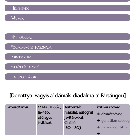
Helynevek
Művek
Nyitóoldal
Fogalmak és használat
Impresszum
Feltöltési napló
Társportálok
[Dorottya, vagyis a’ dámák’ diadalma a’ Fársángon]
Szövegforrás
MTAK. K 667.,
Autorizált
kritikai szöveg
1a–48b.,
másolat, autográf
olvasószöveg
utólagos
javításokkal.
genetikus szöveg
javítások.
Önálló.
szövegidentitás
1801-1803