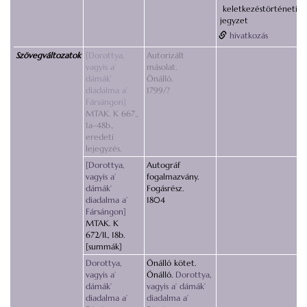
keletkezéstörténeti
jegyzet
hivatkozás
Szövegváltozatok
[Dorottya,
Autorizált
vagyis a’
másolat.
dámák’
Önálló.
diadalma a’
1799/?
Fársángon]
MTAK. K 667.,
1a–48b.,
eredeti
lejegyzés.
[Dorottya,
Autográf
vagyis a’
fogalmazvány.
dámák’
Fogásrész.
diadalma a’
1804
Fársángon]
MTAK. K
672/II., 18b.
[summák]
Dorottya,
Önálló kötet.
vagyis a’
Önálló.
Dorottya,
dámák’
vagyis a’ dámák’
diadalma a’
diadalma a’