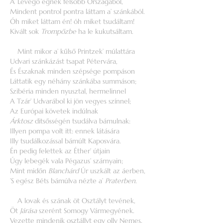
A’ Levegő égnek felsőbb Országából,
Mindent pontrol pontra láttam a’ szánkából.
Óh miket láttam én! óh miket tsudáltam!
Kivált sok
Trompőzbe
ha le kukutsáltam.
Mint mikor a’ kűlső Printzek’ múlattára
Udvari szánkázást tsapat Pétervára,
És Északnak minden szépsége pompáson
Láttatik egy néhány szánkába summáson;
Szibéria minden nyusztal, hermelinnel
A Tzár’ Udvarábol ki jön vegyes színnel;
Az Európai követek indúlnak
Árktosz
ditsősségén tsudálva bámulnak:
Illyen pompa volt itt: ennek látására
Illy tsudálkozással bámúlt Kaposvára.
Én pedig felettek az Éther’ útjain
Úgy lebegék vala Pégazus’ szárnyain;
Mint midőn
Blanchárd
Úr uszkált az áerben,
’S egész Béts bámúlva nézte a’
Praterben
.
A lovak és szának öt Osztályt tevének,
Öt
Járása
szerént Somogy Vármegyének.
Vezette mindenik osztállyt egy olly Nemes,