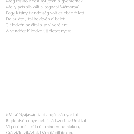
Meg frissitő levest nyújtván a’ gyomornak,
Melly patzallá vált a’ tegnapi Mámorba’. –
Edgy kitsiny tsendesség volt az ebéd felett;
De az étel, ital hevítvén a’ belet,
’S éledvén az által a’ szív’ verő ere,
A’ vendégek’ kedve újj életet nyere. –
Már a’ Nyájasság is pillangó szárnyakkal
Repkedvén enyelgett ’s játtszott az Urakkal.
Víg öröm és tréfa űlt minden homlokon,
Grátziák tzikáztak Dámák’ pillájokon.