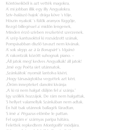
Köntöseikből is azt vették magokra,
A’ mi jobban illik egy illy Angyalokra.
Szív-halászó hajok’ drága köve ’s tője,
Hószin nyakok’ ’s fülők aranyos függője,
Rezgő billegéssel a’ midőn lengenek,
Minden érző szívben reszketést szerzenek.
A’ szép kantusoktol ki rozsádzott szának,
Pompásabban díszlő tavaszt nem kivának.
A’ sok
slepp
, az
à la Bonapárt
’s
Vigánó
A’ rakontzák között suhognak piano. –
„Áll jatok meg! kedves Angyalkák! áll jatok!
„Imé egy Poéta siet utánnatok,
„Szánkáitok’ nyomát lantolva kíséri,
„Hogy társaságtokba vegyétek azt kéri,
„Öröm innepteket danolni kívánja:
„A’ ki rá nem halgat dűljön fel a’ szánja.”
Igy szóllék hozzájok. De rám nem halgattak,
’S hellyet valamellyik Szánkában nem adtak.
Én hát tsak utánnok ballagék fáradtan,
’S ímé a’
Pégazus
előmbe le pattan.
Fel ugrám e’ szárnyas paripa hátára,
Felettek repkedtem
Montgolfir’
módjára.