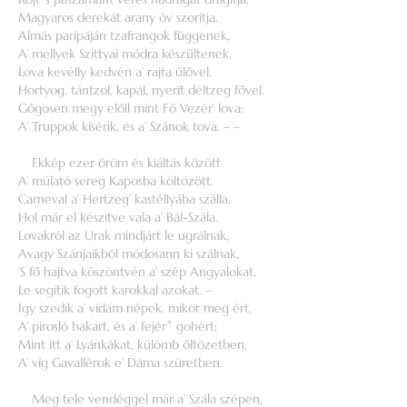
Magyaros derekát arany öv szorítja.
Almás paripáján tzafrangok függenek,
A’ mellyek Szittyai módra készűltenek.
Lova kevélly kedvén a’ rajta űlővel,
Hortyog, tántzol, kapál, nyerít déltzeg fővel.
Gőgösen megy előll mint Fő Vezér’ lova:
A’ Truppok kísérik, és a’ Szánok tova. – –
Ekkép ezer öröm és kiáltás között
A’ múlató sereg Kaposba költözött.
Carneval a’ Hertzeg’ kastéllyába szálla,
Hol már el készitve vala a’ Bál-Szála.
Lovakról az Urak mindjárt le ugrálnak,
Avagy Szánjaikból módosann ki szálnak,
’S fő hajtva köszöntvén a’ szép Angyalokat,
Le segítik fogott karokkal azokat. –
Igy szedik a’ vídám népek, mikor meg ért,
A’ pirosló bakart, és a’ fejér
*
gohért;
Mint itt a’ Lyánkákat, külömb őltözetben,
A’ víg Gavallérok e’ Dáma szüretben.
Meg tele vendéggel már a’ Szála szépen,