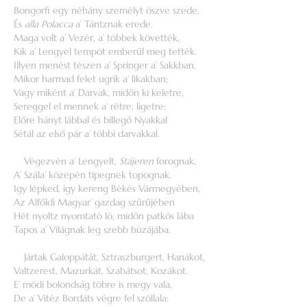
Bongorfi egy néhány személyt öszve szede,
És
alla Polacca
a’ Tántznak erede.
Maga volt a’ Vezér, a’ többek követték,
Kik a’ Lengyel tempót emberűl meg tették.
Illyen menést tészen a’ Springer a’ Sakkban,
Mikor harmad felet ugrik a’ likakban;
Vagy miként a’ Darvak, midőn ki keletre,
Sereggel el mennek a’ rétre, ligetre;
Előre hányt lábbal és billegő Nyakkal
Sétál az első pár a’ többi darvakkal.
Végezvén a’ Lengyelt,
Stájeren
forognak,
A’ Szála’ közepén tipegnek topognak.
Igy lépked, igy kereng Békés Vármegyében,
Az Alfőldi Magyar’ gazdag szűrűjében
Hét nyoltz nyomtató ló, midőn patkós lába
Tapos a’ Világnak leg szebb búzájába.
Jártak Galoppátát, Sztraszburgert, Hanákot,
Valtzerest, Mazurkát, Szabátsot, Kozákot.
E’ módi bolondság töbre is megy vala,
De a’ Vitéz Bordáts végre fel szóllala: