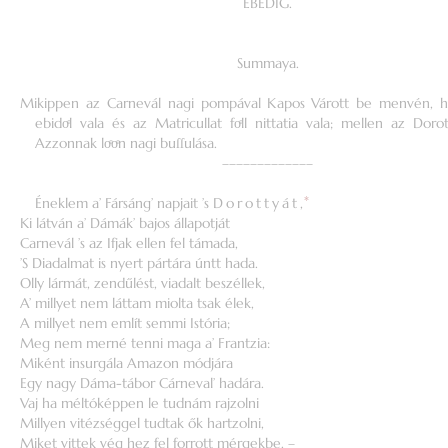
EBÉDIG.
Summaya.
Mikippen az Carnevál nagi pompával Kapos Várott be menvén, ho
ebidoͤl vala és az Matricullat foͤll nittatia vala; mellen az Dorot
Azzonnak loͤoͤn nagi buſſulása.
–––––––––––––
Éneklem a’ Fársáng’ napjait ’s
Dorottyát
,
*
Ki látván a’ Dámák’ bajos állapotját
Carnevál ’s az Ifjak ellen fel támada,
’S Diadalmat is nyert pártára úntt hada.
Olly lármát, zendűlést, viadalt beszéllek,
A’ millyet nem láttam miolta tsak élek,
A millyet nem említ semmi Istória;
Meg nem merné tenni maga a’ Frantzia:
Miként insurgála Amazon módjára
Egy nagy Dáma-tábor Cárneval’ hadára.
Vaj ha méltóképpen le tudnám rajzolni
Millyen vitézséggel tudtak ők hartzolni,
Miket vittek vég hez fel forrott mérgekbe. –