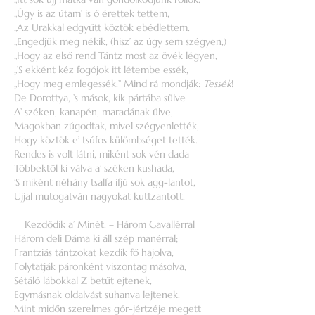
„Úgy is az útam’ is ő érettek tettem,
„Az Urakkal edgyűtt köztök ebédlettem.
„Engedjük meg nékik, (hisz’ az úgy sem szégyen,)
„Hogy az első rend Tántz most az övék légyen,
„’S ekként kéz fogójok itt létembe essék,
„Hogy meg emlegessék.” Mind rá mondják:
Tessék
!
De Dorottya, ’s mások, kik pártába sűlve
A’ széken, kanapén, maradának űlve,
Magokban zúgodtak, mivel szégyenlették,
Hogy köztök e’ tsúfos külömbséget tették.
Rendes is volt látni, miként sok vén dada
Többektől ki válva a’ széken kushada,
’S miként néhány tsalfa ifjú sok agg-lantot,
Ujjal mutogatván nagyokat kuttzantott.
Kezdődik a’ Minét. – Három Gavallérral
Három deli Dáma ki áll szép manérral;
Frantziás tántzokat kezdik fő hajolva,
Folytatják páronként viszontag másolva,
Sétáló lábokkal Z betűt ejtenek,
Egymásnak oldalvást suhanva lejtenek.
Mint midőn szerelmes gór-jértzéje megett