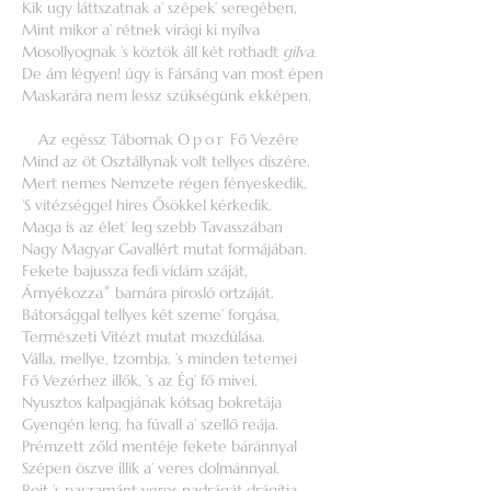
Kik ugy láttszatnak a’ szépek’ seregében,
Mint mikor a’ rétnek virági ki nyílva
Mosollyognak ’s köztök áll két rothadt
gilva.
De ám légyen! úgy is Fársáng van most épen
Maskarára nem lessz szükségünk ekképen.
Az egéssz Tábornak
Opor
Fő Vezére
Mind az öt Osztállynak volt tellyes díszére.
Mert nemes Nemzete régen fényeskedik,
’S vitézséggel hires Ősökkel kérkedik.
Maga is az élet’ leg szebb Tavasszában
Nagy Magyar Gavallért mutat formájában.
Fekete bajussza fedi vídám száját,
Árnyékozza
*
barnára pirosló ortzáját.
Bátorsággal tellyes két szeme’ forgása,
Természeti Vitézt mutat mozdúlása.
Válla, mellye, tzombja, ’s minden tetemei
Fő Vezérhez illők, ’s az Ég’ fő mivei.
Nyusztos kalpagjának kótsag bokretája
Gyengén leng, ha fúvall a’ szellő reája.
Prémzett zőld mentéje fekete báránnyal
Szépen öszve illik a’ veres dolmánnyal.
Rojt ’s paszamánt veres nadrágát drágítja,