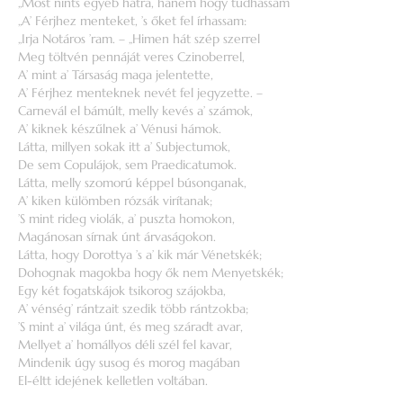
„Most nínts egyéb hátra, hanem hogy tudhassam
„A’ Férjhez menteket, ’s őket fel írhassam:
„Irja Notáros ’ram. – „Himen hát szép szerrel
Meg töltvén pennáját veres Czinoberrel,
A’ mint a’ Társaság maga jelentette,
A’ Férjhez menteknek nevét fel jegyzette. –
Carnevál el bámúlt, melly kevés a’ számok,
A’ kiknek készűlnek a’ Vénusi hámok.
Látta, millyen sokak itt a’ Subjectumok,
De sem Copulájok, sem Praedicatumok.
Látta, melly szomorú képpel búsonganak,
A’ kiken külömben rózsák virítanak;
’S mint rideg violák, a’ puszta homokon,
Magánosan sírnak únt árvaságokon.
Látta, hogy Dorottya ’s a’ kik már Vénetskék;
Dohognak magokba hogy ők nem Menyetskék;
Egy két fogatskájok tsikorog szájokba,
A’ vénség’ rántzait szedik több rántzokba;
’S mint a’ világa únt, és meg száradt avar,
Mellyet a’ homállyos déli szél fel kavar,
Mindenik úgy susog és morog magában
El-éltt idejének kelletlen voltában.