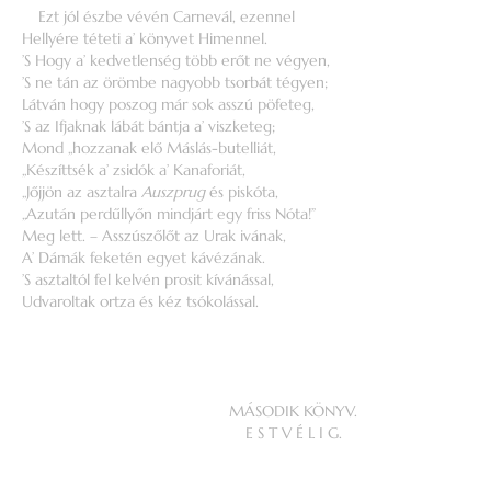
Ezt jól észbe vévén Carnevál, ezennel
Hellyére téteti a’ könyvet Himennel.
’S Hogy a’ kedvetlenség több erőt ne végyen,
’S ne tán az örömbe nagyobb tsorbát tégyen;
Látván hogy poszog már sok asszú pöfeteg,
’S az Ifjaknak lábát bántja a’ viszketeg;
Mond „hozzanak elő Máslás-butelliát,
„Készíttsék a’ zsidók a’ Kanaforiát,
„Jőjjön az asztalra
Auszprug
és piskóta,
„Azután perdűllyőn mindjárt egy friss Nóta!”
Meg lett. – Asszúszőlőt az Urak ivának,
A’ Dámák feketén egyet kávézának.
’S asztaltól fel kelvén prosit kívánással,
Udvaroltak ortza és kéz tsókolással.
MÁSODIK KÖNYV.
E S T V É L I G.