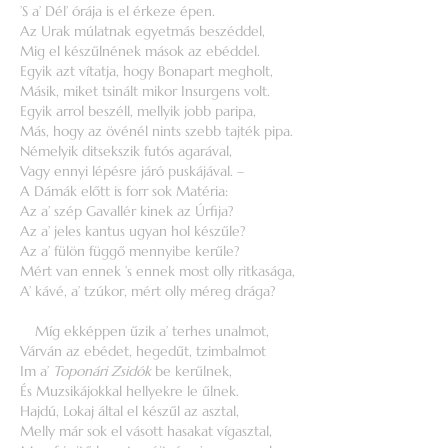
’S a’ Dél’ órája is el érkeze épen.
Az Urak múlatnak egyetmás beszéddel,
Mig el készűlnének mások az ebéddel.
Egyik azt vítatja, hogy Bonapart megholt,
Másik, miket tsinált mikor Insurgens volt.
Egyik arrol beszéll, mellyik jobb paripa,
Más, hogy az övénél nints szebb tajték pipa.
Némelyik ditsekszik futós agarával,
Vagy ennyi lépésre járó puskájával. –
A Dámák előtt is forr sok Matéria:
Az a’ szép Gavallér kinek az Úrfija?
Az a’ jeles kantus ugyan hol készűle?
Az a’ fülön függő mennyibe kerűle?
Mért van ennek ’s ennek most olly ritkasága,
A’ kávé, a’ tzúkor, mért olly méreg drága?
Míg ekképpen űzik a’ terhes unalmot,
Várván az ebédet, hegedűt, tzimbalmot
Im a’
Toponári Zsidók
be kerűlnek,
És Muzsikájokkal hellyekre le űlnek.
Hajdú, Lokaj által el készűl az asztal,
Melly már sok el vásott hasakat vígasztal,