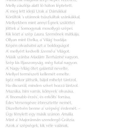
Melly zászlója alatt ló háton léptetett.
A’ meg lett idejű Urak a’ Dámákkal
Körűltök ’s utánnok tsúszkáltak szánkákkal,
Mellyekben mint annyi Égnek szülöttei
Jőttek a’ Somogynak mosollygó szépei.
Kik közt a’ szép
Laura
, Szemőnek mátkája,
Ollyan mint Etelka, a’ Világ’ tsudája:
Képén olvashatni azt a’ boldogságot
A’ mellyért kedvelli
Szemő
a’ Világot.
Másik szánba
Madám Tserháziné
vagyon,
Szép kis Ifjasszonyság, még fiatal nagyon.
A’ Nagy-Világ őtet galántúl nevelte,
Mellyel természeti kellemét emelte.
Igéz mikor játtszik, bájol mihelyt tántzol,
Ha discurrál, minden szívet hozzá lántzol.
Muzsika, hím varrás, kőnyvek’ olvasása,
A’ fínomabb érzés’, és erkőlts’ forrása,
Édes Versengésre ébresztette nemét,
Díszeltetvén benne a’ szépség’ érdemét. –
Úgy fénylett egy másik szánon
Amália
,
Mint a’ Majoránnán szendergő Grátzia.
Azok a’ szépségek, kik véle valának,