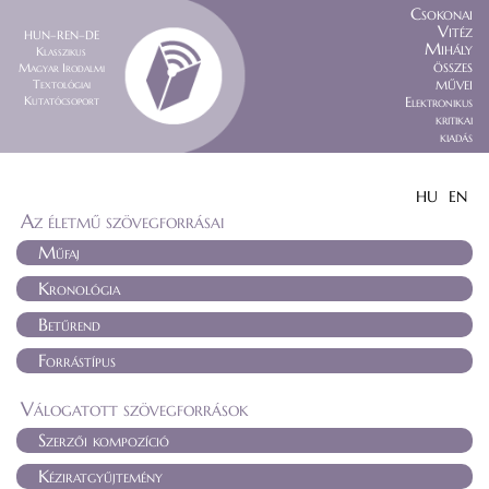
Csokonai
Vitéz
HUN–REN–DE
Mihály
Klasszikus
összes
Magyar Irodalmi
művei
Textológiai
Kutatócsoport
Elektronikus
kritikai
kiadás
HU
EN
Az életmű szövegforrásai
Műfaj
Kronológia
Betűrend
Forrástípus
Válogatott szövegforrások
Szerzői kompozíció
Kéziratgyűjtemény