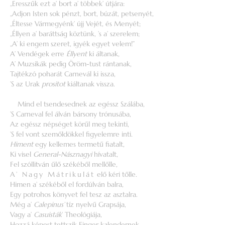
„Eresszűk ezt a’ bort a’ többek’ útjára:
„Adjon Isten sok pénzt, bort, búzát, petsenyét,
„Éltesse Vármegyénk’ újj Vejét, és Menyét;
„Éllyen a’ baráttság köztünk, ’s a’ szerelem;
„A’ ki engem szeret, igyék egyet velem!”
A’ Vendégek erre
Éllyent
ki áltanak,
A’ Muzsikák pedig Öröm-tust rántanak,
Tajtékzó poharát Carnevál ki issza,
’S az Urak
prositot
kiáltanak vissza.
Mind el tsendesednek az egéssz Szálába,
’S Carneval fel álván bársony trónusába,
Az egéssz népséget körűl meg tekinti,
’S fel vont szemőldökkel figyelemre inti.
Himent
egy kellemes termetű fiatalt,
Ki visel
General-Násznagyi
hívatalt,
Fel szóllitván űlő székéből mellőlle,
A’ Nagy Mátrikulát
elő kéri tőlle.
Himen a’ székéből el fordúlván balra,
Egy potrohos könyvet fel tesz az asztalra.
Még a’
Calepinus’
tíz nyelvű Grapsája,
Vagy a’
Casuisták
’ Theológiája,
Hozzá képest tettszik Finger kalendernek,