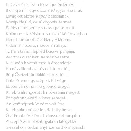
Ki Gavallér ’s illyen fő rangra érdemes.
Bongorfi
egy dísze a’ Magyar Hazának,
Lovaglott előtte
Kapos’
zászlójának.
Közép idejű ő, de a’ virgontz termet
És friss elme benne vígasságra termett.
Külömben is Bétsben, ’s más kűlső Országban
Eleget forgódott ő a’ Nagy Világban.
Vídám a’ nézése, módos a’ ruhája,
Tzifra ’s tzifrán lépked büszke paripája.
Martzali
osztállyát
Tserházi
vezette,
Ki e’ szép hívatalt meg is érdemlette,
Ha nézzük ruháját és deli termetét,
Régi Őseivel tűndöklő Nemzetét. –
Fiatal ő, van egy szép kis felesége,
Ebben van ő néki fő gyönyörűsége,
Kinek tzafrangozott hintó-szánja megett
Pompáson vezérli a lovas sereget.
Az
Igali
népnek Vezére volt Etse,
Kinek sokra nézve lehetett illy betse.
Ő a’ Frantz és Német könyveket forgatta,
A’ szép Assemblékat gyakran látogatta:
’S ezzel olly tudományt szerzett ő magának,