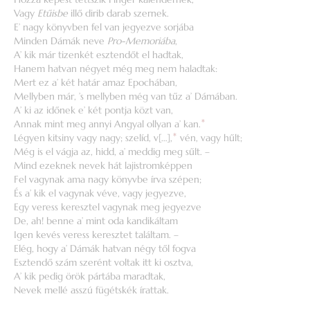
Vagy
Etűisbe
illő dirib darab szernek.
E’ nagy könyvben fel van jegyezve sorjába
Minden Dámák neve
Pro-Memoriába
,
A’ kik már tizenkét esztendőt el hadtak,
Hanem hatvan négyet még meg nem haladtak:
Mert ez a’ két határ amaz Epochában,
Mellyben már, ’s mellyben még van tűz a’ Dámában.
A’ ki az időnek e’ két pontja közt van,
Annak mint meg annyi Angyal ollyan a’ kan.
*
Légyen kitsiny vagy nagy; szelíd, v[…],
*
vén, vagy hűlt;
Még is el vágja az, hidd, a’ meddig meg sűlt. –
Mind ezeknek nevek hát lajistromképpen
Fel vagynak ama nagy könyvbe írva szépen;
És a’ kik el vagynak véve, vagy jegyezve,
Egy veress keresztel vagynak meg jegyezve
De, ah! benne a’ mint oda kandikáltam
Igen kevés veress keresztet találtam. –
Elég, hogy a’ Dámák hatvan négy től fogva
Esztendő szám szerént voltak itt ki osztva,
A’ kik pedig örök pártába maradtak,
Nevek mellé asszú fügétskék írattak.