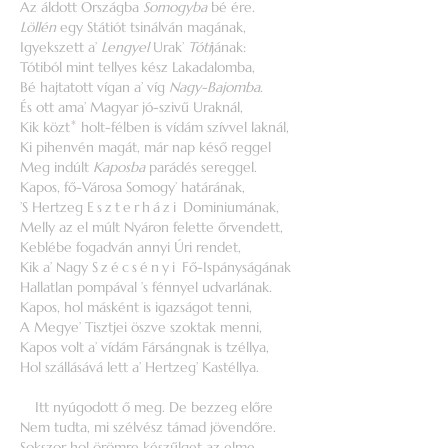
Az áldott Országba
Somogyba
bé ére.
Löllén
egy Státiót tsinálván magának,
Igyekszett a’
Lengyel
Urak’
Tóti
jának:
Tótiból mint tellyes kész Lakadalomba,
Bé hajtatott vígan a’ víg
Nagy-Bajomba
.
És ott ama’ Magyar jó-szivű Uraknál,
Kik közt
*
holt-félben is vídám szívvel laknál,
Ki pihenvén magát, már nap késő reggel
Meg indúlt
Kaposba
parádés sereggel.
Kapos, fő-Városa Somogy’ határának,
’S Hertzeg
Eszterházi
Dominiumának,
Melly az el múlt Nyáron felette őrvendett,
Keblébe fogadván annyi Úri rendet,
Kik a’ Nagy
Szécsényi
Fő-Ispányságának
Hallatlan pompával ’s fénnyel udvarlának.
Kapos, hol másként is igazságot tenni,
A Megye’ Tisztjei öszve szoktak menni,
Kapos volt a’ vídám Fársángnak is tzéllya,
Hol szállásává lett a’ Hertzeg’ Kastéllya.
Itt nyúgodott ő meg. De bezzeg előre
Nem tudta, mi szélvész támad jövendőre.
Sokszor hol örömre készűlget az elme,