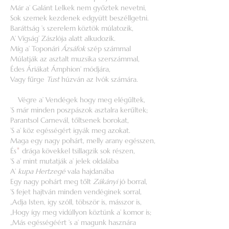
Már a’ Galánt Lelkek nem győztek nevetni,
Sok szemek kezdenek edgyütt beszéllgetni.
Baráttság ’s szerelem köztök múlatozik,
A’ Vígság’ Zászlója alatt alkudozik.
Míg a’ Toponári
Ázsáfok
szép számmal
Múlatják az asztalt muzsika szerszámmal,
Édes Áriákat Ámphion’ módjára,
Vagy fűrge
Tust
húzván az Ivók számára.
Végre a’ Vendégek hogy meg elégűltek,
’S már minden poszpászok asztalra kerűltek;
Parantsol Carnevál, tőltsenek borokat,
’S a’ köz egésségért igyák meg azokat.
Maga egy nagy pohárt, melly arany egésszen,
És
*
drága kövekkel tsillagzik sok részen,
’S a’ mint mutatják a’ jelek oldalába
A’
kupa Hertzegé
vala hajdanába
Egy nagy pohárt meg tőlt
Zákányi
jó borral,
’S fejet hajtván minden vendéginek sorral,
„Adja Isten, igy szóll, töbször is, másszor is,
„Hogy így meg vidúllyon köztünk a’ komor is;
„Más egésségéért ’s a’ magunk hasznára