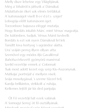
Melly disze lehetne egy Világfijának.
Még a’ lóhátról is játtszik a’ Dámákal,
Múlattatván őket sok elmés tréfákkal.
A’ katonaságot viselt
Bordáts
sziget’
Lobogója előtt katonásonn iget.
Torzonborz bajussza eléggé mutatja,
Hogy Bordáts inkább Márs’, mint Vénus’ magzatja.
De külömben, tudjuk, Vénus Márst kedvelli:
Bordáts is ezt sok nyers Dámáknál fel leli.
Tanúltt lova hortyog ’s ugrándoz alatta,
Ura’ száján pereg illyen ollyan
atta
.
Szemővel egy módos ifjú Gavallérral
Babótsa
érkezett gyönyörű manérral.
Szelíd vezetője ennek a’
Colonnak
Tsak most adott kezet egy szép Kis-Asszonynak.
Mátkája’
portréját
a’ mellyén viseli,
Szája mosolygással, ’s szeme tűzzel teli,
Kardja brilliántos, strikkolt a’ ruhája,
Kellemes lejtőt jár kis ded paripája.
Öt Fő vezetőji hát ezek valának
A’ Somogyi Sereg’ öt fő osztállyának.
Mindenik magával szép Népet vezetett,