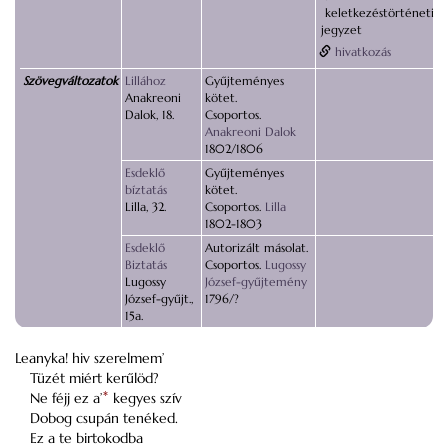
keletkezéstörténeti
jegyzet
hivatkozás
Szövegváltozatok
Lillához
Gyűjteményes
Anakreoni
kötet.
Dalok, 18.
Csoportos.
Anakreoni Dalok
1802/1806
Esdeklő
Gyűjteményes
bíztatás
kötet.
Lilla, 32.
Csoportos.
Lilla
1802-1803
Esdeklő
Autorizált másolat.
Biztatás
Csoportos.
Lugossy
Lugossy
József-gyűjtemény
József-gyűjt.,
1796/?
15a.
Leanyka! hiv szerelmem’
Tüzét miért kerűlöd?
Ne féjj ez a’
*
kegyes szív
Dobog csupán tenéked.
Ez a te birtokodba