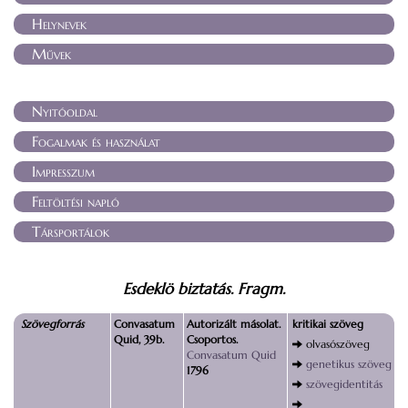
Helynevek
Művek
Nyitóoldal
Fogalmak és használat
Impresszum
Feltöltési napló
Társportálok
Esdeklö biztatás. Fragm.
Szövegforrás
Convasatum
Autorizált másolat.
kritikai szöveg
Quid, 39b.
Csoportos.
olvasószöveg
Convasatum Quid
genetikus szöveg
1796
szövegidentitás