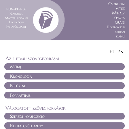
Csokonai
Vitéz
HUN–REN–DE
Mihály
Klasszikus
összes
Magyar Irodalmi
művei
Textológiai
Kutatócsoport
Elektronikus
kritikai
kiadás
HU
EN
Az életmű szövegforrásai
Műfaj
Kronológia
Betűrend
Forrástípus
Válogatott szövegforrások
Szerzői kompozíció
Kéziratgyűjtemény