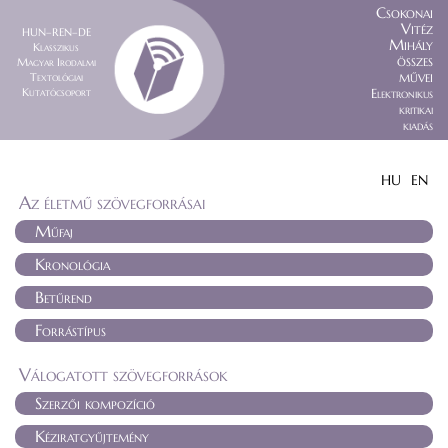
Csokonai
Vitéz
HUN–REN–DE
Mihály
Klasszikus
összes
Magyar Irodalmi
művei
Textológiai
Kutatócsoport
Elektronikus
kritikai
kiadás
HU
EN
Az életmű szövegforrásai
Műfaj
Kronológia
Betűrend
Forrástípus
Válogatott szövegforrások
Szerzői kompozíció
Kéziratgyűjtemény