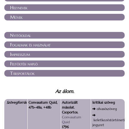
Helynevek
Művek
Nyitóoldal
Fogalmak és használat
Impresszum
Feltöltési napló
Társportálok
Az álom.
Szövegforrás
Convasatum Quid,
Autorizált
kritikai szöveg
47b–48a, +48b
másolat.
olvasószöveg
Csoportos.
Convasatum
keletkezéstörténeti
Quid
jegyzet
1796