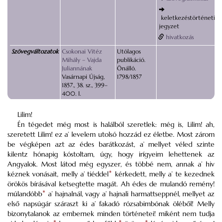
keletkezéstörténeti
jegyzet
hivatkozás
Szövegváltozatok
Csokonai Vitéz
Utólagos
Mihály – Vajda
publikáció.
Juliannának
Önálló.
Vasárnapi Újság,
1798/1857
1857., 38. sz., 399–
400. l.
Lilim!
Én tégedet még most is halálból szeretlek: még is, Lilim! ah,
szeretett Lilim! ez a’ levelem utolsó hozzád ez életbe. Most zárom
be végképen azt az édes barátkozást, a’ mellyet véled szinte
kilentz hónapig kóstoltam, úgy, hogy irígyeim lehettenek az
Angyalok. Most látod még egyszer, és többé nem, annak a’ hiv
kéznek vonásait, melly a’ tiéddel
*
kérkedett, melly a’ te kezednek
örökös bírásával ketsegtette magát. Ah édes de mulandó remény!
múlandóbb
*
a’ hajnalnál, vagy a’ hajnali harmattseppnél, mellyet az
első napsúgár száraszt ki a’ fakadó rózsabimbónak öléből! Melly
bizonytalanok az embernek minden történetei! miként nem tudja
*
*
*