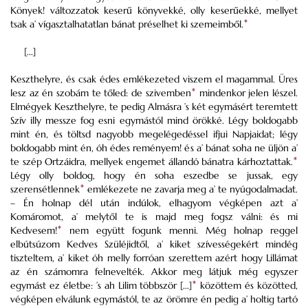
Könyek! változzatok keserű könyvekké, olly keserűekké, mellyet
tsak a’ vígasztalhatatlan bánat préselhet ki szemeimből.
*
[...]
Keszthelyre, és csak édes emlékezeted viszem el magammal. Üres
lesz az én szobám te tőled: de szivemben
*
mindenkor jelen lészel.
Elmégyek Keszthelyre, te pedig Almásra ’s két egymásért teremtett
Szív illy messze fog esni egymástól mind örökké. Légy boldogabb
mint én, és töltsd nagyobb megelégedéssel ifjui Napjaidat; légy
boldogabb mint én, óh édes reményem! és a’ bánat soha ne üljön a’
te szép Ortzáidra, mellyek engemet állandó bánatra kárhoztattak.
*
Légy olly boldog, hogy én soha eszedbe se jussak, egy
szerensétlennek
*
emlékezete ne zavarja meg a’ te nyúgodalmadat.
– Én holnap dél után indúlok, elhagyom végképen azt a’
Komáromot, a’ melytől te is majd meg fogsz válni: és mi
Kedvesem!
*
nem együtt fogunk menni. Még holnap reggel
elbútsúzom Kedves Szüléjidtől, a’ kiket szívességekért mindég
tiszteltem, a’ kiket óh melly forróan szerettem azért hogy Lillámat
az én számomra felnevelték. Akkor meg látjuk még egyszer
egymást ez életbe: ’s ah Lilim többször [...]
*
közöttem és közötted,
végképen elválunk egymástól, te az örömre én pedig a’ holtig tartó