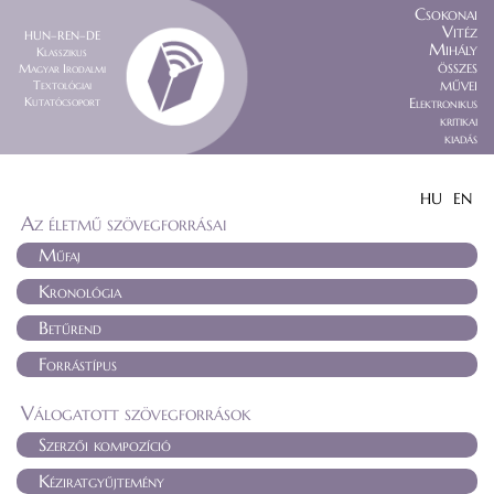
Csokonai
Vitéz
HUN–REN–DE
Mihály
Klasszikus
összes
Magyar Irodalmi
művei
Textológiai
Kutatócsoport
Elektronikus
kritikai
kiadás
HU
EN
Az életmű szövegforrásai
Műfaj
Kronológia
Betűrend
Forrástípus
Válogatott szövegforrások
Szerzői kompozíció
Kéziratgyűjtemény