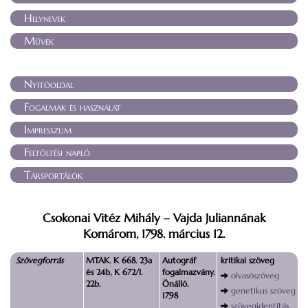
Helynevek
Művek
Nyitóoldal
Fogalmak és használat
Impresszum
Feltöltési napló
Társportálok
Csokonai Vitéz Mihály – Vajda Juliannának
Komárom, 1798. március 12.
Szövegforrás
MTAK. K 668. 23a
Autográf
kritikai szöveg
és 24b, K 672/I.
fogalmazvány.
olvasószöveg
22b.
Önálló.
genetikus szöveg
1798
szövegidentitás