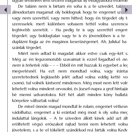
ugyan semmivel sem tettem magamat ily elhagyásodra érdemess
De talánn nem is birtam én soha is a te szivedet, talán 
álmodoztam magamat oly boldognak hogy te engemet szeretsz;
vagy nem szerettél, vagy nem hitted, hogy én tégedet oly tely
szeresselek: mert különben sohasem tettél volna szerencsét
leghivebb szeretöt. – Ha pedig te is ugy szerettél engeme
tégedet: ugy boldogtalan vagy te is és jövendöben is a te k
duplázni fogja az én magános keserüségemet. Ah, Juliska! ha e
szánlak tégedet.
Miért nem adtad ki magadat akkor estve csak egy-két szóc
Még az én legszomorubb szavaimat is ezzel fogadtad el:
nem 
nem is tehetek róla
– – – Ebből én mit huzzak ki egyebet a legr
megvetésnél. Ha ezt nem mondtad volna, vagy irántam 
szeretetednek legkissebb jelét adtad volna: eddig ketté vol
csomó, tul volnék kintsem! mindenen. Még most nem lett volna
lehetett volna mindent orvosolni, és Jozsef-napra a grof hintaján l
bé menni udvarotokra. Két hét alatt minden köny hullatása
könyekre változtak volna!
De mivel önnön magad mondtál le rolam, engemet vétkesnek
vádolhatsz; engemet a ki erántad még most is oly soha meg 
indulattal lángolok. – A te sziveden állott kinek add azt által
eröltetett végsö eröszakot rajtad tenni nem lehetett volna.
jövetelem, s a te el tökélett szándékod reá birták volna Kedves 