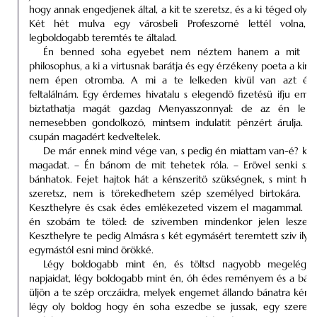
hogy annak engedjenek által, a kit te szeretsz, és a ki téged oly i
Két hét mulva egy városbeli Profeszorné lettél volna,
legboldogabb teremtés te általad.
Én benned soha egyebet nem néztem hanem a mit né
philosophus, a ki a
virtusnak
barátja és egy érzékeny poeta a kin
nem épen otromba. A mi a te lelkeden kivül van azt én
feltalálnám. Egy érdemes hivatalu s elegendö fizetésü ifju em
biztathatja magát gazdag Menyasszonnyal: de az én lelk
nemesebben gondolkozó, mintsem indulatit pénzért árulja. É
csupán magadért kedveltelek.
De már ennek mind vége van, s pedig én miattam van-é? ké
magadat. – Én bánom de mit tehetek róla. – Erövel senki szi
bánhatok. Fejet hajtok hát a kénszeritö szükségnek, s mint h
szeretsz, nem is törekedhetem szép személyed birtokára. –
Keszthelyre
és csak édes emlékezeted viszem el magammal. Üre
én szobám te töled: de szivemben mindenkor jelen leszel.
Keszthelyre
te pedig Almásra s két egymásért teremtett sziv ily 
egymástól esni mind örökké.
Légy boldogabb mint én, és töltsd nagyobb megelégedés
napjaidat, légy boldogabb mint én, óh édes reményem és a bán
üljön a te szép orczáidra, melyek engemet állando bánatra kénsz
légy oly boldog hogy én soha eszedbe se jussak, egy szerenc