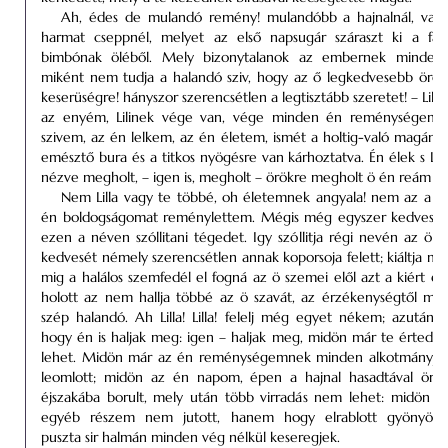
Ah, édes de mulandó remény! mulandóbb a hajnalnál, vagy 
harmat cseppnél, melyet az első napsugár száraszt ki a fak
bimbónak öléből. Mely bizonytalanok az embernek minden t
miként nem tudja a halandó sziv, hogy az ő legkedvesebb örö
keserüségre! hányszor szerencsétlen a legtisztább szeretet! – Lil
az enyém, Lilinek vége van, vége minden én reménységemn
szivem, az én lelkem, az én életem, ismét a holtig-való magányo
emésztő bura és a titkos nyögésre van kárhoztatva. Én élek s Lil
nézve megholt, – igen is, megholt – örökre megholt ö én reám n
Nem Lilla vagy te többé, oh életemnek angyala! nem az a Lil
én boldogságomat reménylettem. Mégis még egyszer kedves é
ezen a néven szóllitani tégedet. Igy szóllitja régi nevén az ö h
kedvesét némely szerencsétlen annak koporsoja felett; kiáltja mé
mig a halálos szemfedél el fogná az ö szemei elől azt a kiért éln
holott az nem hallja többé az ö szavát, az érzékenységtől meg
szép halandó. Ah Lilla! Lilla! felelj még egyet nékem; azután p
hogy én is haljak meg: igen – haljak meg, midön már te érted
lehet. Midön már az én reménységemnek minden alkotmányja
leomlott; midön az én napom, épen a hajnal hasadtával örök
éjszakába borult, mely után több virradás nem lehet: midön 
egyéb részem nem jutott, hanem hogy elrablott gyönyör
puszta sir halmán minden vég nélkül keseregjek.