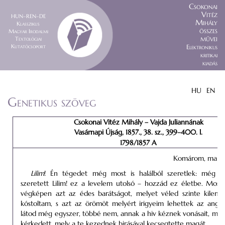
Csokonai
Vitéz
HUN–REN–DE
Mihály
Klasszikus
összes
Magyar Irodalmi
művei
Textológiai
Kutatócsoport
Elektronikus
kritikai
kiadás
HU
EN
Genetikus szöveg
Csokonai Vitéz Mihály – Vajda Juliannának
Vasárnapi Újság, 1857., 38. sz., 399–400. l.
1798/1857 A
Komárom
, marti
Lilim
! Én tégedet még most is halálból szeretlek: még is 
szeretett Lilim! ez a levelem utolsó – hozzád ez életbe.
Most
végképen azt az édes barátságot, melyet véled szinte kilenc
kóstoltam, s azt az örömöt melyért irigyeim lehettek az angy
látod még egyszer, többé nem, annak a hiv kéznek vonásait, mely
kérkedett, mely a te kezednek birásával kecsegtette magát.