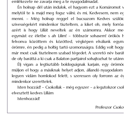
emlékezete ne zavarja meg a te nyugodalmadat.
Én holnap dél után indulok, el hagyom ezt a
Komáromot
vég
melytöl te is majd meg fogsz válni; és mi, Kedvesem, nem egy
menni. – Még holnap reggel el bucsuzom Kedves szülöidtöl
szivességekért mindenkor tiszteltem, a kiket oh, mely forróan
azért is hogy Lillát neveltek az én számomra. Akkor megl
egymást ez életbe s ah Lilim! – többször sohasem! örökös hatá
felvonva közöttem és közötted, végképen elválunk egymást
örömre, én pedig a holtig tartó szomoruságra. Eddig volt hogy sz
már most csak tisztelnem szabad tégedet. A szeretö név baráttá 
de oly baráttá a ki csak a Balaton partjairol sohajtozhat te utánnad
Élj vigan: a legtisztább boldogságnak karjain, egy örömöd 
múljon el hogy a másiknak helyet adjon, állandó nyugodalom é
legyen vidám homlokod felett, s szeressen oly forronn az ég
mindenkor szerettelek.
Isten hozzád! – Csokollak – még egyszer – a legutolszor csokol
elvesztett kedves Lillám
Istenhozzád!
Profeszor
Csokona