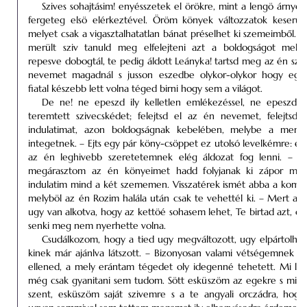
Szives sohajtásim! enyésszetek el örökre, mint a lengö árnyék
fergeteg elsö elérkeztével. Öröm könyek változzatok keserü 
melyet csak a vigasztalhatatlan bánat préselhet ki szemeimből. 
merült sziv tanuld meg elfelejteni azt a boldogságot melyr
repesve dobogtál, te pedig áldott Leányka! tartsd meg az én sze
nevemet magadnál s jusson eszedbe olykor-olykor hogy egy
fiatal készebb lett volna téged birni hogy sem a világot.
De ne! ne epeszd ily kelletlen emlékezéssel, ne epeszd v
teremtett szivecskédet; felejtsd el az én nevemet, felejtsd
indulatimat, azon boldogságnak kebelében, melybe a menn
integetnek. – Ejts egy pár köny-csöppet ez utolsó levelkémre: e
az én leghivebb szeretetemnek elég áldozat fog lenni. – –
megárasztom az én könyeimet hadd folyjanak ki zápor mó
indulatim mind a két szememen. Visszatérek ismét abba a komor
melyböl az én Rozim halála után csak te vehettél ki. – Mert az
ugy van alkotva, hogy az kettöé sohasem lehet, Te birtad azt, és 
senki meg nem nyerhette volna.
Csudálkozom, hogy a tied ugy megváltozott, ugy elpártolhato
kinek már ajánlva látszott. – Bizonyosan valami vétségemnek kel
ellened, a mely erántam tégedet oly idegenné tehetett. Mi le
még csak gyanitani sem tudom. Sött esküszöm az egekre s min
szent, esküszöm saját szivemre s a te angyali orczádra, hog