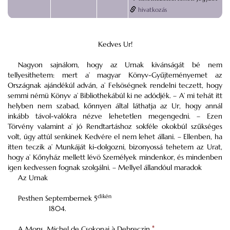
hivatkozás
Kedves Ur!
Nagyon sajnálom, hogy az Urnak kivánságát bé nem
tellyesithetem: mert a’ magyar Könyv-Gyűjteményemet az
Országnak ajándékúl adván, a’ Felsöségnek rendelni teczett, hogy
semmi némü Könyv a’
Bibliothekábúl
ki ne adódjék. – A’ mi tehát itt
helyben nem szabad, kőnnyen által láthatja az Ur, hogy annál
inkább távol-valókra nézve lehetetlen megengedni. – Ezen
Törvény valamint a’ jó Rendtartáshoz sokféle okokbúl szűkséges
volt, úgy attúl senkinek Kedvére el nem lehet állani. – Ellenben, ha
itten teczik a’ Munkáját ki-dolgozni, bizonyossá tehetem az Urat,
hogy a’ Kőnyház mellett lévö Személyek mindenkor, és mindenben
igen kedvessen fognak szolgálni. – Mellyel állandóul maradok
Az Urnak
dikén
Pesthen
Septembernek 5
1804.
A Mons. Michel de Csokonai à
Debreczin.
*