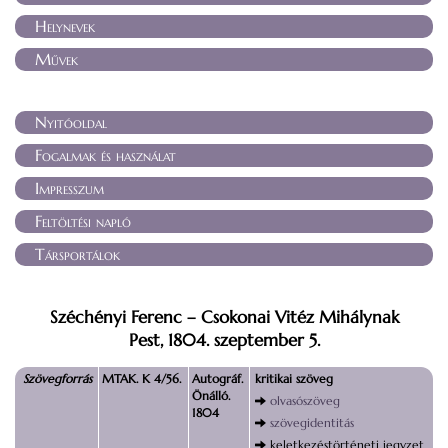
Helynevek
Művek
Nyitóoldal
Fogalmak és használat
Impresszum
Feltöltési napló
Társportálok
Széchényi Ferenc – Csokonai Vitéz Mihálynak
Pest, 1804. szeptember 5.
Szövegforrás
MTAK. K 4/56.
Autográf.
kritikai szöveg
Önálló.
olvasószöveg
1804
szövegidentitás
keletkezéstörténeti jegyzet