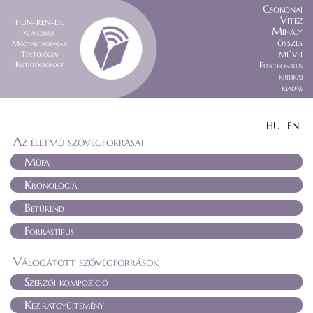
Csokonai
Vitéz
HUN–REN–DE
Mihály
Klasszikus
összes
Magyar Irodalmi
művei
Textológiai
Kutatócsoport
Elektronikus
kritikai
kiadás
HU
EN
Az életmű szövegforrásai
Műfaj
Kronológia
Betűrend
Forrástípus
Válogatott szövegforrások
Szerzői kompozíció
Kéziratgyűjtemény