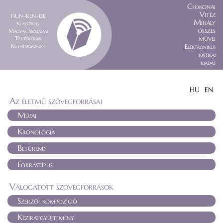
Csokonai
Vitéz
HUN–REN–DE
Mihály
Klasszikus
összes
Magyar Irodalmi
művei
Textológiai
Kutatócsoport
Elektronikus
kritikai
kiadás
HU
EN
Az életmű szövegforrásai
Műfaj
Kronológia
Betűrend
Forrástípus
Válogatott szövegforrások
Szerzői kompozíció
Kéziratgyűjtemény