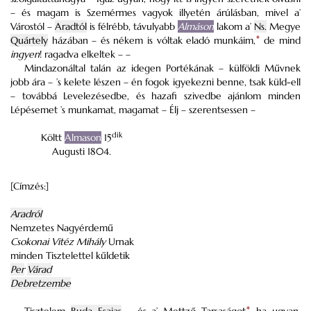
– és magam is Szemérmes vagyok illyetén árúlásban, mivel a’
Várostól –
Aradtól
is félrébb, távulyabb
Almáson
lakom a’
Ns.
Megye
Quártely
házában – és nékem is vóltak eladó munkáim,
*
de mind
ingyen
! ragadva elkeltek – –
Mindazonáltal talán az idegen Portékának – külföldi Művnek
jobb ára – ’s kelete lészen – én fogok igyekezni benne, tsak küld-ell
– továbbá Levelezésedbe, és hazafi szivedbe ajánlom minden
Lépésemet ’s munkamat, magamat – Élj – szerentsessen –
dik
Költt
Almason
15
Augusti 1804.
[Címzés:]
Aradról
Nemzetes Nagyérdemű
Csokonai Vitéz Mihály
Urnak
minden Tisztelettel kűldetik
Per
Várad
Debretzembe
*