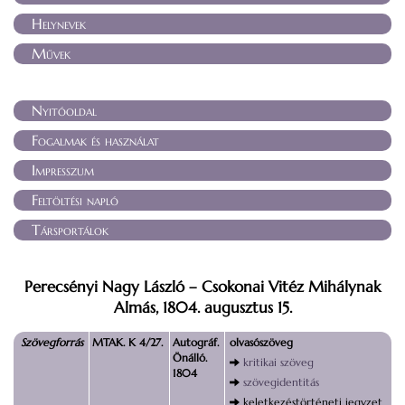
Helynevek
Művek
Nyitóoldal
Fogalmak és használat
Impresszum
Feltöltési napló
Társportálok
Perecsényi Nagy László – Csokonai Vitéz Mihálynak
Almás, 1804. augusztus 15.
Szövegforrás
MTAK. K 4/27.
Autográf.
olvasószöveg
Önálló.
kritikai szöveg
1804
szövegidentitás
keletkezéstörténeti jegyzet