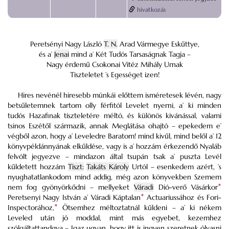
hivatkozás
Peretsényi Nagy László
T. N.
Arad Vármegye Eskűttye,
és a’
Jenai
mind a’ Két Tudós Tarsaságnak Tagja –
Nagy érdemű Csokonai Vitéz Mihály Urnak
Tiszteletet ’s Egességet izen!
Hires nevénél hiresebb múnkái előttem isméretesek lévén, nagy
betsűletemnek tartom olly férfitól Levelet nyerni, a’ ki minden
tudós Hazafinak tiszteletére méltó, és különös kivánással, valami
tsinos Eszétől származik, annak Meglátása ohajtó – epekedem e’
végből azon, hogy a’ Leveledre Baratom! mind kivűl, mind belől a’ 12
könyvpéldánnyának elkűldése, vagy is a’ hozzám érkezendő Nyaláb
felvólt jegyezve – mindazon által tsupán tsak a’ puszta Levél
kűldetett hozzám
Tiszt:
Takáts Károly
Urtól – esenkedem azért, ’s
nyughatatlankodom mind addig, még azon könyvekben Szemem
nem fog gyönyörkődni – mellyeket
Váradi
Dió-verő Vásárkor
*
Peretsenyi Nagy István a’ Váradi Káptalan
*
Actuariussához és Fori-
Inspectorához,
*
Ötsemhez méltoztatnál kűldeni – a’ ki nékem
Leveled után jó moddal, mint más egyebet, kezemhez
szólgáltattandgya – Igaz ugyan, hogy itt is ingyen szeretnek ólvasni