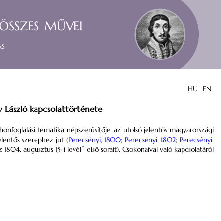
összes művei
ás
HU
EN
 László kapcsolattörténete
 honfoglalási tematika népszerűsítője, az utolsó jelentős magyarországi
lentős szerephez jut (
Perecsényi, 1800
;
Perecsényi, 1802
;
Perecsényi,
*
z 1804. augusztus 15-i levél
első sorait). Csokonaival való kapcsolatáról