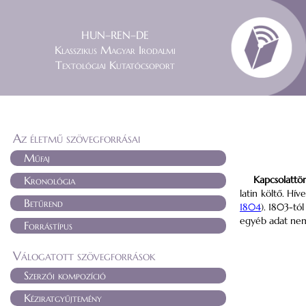
HUN–REN–DE
Klasszikus Magyar Irodalmi
Textológiai Kutatócsoport
Az életmű szövegforrásai
Műfaj
Kronológia
Kapcsolattö
latin költő. Hí
Betűrend
1804
). 1803-tól
egyéb adat nem
Forrástípus
Válogatott szövegforrások
Szerzői kompozíció
Kéziratgyűjtemény