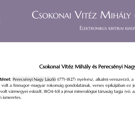
Csokonai Vitéz Mihály 
Elektronikus kritikai kiad
Csokonai Vitéz Mihály és Perecsényi Nagy
rténet
:
Perecsényi Nagy László
(1771-1827) nyelvész, alkalmi versszerző, a
ve volt a finnugor–magyar rokonság gondolatának, verses epikájában ez je
 volt vármegyei esküdt, 1804-től a jénai mineralógiai társaság tagja (vö. a
 ismeretes.