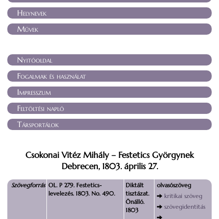
Helynevek
Művek
Nyitóoldal
Fogalmak és használat
Impresszum
Feltöltési napló
Társportálok
Csokonai Vitéz Mihály – Festetics Györgynek
Debrecen, 1803. április 27.
Szövegforrás
OL. P 279. Festetics-
Diktált
olvasószöveg
levelezés. 1803. No. 490.
tisztázat.
kritikai szöveg
Önálló.
szövegidentitás
1803