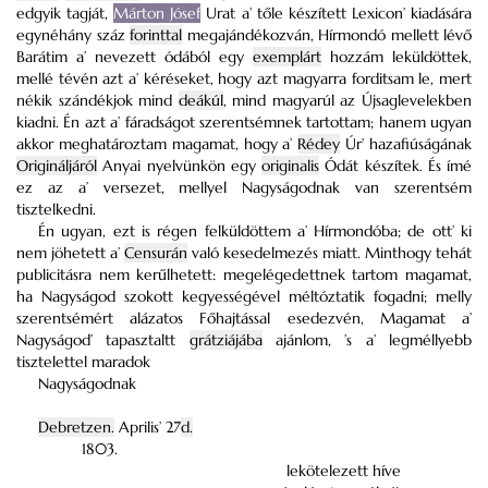
edgyik tagját,
Márton Jósef
Urat a’ tőle készített Lexicon’ kiadására
egynéhány száz
forinttal
megajándékozván, Hírmondó mellett lévő
Barátim a’ nevezett ódából egy
exemplárt
hozzám leküldöttek,
mellé tévén azt a’ kéréseket, hogy azt magyarra forditsam le, mert
nékik szándékjok mind
deákúl
, mind magyarúl az Újsaglevelekben
kiadni. Én azt a’ fáradságot szerentsémnek tartottam; hanem ugyan
akkor meghatároztam magamat, hogy a’
Rédey
Úr’ hazafiúságának
Origináljáról
Anyai nyelvünkön egy
originalis
Ódát készítek. És ímé
ez az a’ versezet, mellyel Nagyságodnak van szerentsém
tisztelkedni.
Én ugyan, ezt is régen felküldöttem a’ Hírmondóba; de ott’ ki
nem jöhetett a’
Censurán
való kesedelmezés miatt. Minthogy tehát
publicitásra nem kerűlhetett: megelégedettnek tartom magamat,
ha Nagyságod szokott kegyességével méltóztatik fogadni; melly
szerentsémért alázatos Főhajtással esedezvén, Magamat a’
Nagyságod’ tapasztaltt
grátziájába
ajánlom, ’s a’ legméllyebb
tisztelettel maradok
Nagyságodnak
Debretzen.
Aprilis’ 27
d.
1803.
lekötelezett híve