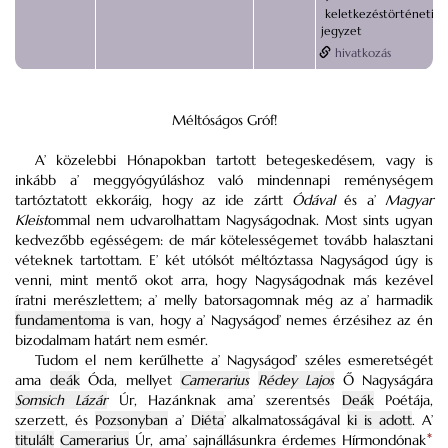
keletkezéstörténeti
jegyzet
hivatkozás
Méltóságos Gróf!
A’ közelebbi Hónapokban tartott betegeskedésem, vagy is
inkább a’ meggyógyúláshoz való mindennapi reménységem
tartóztatott ekkoráig, hogy az ide zártt
Ódával
és a’
Magyar
Kleist
ommal nem udvarolhattam Nagyságodnak. Most sints ugyan
kedvezőbb egésségem: de már kötelességemet tovább halasztani
véteknek tartottam. E’ két utólsót méltóztassa Nagyságod úgy is
venni, mint mentő okot arra, hogy Nagyságodnak más kezével
íratni merészlettem; a’ melly batorsagomnak még az a’ harmadik
fundamentoma
is van, hogy a’ Nagyságod’ nemes érzésihez az én
bizodalmam határt nem esmér.
Tudom el nem kerűlhette a’ Nagyságod’ széles esmeretségét
ama
deák
Óda, mellyet
Camerarius
Rédey Lajos
Ő Nagyságára
Somsich Lázár
Úr, Hazánknak ama’ szerentsés
Deák
Poétája,
szerzett, és
Pozsonyban
a’
Diéta
’ alkalmatosságával
ki is adott
. A’
titulált
Camerarius
Úr, ama’ sajnállásunkra érdemes Hírmondónak
*