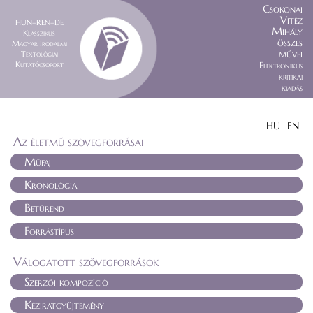
Csokonai
Vitéz
HUN–REN–DE
Mihály
Klasszikus
összes
Magyar Irodalmi
művei
Textológiai
Kutatócsoport
Elektronikus
kritikai
kiadás
HU
EN
Az életmű szövegforrásai
Műfaj
Kronológia
Betűrend
Forrástípus
Válogatott szövegforrások
Szerzői kompozíció
Kéziratgyűjtemény