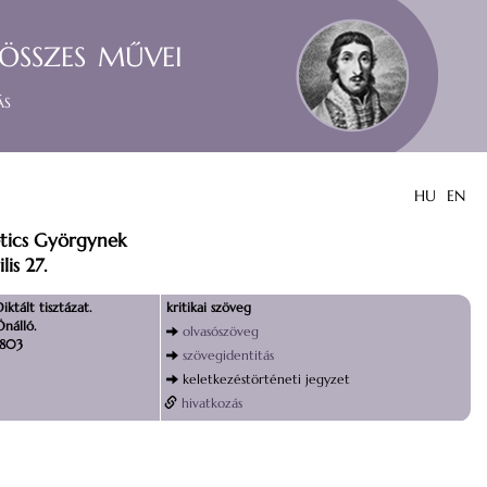
összes művei
ás
HU
EN
etics Györgynek
is 27.
iktált tisztázat.
kritikai szöveg
Önálló.
olvasószöveg
1803
szövegidentitás
keletkezéstörténeti jegyzet
hivatkozás