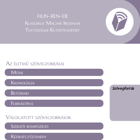
HUN–REN–DE
Klasszikus Magyar Irodalmi
Textológiai Kutatócsoport
Az életmű szövegforrásai
Műfaj
Kronológia
Szövegforrás
Betűrend
Forrástípus
Válogatott szövegforrások
Szerzői kompozíció
Kéziratgyűjtemény