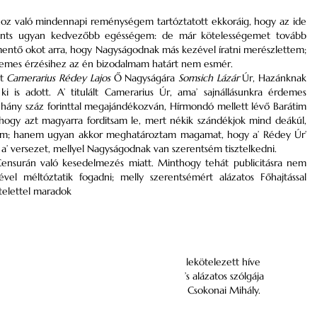
hoz való mindennapi reménységem tartóztatott ekkoráig, hogy az ide
nts ugyan kedvezőbb egésségem: de már kötelességemet tovább
t mentő okot arra, hogy Nagyságodnak más kezével íratni merészlettem;
 nemes érzésihez az én bizodalmam határt nem esmér.
et
Camerarius
Rédey Lajos
Ő Nagyságára
Somsich Lázár
Úr, Hazánknak
l
ki is adott
. A’
titulált
Camerarius
Úr, ama’ sajnállásunkra érdemes
néhány száz
forinttal
megajándékozván, Hírmondó mellett lévő Barátim
 hogy azt magyarra forditsam le, mert nékik szándékjok mind
deákúl
,
ottam; hanem ugyan akkor meghatároztam magamat, hogy a’
Rédey
Úr’
 a’ versezet, mellyel Nagyságodnak van szerentsém tisztelkedni.
ensurán
való kesedelmezés miatt. Minthogy tehát publicitásra nem
l méltóztatik fogadni; melly szerentsémért alázatos Főhajtással
ztelettel maradok
lekötelezett híve
’s alázatos szólgája
Csokonai Mihály.