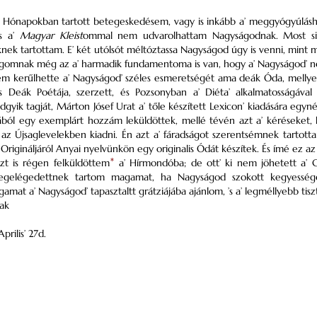
i Hónapokban tartott betegeskedésem, vagy is inkább a’ meggyógyúlás
s a’
Magyar Kleist
ommal nem udvarolhattam Nagyságodnak. Most si
knek tartottam. E’ két utólsót méltóztassa Nagyságod úgy is venni, min
sagomnak még az a’ harmadik
fundamentoma
is van, hogy a’ Nagyságod’
m kerűlhette a’ Nagyságod’ széles esmeretségét ama
deák
Óda, melly
és
Deák
Poétája, szerzett, és
Pozsonyban
a’
Diéta
’ alkalmatosságáva
gyik tagját,
Márton Jósef
Urat a’ tőle készített Lexicon’ kiadására egy
ából egy
exemplárt
hozzám leküldöttek, mellé tévén azt a’ kéréseket,
az Újsaglevelekben kiadni. Én azt a’ fáradságot szerentsémnek tart
k
Origináljáról
Anyai nyelvünkön egy
originalis
Ódát készítek. És ímé ez az
zt is régen felküldöttem
*
a’ Hírmondóba; de ott’ ki nem jöhetett a’
C
megelégedettnek tartom magamat, ha Nagyságod szokott kegyességéve
amat a’ Nagyságod’ tapasztaltt
grátziájába
ajánlom, ’s a’ legméllyebb tis
ak
prilis’ 27
d.