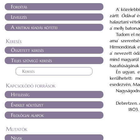
Fordítás
A’ közelebb
zártt
Ódával
é
Levelezés
halasztani véte
A kritikai kiadás kötetei
a’ melly bator
Tudom el ne
Keresés
ama’ szerents
Hírmondónak ed
Összetett keresés
a’ nevezett ód
mind magyarúl 
Teljes szövegű keresés
hazafiúságána
Én ugyan, e
kerűlhetett: 
esedezvén, Mag
Kapcsolódó források
Nagyságodn
Hitelesség
Debretzen.
A
Énekelt költészet
1803.
Filológiai alapok
Mutatók
Nevek