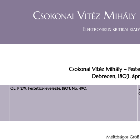
Csokonai Vitéz Mihály 
Elektronikus kritikai kiad
Csokonai Vitéz Mihály – Fest
Debrecen, 1803. ápril
OL. P 279. Festetics-levelezés. 1803. No. 490.
D
Méltóságos Gróf!