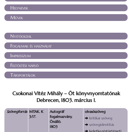
Helynevek
Művek
Nyitóoldal
Fogalmak és használat
Impresszum
Feltöltési napló
Társportálok
Csokonai Vitéz Mihály – Öt könyvnyomtatónak
Debrecen, 1803. március 1.
Szövegforrás
MTAK. K
Autográf
olvasószöveg
3/17.
fogalmazvány.
kritikai szöveg
Önálló.
szövegidentitás
1803
keletkezéstörténeti