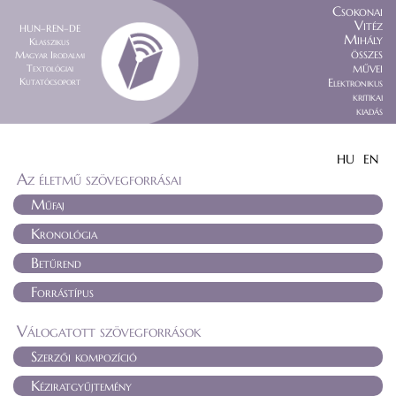
Csokonai
Vitéz
HUN–REN–DE
Mihály
Klasszikus
összes
Magyar Irodalmi
művei
Textológiai
Kutatócsoport
Elektronikus
kritikai
kiadás
HU
EN
Az életmű szövegforrásai
Műfaj
Kronológia
Betűrend
Forrástípus
Válogatott szövegforrások
Szerzői kompozíció
Kéziratgyűjtemény