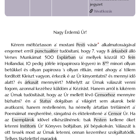
jegyzet
hivatkozás
Nagy Érdemű Úr!
Kérem méltóztasson a’ mostani
Pesti
vásár
*
alkalmatosságával
engemet erről
punctualiter
tudósítani, hogy 7. vagy 8
árkusból
álló
Verses Munkámat 500
Explárban
(a’ mellyek közzűl 10
feín
vo
Hollandiai, 10 pedig jóféle irópapirosra légyen) in
8
minori ollyan
betűkkel és ollyan papirosra ’s ollyan rítkán, mint ahogy a’ tőlem
fordított Kleiszt vagyon, érkezik é az Úr kinyomtatni? és mennyi idő
alatt? és
árkusát
mennyiért? Mihelytt az Úrnak válaszát venni
fogom, azonnal kezéhez kűldöm a’ Kézírást. Hanem arról is kikérem
az Úrnak tudósítását, hogy az Úr mellett lévő
Censorhoz
mennyire
bízhatni? én a’
Status
’ dolgában a’ világért sem akarok belé
avatkozni, hanem restelleném, ha némelly ártatlan tréfáimért a’
Poemáimat megherélné, rángatná és éktelenítené a’
Censor
Úr. Ha
az
Exemplárok
idővel elkészűlnének: tsak
Pesten
kellene őket
letenni
Institoris
Úr’ Könyves boltjában, jól bépakolván. Válaszát is
ott tessék most az Úrnak letenni, onnan kezemhez szolgáltatódik.
Tellyes tísztelettel maradok