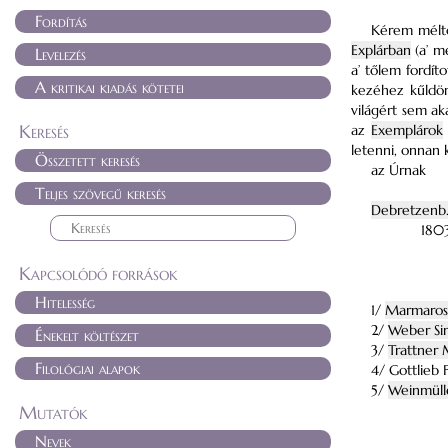
Fordítás
Kérem méltó
Explárban
(a’ m
Levelezés
a’ tőlem fordít
A kritikai kiadás kötetei
kezéhez kűldöm
világért sem ak
Keresés
az
Exemplárok
letenni, onnan 
Összetett keresés
az Úrnak
Teljes szövegű keresés
Debretzenb
1803
Kapcsolódó források
Hitelesség
1/
Marmaross
2/
Weber Si
Énekelt költészet
3/
Trattner 
Filológiai alapok
4/ Gottlieb 
5/
Weinmüll
Mutatók
Nevek