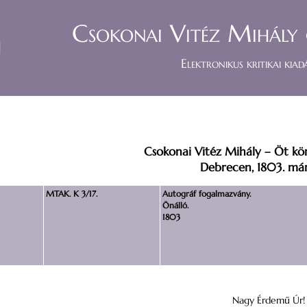
Csokonai Vitéz Mihály 
Elektronikus kritikai kiad
Csokonai Vitéz Mihály – Öt k
Debrecen, 1803. márc
MTAK. K 3/17.
Autográf fogalmazvány.
Önálló.
1803
Nagy Érdemű Úr!