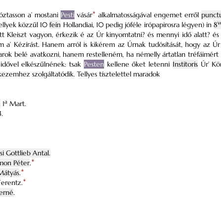
ztasson a’ mostani
Pesti
vásár
*
alkalmatosságával engemet erről
punctu
v
ellyek közzűl 10
feín
Hollandiai, 10 pedig jóféle irópapirosra légyen) in
8
ott Kleiszt vagyon, érkezik é az Úr kinyomtatni? és mennyi idő alatt? é
 a’ Kézírást. Hanem arról is kikérem az Úrnak tudósítását, hogy az Úr
arok belé avatkozni, hanem restelleném, ha némelly ártatlan tréfáimér
idővel elkészűlnének: tsak
Pesten
kellene őket letenni
Institoris
Úr’ Kön
kezemhez szolgáltatódik. Tellyes tísztelettel maradok
a
.
1
Mart.
.
i Gottlieb Antal.
mon Péter
.
*
Mátyás
.
*
Ferentz.
*
erné
.