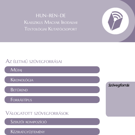
HUN–REN–DE
Klasszikus Magyar Irodalmi
Textológiai Kutatócsoport
Az életmű szövegforrásai
Műfaj
Kronológia
Szövegforrás
Betűrend
Forrástípus
Válogatott szövegforrások
Szerzői kompozíció
Kéziratgyűjtemény