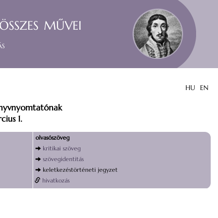
összes művei
ás
HU
EN
önyvnyomtatónak
ius 1.
olvasószöveg
kritikai szöveg
szövegidentitás
keletkezéstörténeti jegyzet
hivatkozás