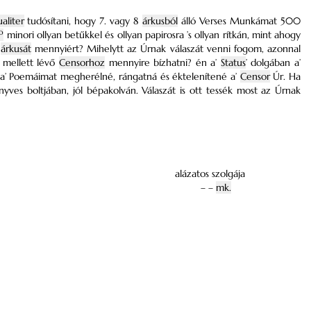
aliter
tudósítani, hogy 7. vagy 8
árkusból
álló Verses Munkámat 500
o
minori ollyan betűkkel és ollyan papirosra ’s ollyan rítkán, mint ahogy
s
árkusát
mennyiért? Mihelytt az Úrnak válaszát venni fogom, azonnal
 mellett lévő
Censorhoz
mennyire bízhatni? én a’
Status
’ dolgában a’
t a’ Poemáimat megherélné, rángatná és éktelenítené a’
Censor
Úr. Ha
yves boltjában, jól bépakolván. Válaszát is ott tessék most az Úrnak
alázatos szolgája
– –
mk.