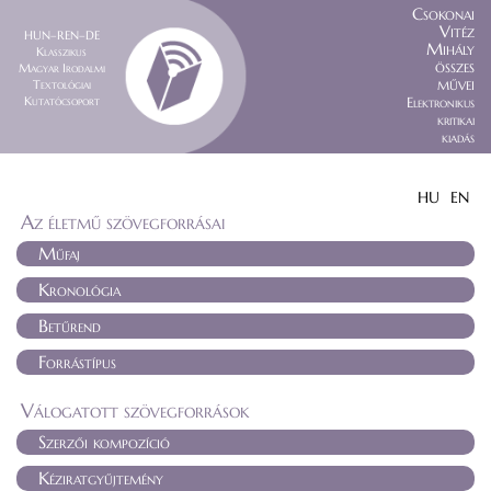
Csokonai
Vitéz
HUN–REN–DE
Mihály
Klasszikus
összes
Magyar Irodalmi
művei
Textológiai
Kutatócsoport
Elektronikus
kritikai
kiadás
HU
EN
Az életmű szövegforrásai
Műfaj
Kronológia
Betűrend
Forrástípus
Válogatott szövegforrások
Szerzői kompozíció
Kéziratgyűjtemény