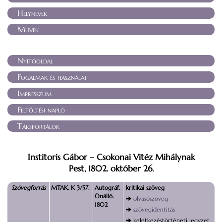
Helynevek
Művek
Nyitóoldal
Fogalmak és használat
Impresszum
Feltöltési napló
Társportálok
Institoris Gábor – Csokonai Vitéz Mihálynak
Pest, 1802. október 26.
Szövegforrás
MTAK. K 3/57.
Autográf.
kritikai szöveg
Önálló.
olvasószöveg
1802
szövegidentitás
keletkezéstörténeti jegyzet