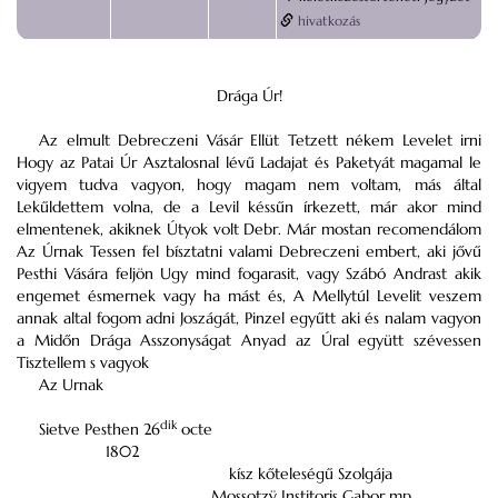
hivatkozás
Drága Úr!
Az elmult
Debreczeni
Vásár Ellüt Tetzett nékem Levelet irni
Hogy az
Patai
Úr Asztalosnal lévű Ladajat és Paketyát magamal le
vigyem tudva vagyon, hogy magam nem voltam, más által
Lekűldettem volna, de a Levil késsűn írkezett, már akor mind
elmentenek, akiknek Útyok volt
Debr.
Már mostan
recomendálom
Az Úrnak Tessen fel bísztatni valami
Debreczeni
embert, aki jővű
Pesthi
Vására feljön Ugy mind fogarasit, vagy
Szábó Andrast akik
engemet ésmernek vagy ha mást és, A Mellytúl Levelit veszem
annak altal fogom adni
Joszágát
, Pinzel egyűtt aki és nalam vagyon
a Midőn Drága Asszonyságat
Anyad
az Úral együtt szévessen
Tisztellem s vagyok
Az Urnak
dik
Sietve
Pesthen
26
octe
1802
kísz kőteleségű Szolgája
Mossotzÿ Institoris Gabor
mp.